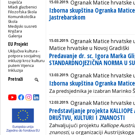
15.03.2019.
Ogranak Matice hrvatske 
Izvješća
Mladi glazbenici
Izborna skupština Ogranka Matice
Filozofska škola
Jastrebarskom
Komunikološka
škola
Medijski susreti
Knjižara
Galerija
15.03.2019.
Ogranak Matice hrvatske u
EU Projekt
Matice hrvatske u Novoj Gradiški
Uključiva kultura -
Predavanje dr. sc. Igora Marka Gl
potpora socijalnoj
inkluziji kroz kulturu
STANDARDNOJEZIČNA NORMA U S
putem Vijenca
Inkluzija
13.03.2019.
Ogranak Matice hrvatske 
Izborna skupština Ogranka Matice
Za predsjednika je izabran Marinko Š
12.03.2019.
Ogranak Matice hrvatske u 
Predstavljanje projekta KALLIOPE 
DRUŠTVU, KULTURI I ZNANOSTI
Zahvaljujući projektu
Kalliope Austria
znanosti
, u organizaciji Austrijskog