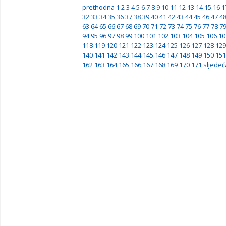
prethodna
1
2
3
4
5
6
7
8
9
10
11
12
13
14
15
16
1
32
33
34
35
36
37
38
39
40
41
42
43
44
45
46
47
4
63
64
65
66
67
68
69
70
71
72
73
74
75
76
77
78
7
94
95
96
97
98
99
100
101
102
103
104
105
106
10
118
119
120
121
122
123
124
125
126
127
128
129
140
141
142
143
144
145
146
147
148
149
150
151
162
163
164
165
166
167
168
169
170
171
sljedeć