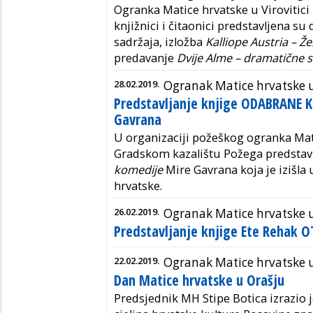
Ogranka Matice hrvatske u Virovitici 
knjižnici i čitaonici predstavljena su
sadržaja, izložba
Kalliope Austria – Že
predavanje
Dvije Alme – dramatične s
28.02.2019.
Ogranak Matice hrvatske 
Predstavljanje knjige ODABRANE 
Gavrana
U organizaciji požeškog ogranka Mati
Gradskom kazalištu Požega predstavl
komedije
Mire Gavrana koja je izišla 
hrvatske.
26.02.2019.
Ogranak Matice hrvatske 
Predstavljanje knjige Ete Rehak O
22.02.2019.
Ogranak Matice hrvatske 
Dan Matice hrvatske u Orašju
Predsjednik MH Stipe Botica izrazio 