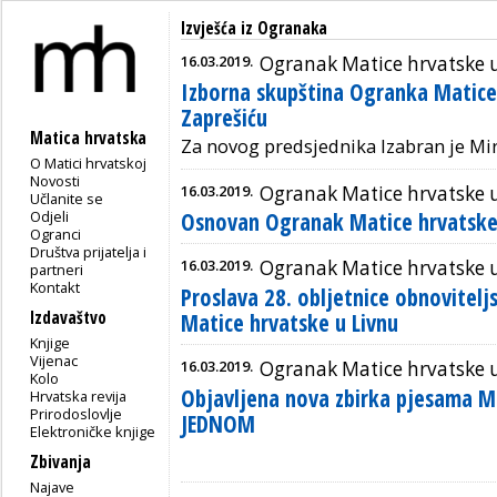
Izvješća iz Ogranaka
16.03.2019.
Ogranak Matice hrvatske 
Izborna skupština Ogranka Matice
Zaprešiću
Matica hrvatska
Za novog predsjednika Izabran je Mir
O Matici hrvatskoj
Novosti
16.03.2019.
Ogranak Matice hrvatske u
Učlanite se
Odjeli
Osnovan Ogranak Matice hrvatske 
Ogranci
Društva prijatelja i
16.03.2019.
Ogranak Matice hrvatske 
partneri
Kontakt
Proslava 28. obljetnice obnovitel
Izdavaštvo
Matice hrvatske u Livnu
Knjige
Vijenac
16.03.2019.
Ogranak Matice hrvatske u
Kolo
Objavljena nova zbirka pjesama Mi
Hrvatska revija
Prirodoslovlje
JEDNOM
Elektroničke knjige
Zbivanja
Najave