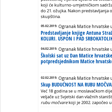
koji će kulturno-umjetničkom sadrž
do 21. ožujka. Nakon predstavljanja 
skupština.
05.02.2019.
Ogranak Matice hrvatske 
Predstavljanje knjige Antuna Stra
KOLURI. USPON I PAD SRBOKATOLI
04.02.2019.
Ogranak Matice hrvatske u
Školski sat uz Dan Matice hrvats
potpredsjednikom Matice hrvatsk
02.02.2019.
Ogranak Matice hrvatske u
Skup BUDUĆNOST NA RUBU MOČVA
Već 18 godina se u moslavačkom dijel
veljače uz Svjetski dan vlažnih stani
rubu močvare
koji je 2002. započeo u