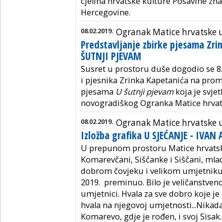
cjelina hrvatske kulture Posavine znati
Hercegovine.
08.02.2019.
Ogranak Matice hrvatske u
Predstavljanje zbirke pjesama Zri
ŠUTNJI PJEVAM
Susret u prostoru duše dogodio se 8. 
i pjesnika Zrinka Kapetanića na prom
pjesama
U šutnji pjevam
koja je svje
novogradiškog Ogranka Matice hrvat
08.02.2019.
Ogranak Matice hrvatske u
Izložba grafika U SJEĆANJE - IVAN
U prepunom prostoru Matice hrvatske
Komarevčani, Siščanke i Siščani, mlad
dobrom čovjeku i velikom umjetniku k
2019. preminuo. Bilo je veličanstveno
umjetnici. Hvala za sve dobro koje je u
hvala na njegovoj umjetnosti...Nikad
Komarevo, gdje je rođen, i svoj Sisak