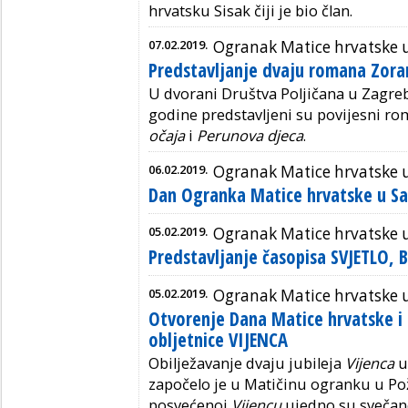
hrvatsku Sisak čiji je bio član.
07.02.2019.
Ogranak Matice hrvatske 
Predstavljanje dvaju romana Zoran
U dvorani Društva Poljičana u Zagreb
godine predstavljeni su povijesni ro
očaja
i
Perunova djeca
.
06.02.2019.
Ogranak Matice hrvatske
Dan Ogranka Matice hrvatske u S
05.02.2019.
Ogranak Matice hrvatske 
Predstavljanje časopisa SVJETLO, B
05.02.2019.
Ogranak Matice hrvatske 
Otvorenje Dana Matice hrvatske i 
obljetnice VIJENCA
Obilježavanje dvaju jubileja
Vijenca
u
započelo je u Matičinu ogranku u Pož
posvećenoj
Vijencu
ujedno su svečano