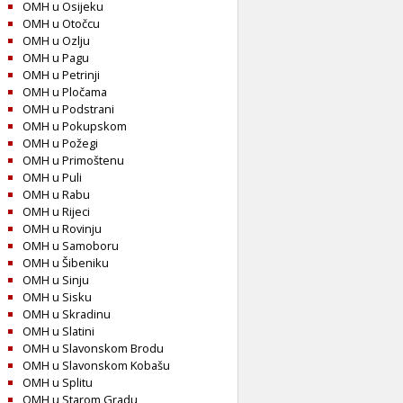
OMH u Osijeku
OMH u Otočcu
OMH u Ozlju
OMH u Pagu
OMH u Petrinji
OMH u Pločama
OMH u Podstrani
OMH u Pokupskom
OMH u Požegi
OMH u Primoštenu
OMH u Puli
OMH u Rabu
OMH u Rijeci
OMH u Rovinju
OMH u Samoboru
OMH u Šibeniku
OMH u Sinju
OMH u Sisku
OMH u Skradinu
OMH u Slatini
OMH u Slavonskom Brodu
OMH u Slavonskom Kobašu
OMH u Splitu
OMH u Starom Gradu