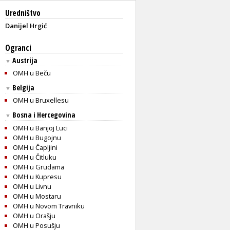
Uredništvo
Danijel Hrgić
Ogranci
Austrija
▼
OMH u Beču
Belgija
▼
OMH u Bruxellesu
Bosna i Hercegovina
▼
OMH u Banjoj Luci
OMH u Bugojnu
OMH u Čapljini
OMH u Čitluku
OMH u Grudama
OMH u Kupresu
OMH u Livnu
OMH u Mostaru
OMH u Novom Travniku
OMH u Orašju
OMH u Posušju