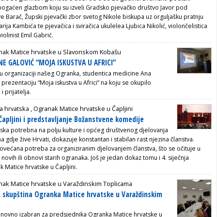
ogaćen glazbom koju su izveli Gradsko pjevačko društvo Javor pod
ve Barač, Župski pjevački zbor svetog Nikole biskupa uz orguljašku pratnju
rija Kambića te pjevačica i sviračica ukulelea Ljubica Nikolić, violončelistica
violinist Emil Gabrić.
nak Matice hrvatske u Slavonskom Kobašu
NE GALOVIĆ “MOJA ISKUSTVA U AFRICI”
 u organizaciji našeg Ogranka, studentica medicine Ana
 prezentaciju “Moja iskustva u Africi” na koju se okupilo
i prijatelja.
a hrvatska ,
Ogranak Matice hrvatske u Čapljini
pljini i predstavljanje Božanstvene komedije
tska potrebna na polju kulture i općeg društvenog djelovanja
 gdje žive Hrvati, dokazuje konstantan i stabilan rast njezina članstva.
povećana potreba za organiziranim djelovanjem članstva, što se očituje u
novih ili obnovi starih ogranaka. Još je jedan dokaz tomu i 4. siječnja
 Matice hrvatske u Čapljini.
nak Matice hrvatske u Varaždinskim Toplicama
 skupština Ogranka Matice hrvatske u Varaždinskim
onovno izabran za predsjednika Ogranka Matice hrvatske u