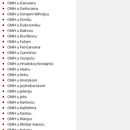
OMH u Daruvaru
OMH u Delnicama
OMH u Donjem Miholjcu
OMH u Drnišu
OMH u Dubrovniku
OMH u Đakovu
OMH u Ðurđevcu
OMH u Fažani
OMH u Feričancima
OMH u Garešnici
OMH u Gospiću
OMH u Hrvatskoj Kostajnici
OMH u Hvaru
OMH u Iloku
OMH u Imotskom
OMH u Jastrebarskom
OMH u Jelenju
OMH u Jelsi
OMH u Karlovcu
OMH u Kaštelima
OMH u Kastvu
OMH u Klanjcu
OMH u Kloštar Ivaniću
OMH u Kolanu