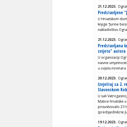
21.12.2023.
Ogran
Predstavljene "
U Hrvatskom domu
knjige “Jurine be
nakladništvu Ogra
21.12.2023.
Ogran
Predstavljana kn
svijetu" autora
U organizaciji Ogr
naivne umjetnosti
u svijetu
novinara 
20.12.2023.
Ogra
Izvještaj sa 2.
Slavonskom Ko
U sali Vatrogasn
Matice hrvatske u
prisustvovalo 27/4
(predsjednik) te J
19.12.2023.
Ogra