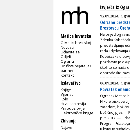
Izvješća iz Ogr
12.01.2024.
Ogra
Održano predst
Brestovcu Oreh
Na prijedlog ravn
Matica hrvatska
Zdenka Kobeščaka,
O Matici hrvatskoj
predstavljanje uč
Novosti
rada i djelovanja
Učlanite se
Odjeli
Kobešćaka o povij
Ogranci
pozdravio je okup
Društva prijatelja i
školi te se nada d
partneri
dobrodošlici ravna
Kontakt
Izdavaštvo
06.01.2024.
Ogra
Povratak onamo 
Knjige
Vijenac
Ogranak Matice hr
Kolo
Nikole biskupa u 
Hrvatska revija
zaredom, božićni
Prirodoslovlje
božićnoj pjesmi. 
Elektroničke knjige
put, 2017. — u dr
Zbivanja
Program
Hote o lj
Najave
u kojoj je sudjel