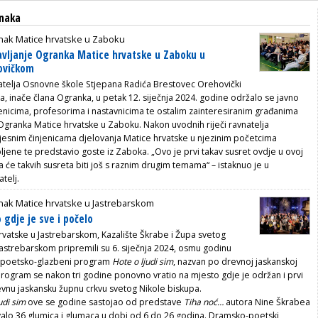
anaka
nak Matice hrvatske u Zaboku
avljanje Ogranka Matice hrvatske u Zaboku u
ovičkom
atelja Osnovne škole Stjepana Radića Brestovec Orehovički
 inače člana Ogranka, u petak 12. siječnja 2024. godine održalo se javno
enicima, profesorima i nastavnicima te ostalim zainteresiranim građanima
 Ogranka Matice hrvatske u Zaboku. Nakon uvodnih riječi ravnatelja
esnim činjenicama djelovanja Matice hrvatske u njezinim početcima
ljene te predstavio goste iz Zaboka. „Ovo je prvi takav susret ovdje u ovoj
a će takvih susreta biti još s raznim drugim temama“ – istaknuo je u
telj.
nak Matice hrvatske u Jastrebarskom
gdje je sve i počelo
vatske u Jastrebarskom, Kazalište Škrabe i Župa svetog
Jastrebarskom pripremili su 6. siječnja 2024, osmu godinu
 poetsko-glazbeni program
Hote o ljudi sim
, nazvan po drevnoj jaskanskoj
Program se nakon tri godine ponovno vratio na mjesto gdje je održan i prvi
evnu jaskansku župnu crkvu svetog Nikole biskupa.
udi sim
ove se godine sastojao od predstave
Tiha noć…
autora Nine Škrabea
ovalo 36 glumica i glumaca u dobi od 6 do 26 godina. Dramsko-poetski