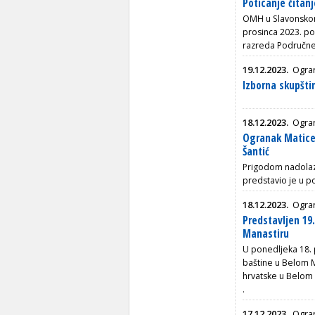
Poticanje čitanj
OMH u Slavonskom
prosinca 2023. pok
razreda Područne 
19.12.2023.
Ogran
Izborna skupšti
18.12.2023.
Ogran
Ogranak Matice h
Šantić
Prigodom nadolaze
predstavio je u po
18.12.2023.
Ogra
Predstavljen 19
Manastiru
U ponedljeka 18. 
baštine u Belom M
hrvatske u Belom 
.
17.12.2023.
Ogra