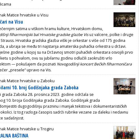
licama
ak Matice hrvatske u Visu
čari na Visu
večernjim satima u viškom hramu kulture, Hrvatskom domu,
šnji filharmonijski bal Hrvatske gradske glazbe Vis
uz valcere, polke i druge
i Strauss. Hrvatska gradska glazba viški je orkestar s više od 175 godina
da, a ubraja se među tri najstarija amaterska puhačka orkestra u državi.
ešne godine u kojoj su na Državnoj smotri puhačkih orkestara osvojili prvo
aketu s pohvalom, ovu su jubilarnu godinu odlučili zaokružiti vrlo
jektom — pokušajem da poznati
Novogodišnji koncert Bečkih filharmoničara
čer „presele“ upravo na Vis.
nak Matice hrvatske u Zaboku
bilarni 10. broj Godišnjaka grada Zaboka
ji grada Zaboka 28. prosinca 2023. godine održala se
nog 10. broja Godišnjaka grada Zaboka. Godišnjak grada
omjestiti dugogodišnju prazninu i manjak tekstova i dokumentarističkih
okolici. Iz tog razloga časopis sadrži rubrike vezane za daleku i nedavnu
te sadašnjost.
ak Matice hrvatske u Trogiru
RALNA BAŠTINA