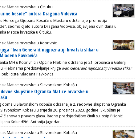
ak Matice hrvatske u Čitluku
Jurine beside" autora Dragana Vidovića
 Hercega Stjepana Kosače u Mostaru održana je promocija
side”, sedmo djelo autora Dragana Vidovića, objavljena ovih dana u
nka Matice hrvatske u Čitluku.
ak Matice hrvatske u Koprivnici
jiga "Ivan Generalić najpoznatiji hrvatski slikar u
 Mladena Pavkovića
anka MH u Koprivnici i Općine Hlebine održano je 21. prosinca u Galeriji
 u Hlebinama predstavljanje knjige
Ivan Generalić najpoznatiji hrvatski slikar
i publiciste Mladena Pavkovića.
nak Matice hrvatske u Slavonskom Kobašu
 redovne skupštine Ogranka Matice hrvatske u
bašu
og doma u Slavonskom Kobašu održana je 2. redovne skupština Ogranka
 Slavonskom Kobašu u srijedu 20. prosinca 2023. godine. Skupštini je
7 članova s pravom glasa. Radno predsjedništvo činili su Josip Pišonić
ulijana Kolundžić i Antonija Jagodar.
nak Matice hrvatske u Slavonskom Kobašu