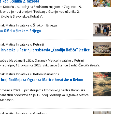
e kod učenika 2. razreda
 Kobašu u suradnji sa Školskom knjigom iz Zagreba 19.
renuo je novi projekt “Poticanje čitanje kod učenika 2.
škole iz Slavonskog Kobaša”.
ak Matice hrvatske u Širokom Brijegu
na OMH u Širokom Brijegu
ak Matice hrvatske u Petrinji
rvatske u Petrinji predstavio „Čaroliju Božića“ Štefice
ćeg blagdana Božića, Ogranak Matice hrvatske u Petrinji
nedjeljak, 18. prosinca 2023. slikovnicu Štefice Šantić
Čarolija Božića
.
nak Matice hrvatske u Belom Manastiru
. broj Godišnjaka Ogranka Matice hrvatske u Belom
prosinca 2023. u prostorijama Etnološkog centra Baranjske
anastiru predstavljen je 19. broj Godišnjaka Ogranka Matice
Manastiru.
nak Matice hrvatske u Grudama