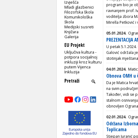
Izvješća
program bio je ob
Mladi glazbenici
ravnanjem prof. I
Filozofska škola
voditelja zbora Ma
Komunikološka
škola
Mirella Petković i 
Medijski susreti
Knjižara
05.01.2024.
Ogra
Galerija
PREZENTACIJA A
EU Projekt
U petak 5.1.2024.
Uključiva kultura -
Galović održala je
potpora socijalnoj
stotinjak mještana 
inkluziji kroz kulturu
putem Vijenca
04.01.2024.
Matic
Inkluzija
Obnova OMH u Ča
Da je Matica hrva
na svim područjima
Također, vidi se 
stalnom osnivanju 
obnovljen Ogranak
02.01.2024.
Ogra
Održana Izborna
Toplicama
Stjepan Juranić p