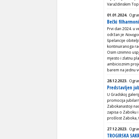
Varaždinskim Top
01.01.2024.
Ogran
Bečki filharmoni
Prvi dan 2024. u 
održan je
Novogodi
špelancije obitelj
kontinuiranoga ra
Osim iznimno uspj
mjesto i zlatnu pl
ambicioznim pro
barem na jednu ve
28.12.2023.
Ogra
Predstavljen ju
U Gradskoj galeri
promocija jubilar
Zabokanastoji nad
zapisa o Zaboku i 
prošlost Zaboka, 
27.12.2023.
Ogran
TROGIRSKA SAK