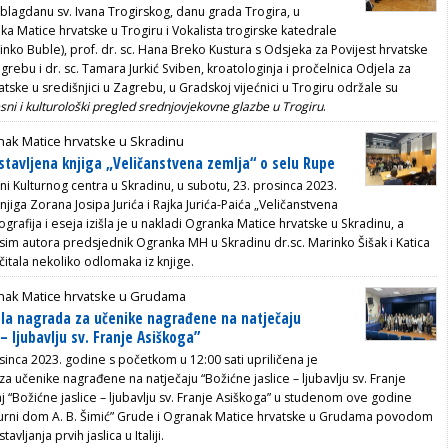
– blagdanu sv. Ivana Trogirskog, danu grada Trogira, u
ka Matice hrvatske u Trogiru i Vokalista trogirske katedrale
Vinko Buble), prof. dr. sc. Hana Breko Kustura s Odsjeka za Povijest hrvatske
ebu i dr. sc. Tamara Jurkić Sviben, kroatologinja i pročelnica Odjela za
tske u središnjici u Zagrebu, u Gradskoj vijećnici u Trogiru održale su
sni i kulturološki pregled srednjovjekovne glazbe u Trogiru
.
nak Matice hrvatske u Skradinu
stavljena knjiga „Veličanstvena zemlja“ o selu Rupe
i Kulturnog centra u Skradinu, u subotu, 23. prosinca 2023.
njiga Zorana Josipa Jurića i Rajka Jurića-Paića „Veličanstvena
tografija i eseja izišla je u nakladi Ogranka Matice hrvatske u Skradinu, a
 osim autora predsjednik Ogranka MH u Skradinu dr.sc. Marinko Šišak i Katica
očitala nekoliko odlomaka iz knjige.
nak Matice hrvatske u Grudama
ela nagrada za učenike nagrađene na natječaju
 – ljubavlju sv. Franje Asiškoga”
sinca 2023. godine s početkom u 12:00 sati upriličena je
a učenike nagrađene na natječaju “Božićne jaslice – ljubavlju sv. Franje
j “Božićne jaslice – ljubavlju sv. Franje Asiškoga” u studenom ove godine
ulturni dom A. B. Šimić” Grude i Ogranak Matice hrvatske u Grudama povodom
vljanja prvih jaslica u Italiji.