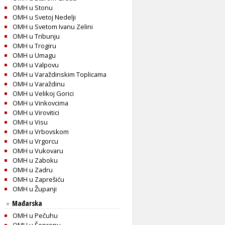
OMH u Stonu
OMH u Svetoj Nedelji
OMH u Svetom Ivanu Zelini
OMH u Tribunju
OMH u Trogiru
OMH u Umagu
OMH u Valpovu
OMH u Varaždinskim Toplicama
OMH u Varaždinu
OMH u Velikoj Gorici
OMH u Vinkovcima
OMH u Virovitici
OMH u Visu
OMH u Vrbovskom
OMH u Vrgorcu
OMH u Vukovaru
OMH u Zaboku
OMH u Zadru
OMH u Zaprešiću
OMH u Županji
Mađarska
▼
OMH u Pečuhu