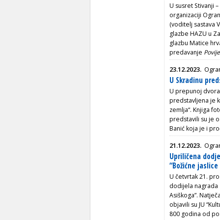
U susret Stivanji 
organizaciji Ogran
(voditelj sastava 
glazbe HAZU u Zagr
glazbu Matice hrva
predavanje
Povije
23.12.2023.
Ogra
U Skradinu pred
U prepunoj dvoran
predstavljena je k
zemlja“. Knjiga fo
predstavili su je
Banić koja je i pr
21.12.2023.
Ogra
Upriličena dodj
“Božićne jaslice
U četvrtak 21. pro
dodijela nagrada z
Asiškoga”.
Natječa
objavili su JU “K
800 godina od posta