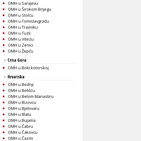
OMH u Sarajevu
OMH u Širokom Brijegu
OMH u Stolcu
OMH u Tomislavgradu
OMH u Travniku
OMH u Tuzli
OMH u Vitezu
OMH u Zenici
OMH u Žepču
Crna Gora
▼
OMH u Boki kotorskoj
Hrvatska
▼
OMH u Bednji
OMH u Belišću
OMH u Belom Manastiru
OMH u Bizovcu
OMH u Bjelovaru
OMH u Blatu
OMH u Bujama
OMH u Čabru
OMH u Čakovcu
OMH u Čazmi