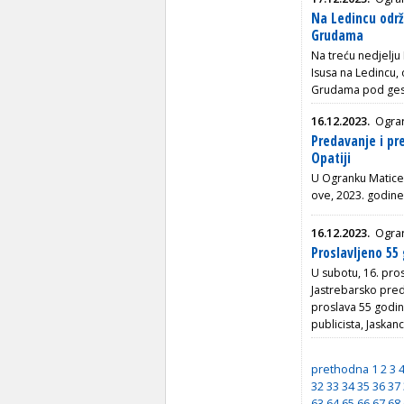
Na Ledincu održ
Grudama
Na treću nedjelju
Isusa na Ledincu,
Grudama pod gesl
16.12.2023.
Ogran
Predavanje i p
Opatiji
U Ogranku Matice 
ove, 2023. godine,
16.12.2023.
Ogra
Proslavljeno 55
U subotu, 16. pro
Jastrebarsko preds
proslava 55 godin
publicista, Jaskan
prethodna
1
2
3
32
33
34
35
36
37
63
64
65
66
67
68