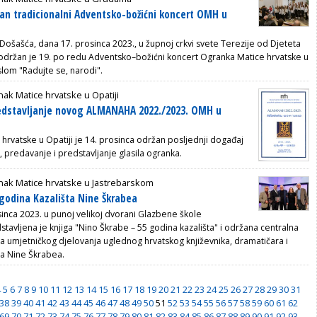
an tradicionalni Adventsko-božićni koncert OMH u
 Došašća, dana 17. prosinca 2023., u župnoj crkvi svete Terezije od Djeteta
 održan je 19. po redu Adventsko–božićni koncert Ogranka Matice hrvatske u
om "Radujte se, narodi".
ak Matice hrvatske u Opatiji
redstavljanje novog ALMANAHA 2022./2023. OMH u
hrvatske u Opatiji je 14. prosinca održan posljednji događaj
 predavanje i predstavljanje glasila ogranka.
nak Matice hrvatske u Jastrebarskom
 godina Kazališta Nine Škrabea
sinca 2023. u punoj velikoj dvorani Glazbene škole
tavljena je knjiga "Nino Škrabe – 55 godina kazališta" i održana centralna
a umjetničkog djelovanja uglednog hrvatskog književnika, dramatičara i
ca Nine Škrabea.
4
5
6
7
8
9
10
11
12
13
14
15
16
17
18
19
20
21
22
23
24
25
26
27
28
29
30
31
38
39
40
41
42
43
44
45
46
47
48
49
50
51
52
53
54
55
56
57
58
59
60
61
62
69
70
71
72
73
74
75
76
77
78
79
80
81
82
83
84
85
86
87
88
89
90
91
92
93