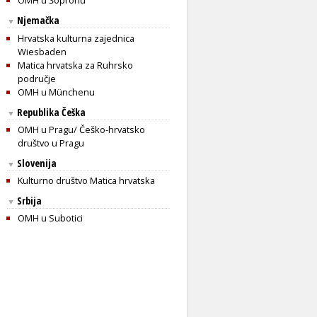
OMH u Šopronu
Njemačka
▼
Hrvatska kulturna zajednica
Wiesbaden
Matica hrvatska za Ruhrsko
područje
OMH u Münchenu
Republika Češka
▼
OMH u Pragu/ Češko-hrvatsko
društvo u Pragu
Slovenija
▼
Kulturno društvo Matica hrvatska
Srbija
▼
OMH u Subotici