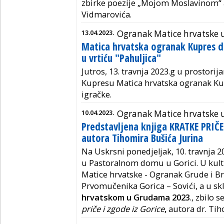
zbirke poezije „Mojom Moslavinom“ a
Vidmarovića.
13.04.2023.
Ogranak Matice hrvatske 
Matica hrvatska ogranak Kupres da
u vrtiću "Pahuljica"
Jutros, 13. travnja 2023.g u prostorij
Kupresu Matica hrvatska ogranak Ku
igračke.
10.04.2023.
Ogranak Matice hrvatske
Predstavljena knjiga KRATKE PRIČ
autora Tihomira Bušića Jurina
Na Uskrsni ponedjeljak, 10. travnja 2
u Pastoralnom domu u Gorici. U kultu
Matice hrvatske - Ogranak Grude i Br
Prvomučenika Gorica – Sovići, a u sk
hrvatskom u Grudama 2023
., zbilo 
priče i zgode iz Gorice
,
autora dr. Tih