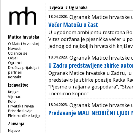
Izvješća iz Ogranaka
18.04.2023.
Ogranak Matice hrvatske u
Večer Matošu u čast
U ugodnom ambijentu restorana Bor,
Matica hrvatska
Vitez održana je pjesnička večer u p
O Matici hrvatskoj
jednog od najboljih hrvatskih knjiž
Novosti
Učlanite se
18.04.2023.
Ogranak Matice hrvatske 
Odjeli
Ogranci
U Zadru predstavljene zbirke auto
Društva prijatelja i
partneri
Ogranak Matice hrvatske u Zadru, u u
Kontakt
predstavio je zbirke poezije Ratka Rad
Izdavaštvo
"Pjesme u raljama gospodara", "Stvar
Knjige
i nemirno kopno".
Vijenac
Kolo
18.04.2023.
Ogranak Matice hrvatske u
Hrvatska revija
Prirodoslovlje
Predavanje MALI NEOBIČNI LJUDI
Elektroničke knjige
Zbivanja
Najave