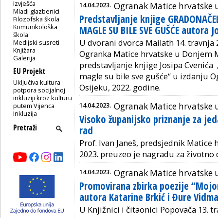
Izvješća
14.04.2023.
Ogranak Matice hrvatske 
Mladi glazbenici
Predstavljanje knjige GRADONAČEL
Filozofska škola
Komunikološka
MAGLE SU BILE SVE GUŠĆE autora Jo
škola
U dvorani dvorca Mailath 14. travnja 
Medijski susreti
Knjižara
Ogranka Matice hrvatske u Donjem M
Galerija
predstavljanje knjige Josipa Cvenića 
EU Projekt
magle su bile sve gušće“ u izdanju 
Uključiva kultura -
Osijeku, 2022. godine.
potpora socijalnoj
inkluziji kroz kulturu
14.04.2023.
Ogranak Matice hrvatske 
putem Vijenca
Inkluzija
Visoko županijsko priznanje za jed
rad
Prof. Ivan Janeš, predsjednik Matice 
2023. preuzeo je nagradu za životno d
14.04.2023.
Ogranak Matice hrvatske u
Promovirana zbirka poezije “Moj
autora Katarine Brkić i Đure Vidm
U Knjižnici i čitaonici Popovača 13. 