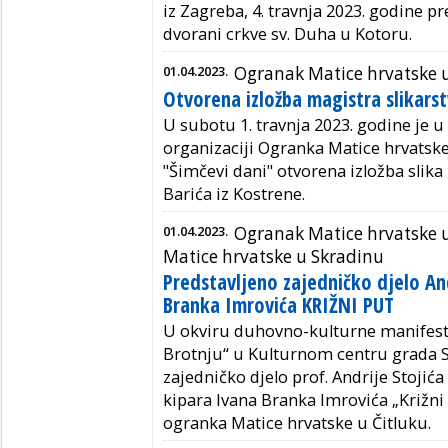
iz Zagreba, 4. travnja 2023. godine pr
dvorani crkve sv. Duha u Kotoru.
01.04.2023.
Ogranak Matice hrvatske u
Otvorena izložba magistra slikars
U subotu 1. travnja 2023. godine je 
organizaciji Ogranka Matice hrvatske
"Šimčevi dani" otvorena izložba slik
Barića iz Kostrene.
01.04.2023.
Ogranak Matice hrvatske u
Matice hrvatske u Skradinu
Predstavljeno zajedničko djelo And
Branka Imrovića KRIŽNI PUT
U okviru duhovno-kulturne manifest
Brotnju“ u Kulturnom centru grada S
zajedničko djelo prof. Andrije Stoji
kipara Ivana Branka Imrovića „Križni
ogranka Matice hrvatske u Čitluku.