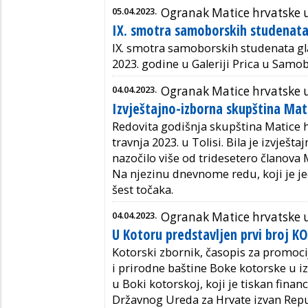
05.04.2023.
Ogranak Matice hrvatske
IX. smotra samoborskih studenata
IX. smotra samoborskih studenata glaz
2023. godine u Galeriji Prica u Samo
04.04.2023.
Ogranak Matice hrvatske 
Izvještajno-izborna skupština Mat
Redovita godišnja skupština Matice h
travnja 2023. u Tolisi. Bila je izvješ
nazočilo više od tridesetero članova
Na njezinu dnevnome redu, koji je je
šest točaka.
04.04.2023.
Ogranak Matice hrvatske u
U Kotoru predstavljen prvi broj
Kotorski zbornik, časopis za promoci
i prirodne baštine Boke kotorske u 
u Boki kotorskoj,
koji
je tiskan fina
Državnog Ureda za Hrvate izvan Repu