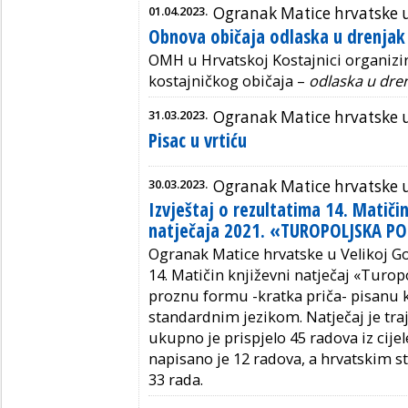
01.04.2023.
Ogranak Matice hrvatske u
Obnova običaja odlaska u drenjak 
OMH u Hrvatskoj Kostajnici organizi
kostajničkog običaja –
odlaska u dren
31.03.2023.
Ogranak Matice hrvatske 
Pisac u vrtiću
30.03.2023.
Ogranak Matice hrvatske u 
Izvještaj o rezultatima 14. Matiči
natječaja 2021. «TUROPOLJSKA P
Ogranak Matice hrvatske u Velikoj Gori
14. Matičin književni natječaj «Turopo
proznu formu -kratka priča- pisanu 
standardnim jezikom. Natječaj je traj
ukupno je prispjelo 45 radova iz cij
napisano je 12 radova, a hrvatskim 
33 rada.