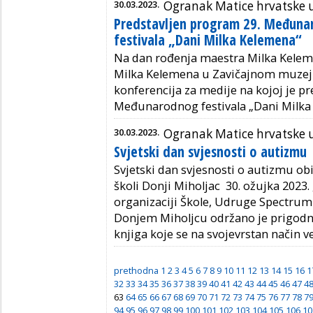
30.03.2023.
Ogranak Matice hrvatske u
Predstavljen program 29. Međun
festivala „Dani Milka Kelemena“
Na dan rođenja maestra Milka Kelem
Milka Kelemena u Zavičajnom muzeju
konferencija za medije na kojoj je p
Međunarodnog festivala „Dani Milka
30.03.2023.
Ogranak Matice hrvatske 
Svjetski dan svjesnosti o autizmu
Svjetski dan svjesnosti o autizmu obi
školi Donji Miholjac 30. ožujka 2023.
organizaciji Škole, Udruge Spectrum
Donjem Miholjcu održano je prigodno 
knjiga koje se na svojevrstan način 
prethodna
1
2
3
4
5
6
7
8
9
10
11
12
13
14
15
16
1
32
33
34
35
36
37
38
39
40
41
42
43
44
45
46
47
4
63
64
65
66
67
68
69
70
71
72
73
74
75
76
77
78
7
94
95
96
97
98
99
100
101
102
103
104
105
106
10