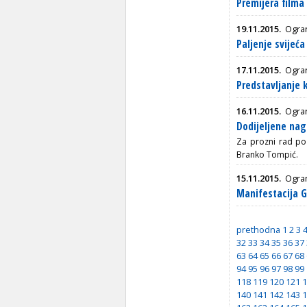
Premijera film
19.11.2015.
Ogran
Paljenje svije
17.11.2015.
Ogran
Predstavljanje
16.11.2015.
Ogra
Dodijeljene nag
Za prozni rad po
Branko Tompić.
15.11.2015.
Ogran
Manifestacija G
prethodna
1
2
3
32
33
34
35
36
37
63
64
65
66
67
68
94
95
96
97
98
99
118
119
120
121
1
140
141
142
143
1