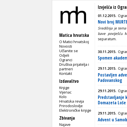
Izvješća iz Ogr
01.12.2015.
Ogra
Novi broj MURT
Središnja je tem
bave poviješću 
Matica hrvatska
separatum.
O Matici hrvatskoj
Novosti
Učlanite se
30.11.2015.
Ogran
Odjeli
Spomen akademi
Ogranci
Društva prijatelja i
29.11.2015.
Ogra
partneri
Kontakt
Postavljen adve
Padovanskog
Izdavaštvo
Knjige
29.11.2015.
Ogran
Vijenac
Kolo
Predstavljanje 
Hrvatska revija
Domazeta Loše
Prirodoslovlje
Elektroničke knjige
29.11.2015.
Ogra
Zbivanja
Advent u Samob
Najave