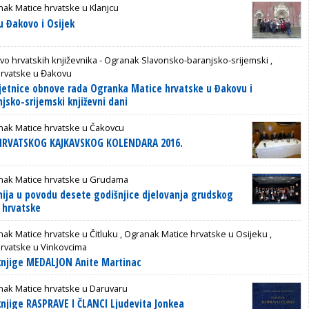
ak Matice hrvatske u Klanjcu
u Đakovo i Osijek
vo hrvatskih književnika - Ogranak Slavonsko-baranjsko-srijemski
,
hrvatske u Đakovu
ljetnice obnove rada Ogranka Matice hrvatske u Đakovu i
jsko-srijemski književni dani
nak Matice hrvatske u Čakovcu
 HRVATSKOG KAJKAVSKOG KOLENDARA 2016.
nak Matice hrvatske u Grudama
ija u povodu desete godišnjice djelovanja grudskog
 hrvatske
ak Matice hrvatske u Čitluku
,
Ogranak Matice hrvatske u Osijeku
,
rvatske u Vinkovcima
knjige MEDALJON Anite Martinac
nak Matice hrvatske u Daruvaru
knjige RASPRAVE I ČLANCI Ljudevita Jonkea