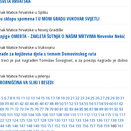
a SVETA HRVATSKA
ak Matice hrvatske u Splitu
ća u sklopu spomena I U MOM GRADU VUKOVAR SVIJETLI
ak Matice hrvatske u Novoj Gradiški
 knjige OMERTA - ZAKLETA ŠUTNJA O NAŠIM MRTVIMA Nevenke Nekić
nak Matice hrvatske u Vukovaru
rade za književna djela s temom Domovinskog rata
 treći je put nagrađen Tomislav Šovagović, a
za poeziju nagradu je dobio
ak Matice hrvatske u Jelenju
ROBNIŠĆINA VA SLIKI I BESEDI
4
5
6
7
8
9
10
11
12
13
14
15
16
17
18
19
20
21
22
23
24
25
26
27
28
29
30
31
38
39
40
41
42
43
44
45
46
47
48
49
50
51
52
53
54
55
56
57
58
59
60
61
62
69
70
71
72
73
74
75
76
77
78
79
80
81
82
83
84
85
86
87
88
89
90
91
92
93
100
101
102
103
104
105
106
107
108
109
110
111
112
113
114
115
116
117
22
123
124
125
126
127
128
129
130
131
132
133
134
135
136
137
138
139
44
145
146
147
148
149
150
151
152
153
154
155
156
157
158
159
160
161