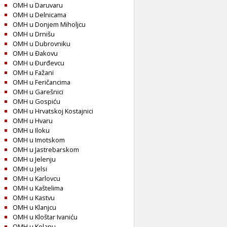
OMH u Daruvaru
OMH u Delnicama
OMH u Donjem Miholjcu
OMH u Drnišu
OMH u Dubrovniku
OMH u Đakovu
OMH u Ðurđevcu
OMH u Fažani
OMH u Feričancima
OMH u Garešnici
OMH u Gospiću
OMH u Hrvatskoj Kostajnici
OMH u Hvaru
OMH u Iloku
OMH u Imotskom
OMH u Jastrebarskom
OMH u Jelenju
OMH u Jelsi
OMH u Karlovcu
OMH u Kaštelima
OMH u Kastvu
OMH u Klanjcu
OMH u Kloštar Ivaniću
OMH u Kolanu