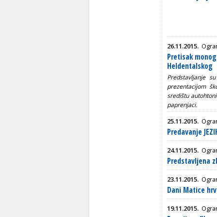
26.11.2015.
Ogran
Pretisak monog
Heldentalskog
Predstavljanje s
prezentacijom šk
središtu autohtoni
paprenjaci.
25.11.2015.
Ogran
Predavanje JEZ
24.11.2015.
Ogran
Predstavljena 
23.11.2015.
Ogran
Dani Matice hrv
19.11.2015.
Ogra