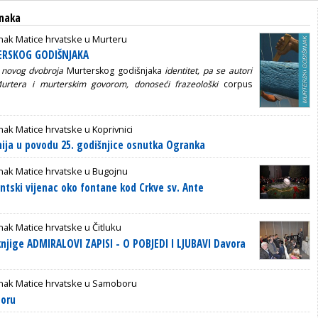
anaka
nak Matice hrvatske u Murteru
ERSKOG GODIŠNJAKA
a novog dvobroja
Murterskog godišnjaka
identitet, pa se autori
Murtera i
murterskim govorom, donoseći frazeološki
corpus
ak Matice hrvatske u Koprivnici
ja u povodu 25. godišnjice osnutka Ogranka
nak Matice hrvatske u Bugojnu
ntski vijenac oko fontane kod Crkve sv. Ante
ak Matice hrvatske u Čitluku
knjige ADMIRALOVI ZAPISI - O POBJEDI I LJUBAVI Davora
nak Matice hrvatske u Samoboru
oru