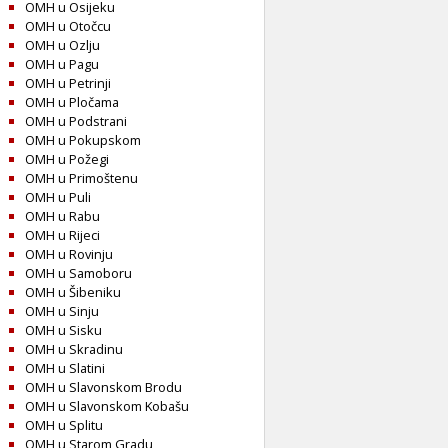
OMH u Osijeku
OMH u Otočcu
OMH u Ozlju
OMH u Pagu
OMH u Petrinji
OMH u Pločama
OMH u Podstrani
OMH u Pokupskom
OMH u Požegi
OMH u Primoštenu
OMH u Puli
OMH u Rabu
OMH u Rijeci
OMH u Rovinju
OMH u Samoboru
OMH u Šibeniku
OMH u Sinju
OMH u Sisku
OMH u Skradinu
OMH u Slatini
OMH u Slavonskom Brodu
OMH u Slavonskom Kobašu
OMH u Splitu
OMH u Starom Gradu