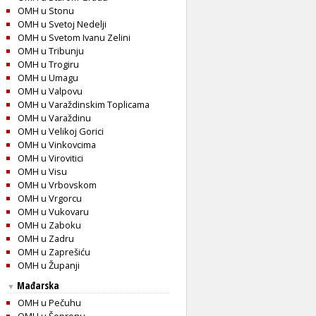
OMH u Stonu
OMH u Svetoj Nedelji
OMH u Svetom Ivanu Zelini
OMH u Tribunju
OMH u Trogiru
OMH u Umagu
OMH u Valpovu
OMH u Varaždinskim Toplicama
OMH u Varaždinu
OMH u Velikoj Gorici
OMH u Vinkovcima
OMH u Virovitici
OMH u Visu
OMH u Vrbovskom
OMH u Vrgorcu
OMH u Vukovaru
OMH u Zaboku
OMH u Zadru
OMH u Zaprešiću
OMH u Županji
Mađarska
▼
OMH u Pečuhu