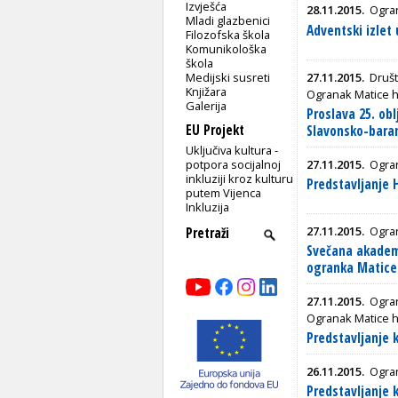
Izvješća
28.11.2015.
Ogran
Mladi glazbenici
Adventski izlet 
Filozofska škola
Komunikološka
škola
Medijski susreti
27.11.2015.
Društ
Knjižara
Ogranak Matice 
Galerija
Proslava 25. ob
EU Projekt
Slavonsko-baran
Uključiva kultura -
potpora socijalnoj
27.11.2015.
Ogra
inkluziji kroz kulturu
Predstavljanje
putem Vijenca
Inkluzija
27.11.2015.
Ogra
Svečana akadem
ogranka Matice
27.11.2015.
Ogran
Ogranak Matice h
Predstavljanje 
26.11.2015.
Ogra
Predstavljanje 