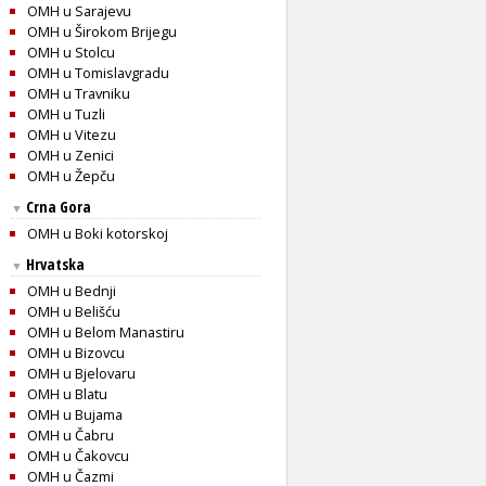
OMH u Sarajevu
OMH u Širokom Brijegu
OMH u Stolcu
OMH u Tomislavgradu
OMH u Travniku
OMH u Tuzli
OMH u Vitezu
OMH u Zenici
OMH u Žepču
Crna Gora
▼
OMH u Boki kotorskoj
Hrvatska
▼
OMH u Bednji
OMH u Belišću
OMH u Belom Manastiru
OMH u Bizovcu
OMH u Bjelovaru
OMH u Blatu
OMH u Bujama
OMH u Čabru
OMH u Čakovcu
OMH u Čazmi