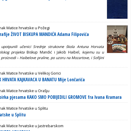
ak Matice hrvatske u Požegi
rafije ŽIVOT BISKUPA MANDIĆA Adama Filipovića
u upotpunili učenici Srednje strukovne škola Antuna Horvata
olskog projekta
Biskup Mandić i Jakob Haibel,
kojemu su u
 proizvodi – Haibelove praline, po uzoru na Mozartove, i Sofijini
ak Matice hrvatske u Velikoj Gorici
IK HRVATA KAJKAVACA U BANATU Mije Lončarića
ak Matice hrvatske u Orašju
zbirka pjesama KAKO SMO POBIJEDILI GROMOVE fra Ivana Kramara
ak Matice hrvatske u Splitu
atske u Splitu
nak Matice hrvatske u Jastrebarskom