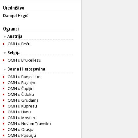
Uredništvo
Danijel Hrgić
Ogranci
Austrija
▼
OMH u Beču
Belgija
▼
OMH u Bruxellesu
Bosna i Hercegovina
▼
OMH u Banjoj Luci
OMH u Bugojnu
OMH u Čapljini
OMH u Čitluku
OMH u Grudama
OMH u Kupresu
OMH u Livnu
OMH u Mostaru
OMH u Novom Travniku
OMH u Orašju
OMH u Posušju