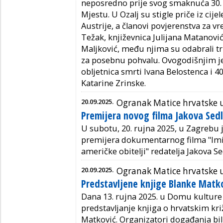
neposredno prije svog smaknuća 30.
Mjestu. U Ozalj su stigle priče iz cijel
Austrije, a članovi povjerenstva za 
Težak, književnica Julijana Matanović
Maljković, među njima su odabrali tr
za posebnu pohvalu. Ovogodišnjim je
obljetnica smrti Ivana Belostenca i 4
Katarine Zrinske.
20.09.2025.
Ogranak Matice hrvatske 
Premijera novog filma Jakova Sedl
U subotu, 20. rujna 2025, u Zagrebu 
premijera dokumentarnog filma "Imig
američke obitelji" redatelja Jakova Se
20.09.2025.
Ogranak Matice hrvatske
Predstavljene knjige Blanke Matk
Dana 13. rujna 2025. u Domu kulture
predstavljanje knjiga o hrvatskim kr
Matković. Organizatori događanja bi