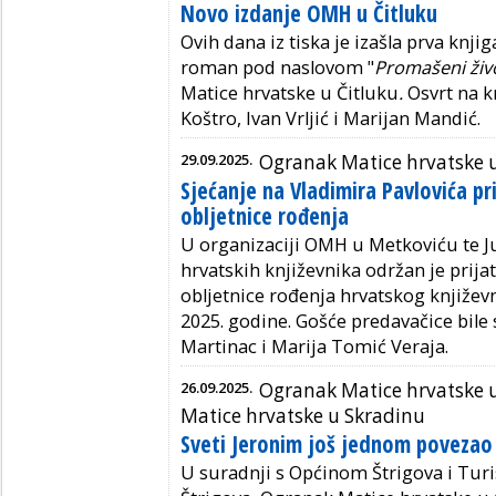
Novo izdanje OMH u Čitluku
Ovih dana iz tiska je izašla prva knjig
roman pod naslovom "
Promašeni živ
Matice hrvatske u Čitluku
.
Osvrt na kn
Koštro, Ivan Vrljić i Marijan Mandić.
29.09.2025.
Ogranak Matice hrvatske 
Sjećanje na Vladimira Pavlovića p
obljetnice rođenja
U organizaciji OMH u Metkoviću te 
hrvatskih književnika održan je prij
obljetnice rođenja hrvatskog književn
2025. godine. Gošće predavačice bile 
Martinac i Marija Tomić Veraja.
26.09.2025.
Ogranak Matice hrvatske 
Matice hrvatske u Skradinu
Sveti Jeronim još jednom povezao 
U suradnji s Općinom Štrigova i Tu