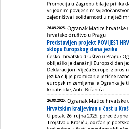
Promocija u Zagrebu bila je prilika d
vrijednim povijesnim svjedočanstvo
zajedništva i solidarnosti u najteži
26.09.2025.
Ogranak Matice hrvatske u
hrvatsko društvo u Pragu
Predstavljen projekt POVIJEST HR
sklopu Europskog dana jezika
Češko- hrvatsko društvo u Pragu/ Og
obilježilo je današnji Europski dan je
Deklaracijom Vijeća Europe iz pros
jezika cilj je promicanje jezične razno
europskim zemljama, a Ogranka je 
kroatistike, Antu Bičanića.
26.09.2025.
Ogranak Matice hrvatske 
Hrvatskim kraljevima u čast u Kraš
U petak, 26. rujna 2025, pored župne
Trojstva u Krašiću, održan je poets