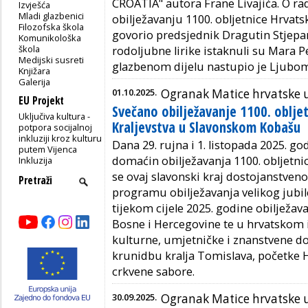
CROATIA" autora Frane Livajića. O r
Izvješća
Mladi glazbenici
obilježavanju 1100. obljetnice Hrvats
Filozofska škola
govorio predsjednik Dragutin Stjepan
Komunikološka
škola
rodoljubne lirike istaknuli su Mara 
Medijski susreti
glazbenom dijelu nastupio je Ljubom
Knjižara
Galerija
01.10.2025.
Ogranak Matice hrvatske
EU Projekt
Svečano obilježavanje 1100. oblje
Uključiva kultura -
Kraljevstva u Slavonskom Kobašu
potpora socijalnoj
inkluziji kroz kulturu
Dana 29. rujna i 1. listopada 2025. go
putem Vijenca
domaćin obilježavanja 1100. obljetni
Inkluzija
se ovaj slavonski kraj dostojanstven
programu obilježavanja velikog jubile
tijekom cijele 2025. godine obilježav
Bosne i Hercegovine te u hrvatskom 
kulturne, umjetničke i znanstvene d
krunidbu kralja Tomislava, početke H
crkvene sabore.
30.09.2025.
Ogranak Matice hrvatske u