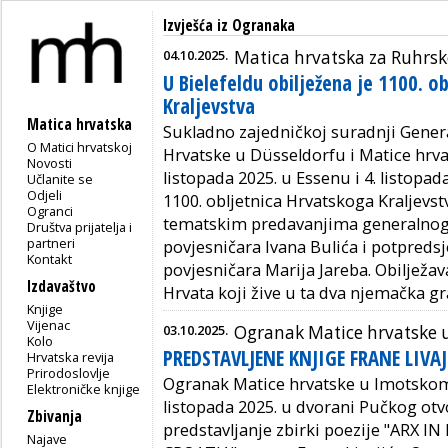
Izvješća iz Ogranaka
04.10.2025.
Matica hrvatska za Ruhrsk
U Bielefeldu obilježena je 1100. o
Kraljevstva
Matica hrvatska
Sukladno zajedničkoj suradnji Gener
O Matici hrvatskoj
Hrvatske u Düsseldorfu i Matice hrv
Novosti
listopada 2025. u Essenu i 4. listopad
Učlanite se
Odjeli
1100. obljetnica Hrvatskoga Kraljevstv
Ogranci
tematskim predavanjima generalnog 
Društva prijatelja i
partneri
povjesničara Ivana Bulića i potpreds
Kontakt
povjesničara Marija Jareba. Obilježa
Izdavaštvo
Hrvata koji žive u ta dva njemačka gr
Knjige
Vijenac
03.10.2025.
Ogranak Matice hrvatske
Kolo
PREDSTAVLJENE KNJIGE FRANE LIVA
Hrvatska revija
Prirodoslovlje
Ogranak Matice hrvatske u Imotskom 
Elektroničke knjige
listopada 2025. u dvorani Pučkog otv
Zbivanja
predstavljanje zbirki poezije "ARX 
Najave