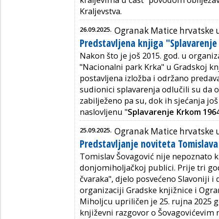
kraljevima u čast" povodom obilježa
Kraljevstva.
26.09.2025.
Ogranak Matice hrvatske 
Predstavljena knjiga "Splavarenj
Nakon što je još 2015. god. u organiz
"Nacionalni park Krka" u Gradskoj knj
postavljena izložba i održano predav
sudionici splavarenja odlučili su da o
zabilježeno pa su, dok ih sjećanja još
naslovljenu "
Splavarenje Krkom 1964
25.09.2025.
Ogranak Matice hrvatske 
Predstavljanje noviteta Tomislav
Tomislav Šovagović nije nepoznato 
donjomiholjačkoj publici. Prije tri g
čvaraka", djelo posvećeno Slavoniji i 
organizaciji Gradske knjižnice i Og
Miholjcu upriličen je 25. rujna 2025 
književni razgovor o Šovagovićevim