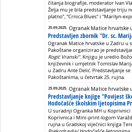
čitanja biografije, moderator Ivan Vl
Želja mu je bila predstavljanje triju 
platno", "Crnica Blues" i "Marilyn-exp
25.09.2025.
Ogranak Matice hrvatske 
Predstavljen zbornik "Dr. sc. Mari
Ogranak Matice hrvatske u Zadru u 
Pakoštane organizirao je predstavlja
Rogić Vranski".
Knjigu je uredio Božo
književnik i umjetnik Tomislav Marija
u Zadru Ante Delić. Predstavljanje se
Pakoštanima, u četvrtak 25. rujna.
25.09.2025.
Ogranak Matice hrvatske u
Predstavljanje knjige "Povijest ško
Hodočašće školskim ljetopisima P
U suradnji Ogranka MH u Koprivnici
Koprivnica i Mini-print-logom Varaždi
rujna u Gradskoj vijećnici knjiga Ter
Prekodravlja/ Hodočašće ljetopisima
.