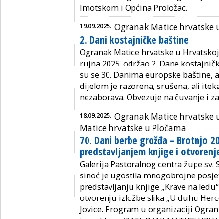
Imotskom i Općina Proložac.
19.09.2025.
Ogranak Matice hrvatske u
2. Dani kostajničke baštine
Ogranak Matice hrvatske u Hrvatskoj Ko
rujna 2025. održao 2. Dane kostajničke
su se 30. Danima europske baštine, a
dijelom je razorena, srušena, ali ite
nezaborava. Obvezuje na čuvanje i za
18.09.2025.
Ogranak Matice hrvatske u
Matice hrvatske u Pločama
70. Dani berbe grožđa – Brotnjo 20
predstavljanjem knjige i otvorenje
Galerija Pastoralnog centra župe sv
sinoć je ugostila mnogobrojne posjetit
predstavljanju knjige „Krave na ledu“
otvorenju izložbe slika „U duhu Herc
Jovice. Program u organizaciji Ogran