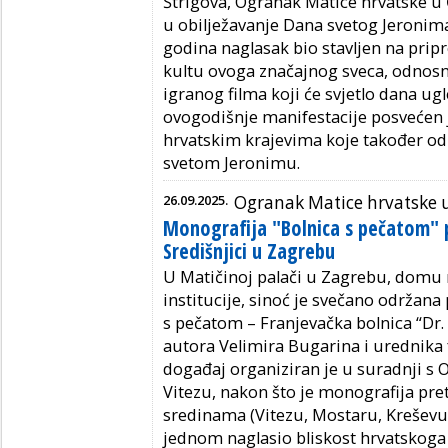
Štrigova, Ogranak Matice hrvatske u 
u obilježavanje Dana svetog Jeronim
godina naglasak bio stavljen na prip
kultu ovoga značajnog sveca, odno
igranog filma koji će svjetlo dana ug
ovogodišnje manifestacije posvećen 
hrvatskim krajevima koje također o
svetom Jeronimu.
26.09.2025.
Ogranak Matice hrvatske u
Monografija "Bolnica s pečatom" 
Središnjici u Zagrebu
U Matičinoj palači u Zagrebu, domu n
institucije, sinoć je svečano održan
s pečatom – Franjevačka bolnica “Dr. 
autora Velimira Bugarina i urednika 
događaj organiziran je u suradnji s
Vitezu, nakon što je monografija pr
sredinama (Vitezu, Mostaru, Kreševu 
jednom naglasio bliskost hrvatskoga 