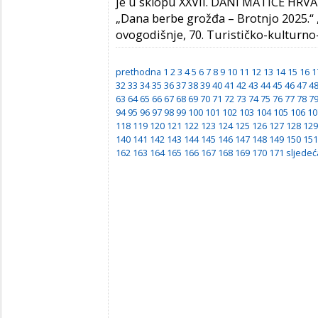
je u sklopu XXVII. DANI MATICE HR
„Dana berbe grožđa – Brotnjo 2025.
ovogodišnje, 70. Turističko-kulturn
prethodna
1
2
3
4
5
6
7
8
9
10
11
12
13
14
15
16
1
32
33
34
35
36
37
38
39
40
41
42
43
44
45
46
47
4
63
64
65
66
67
68
69
70
71
72
73
74
75
76
77
78
7
94
95
96
97
98
99
100
101
102
103
104
105
106
10
118
119
120
121
122
123
124
125
126
127
128
129
140
141
142
143
144
145
146
147
148
149
150
151
162
163
164
165
166
167
168
169
170
171
sljedeć