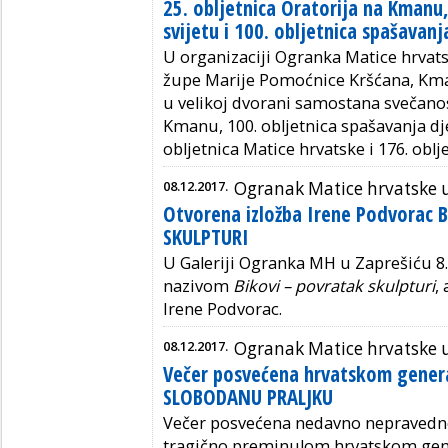
25. obljetnica Oratorija na Kmanu,
svijetu i 100. obljetnica spašavan
U organizaciji Ogranka Matice hrvats
župe Marije Pomoćnice Kršćana, Kman
u velikoj dvorani samostana svečanost
Kmanu, 100. obljetnica spašavanja dj
obljetnica Matice hrvatske i 176. oblje
08.12.2017.
Ogranak Matice hrvatske 
Otvorena izložba Irene Podvorac 
SKULPTURI
U Galeriji Ogranka MH u Zaprešiću 8.
nazivom
Bikovi – povratak skulpturi
,
Irene Podvorac.
08.12.2017.
Ogranak Matice hrvatske 
Večer posvećena hrvatskom gener
SLOBODANU PRALJKU
Večer posvećena nedavno nepraved
tragično preminulom hrvatskom ge