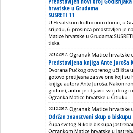
Predstavljen novi broj Godišnjak
hrvatske u Grudama
SUSRETI 11
U Hrvatskom kulturnom domu, u Gra
srijedu, 6. prosinca predstavljen je 
Matice hrvatske u Grudama: SUSRETI 11
tiska.
02.12.2017.
Ogranak Matice hrvatske u
Predstavljena knjiga Ante Juroša 
Dvorana Pučkog otvorenog učilišta u
gotovo pretijesna za sve one koji su h
knjige autora Ante Juroša. Nakon roma
godine), autor je objavio svoj drugi 
Ogranka Matice hrvatske u Čitluku.
02.12.2017.
Ogranak Matice hrvatske 
Održan znanstveni skup o biskupu 
Župa svetog Nikole biskupa Jastrebar
Ogrankom Matice hrvatske u Jastreb