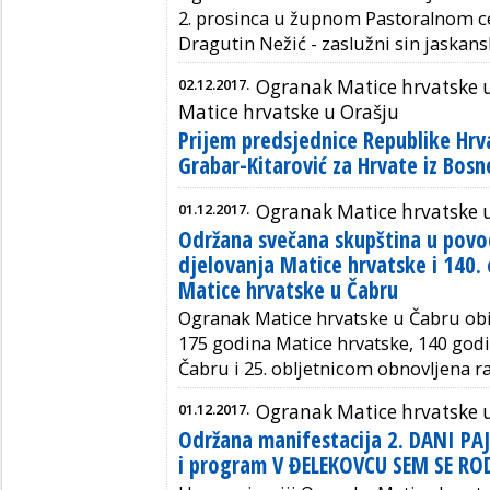
2. prosinca u župnom Pastoralnom c
Dragutin Nežić - zaslužni sin jaskansk
02.12.2017.
Ogranak Matice hrvatske u
Matice hrvatske u Orašju
Prijem predsjednice Republike Hrv
Grabar-Kitarović za Hrvate iz Bos
01.12.2017.
Ogranak Matice hrvatske 
Održana svečana skupština u povo
djelovanja Matice hrvatske i 140.
Matice hrvatske u Čabru
Ogranak Matice hrvatske u Čabru obil
175 godina Matice hrvatske, 140 godi
Čabru i 25. obljetnicom obnovljena 
01.12.2017.
Ogranak Matice hrvatske u
Održana manifestacija 2. DANI PA
i program V ĐELEKOVCU SEM SE RO