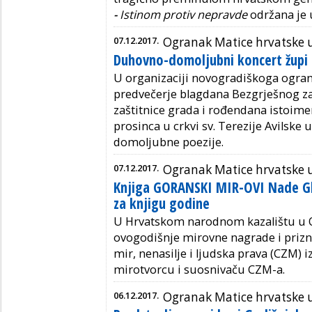
-
Istinom protiv nepravde
održana je 
07.12.2017.
Ogranak Matice hrvatske u
Duhovno-domoljubni koncert župi 
U organizaciji novogradiškoga ogran
predvečerje blagdana Bezgrješnog za
zaštitnice grada i rođendana istoime
prosinca u crkvi sv. Terezije Avilske 
domoljubne poezije.
07.12.2017.
Ogranak Matice hrvatske 
Knjiga GORANSKI MIR-OVI Nade Gl
za knjigu godine
U Hrvatskom narodnom kazalištu u Os
ovogodišnje mirovne nagrade i prizn
mir, nenasilje i ljudska prava (CZM) 
mirotvorcu i suosnivaču CZM-a.
06.12.2017.
Ogranak Matice hrvatske