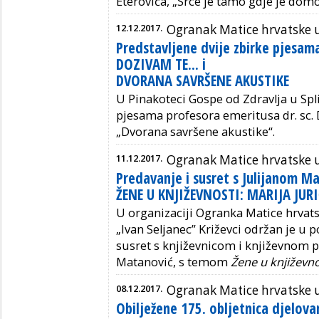
Eterovića, „Srce je tamo gdje je domo
12.12.2017.
Ogranak Matice hrvatske u
Predstavljene dvije zbirke pjesam
DOZIVAM TE... i
DVORANA SAVRŠENE AKUSTIKE
U Pinakoteci Gospe od Zdravlja u Spli
pjesama profesora emeritusa dr. sc. 
„Dvorana savršene akustike“.
11.12.2017.
Ogranak Matice hrvatske 
Predavanje i susret s Julijanom M
ŽENE U KNJIŽEVNOSTI: MARIJA JUR
U organizaciji Ogranka Matice hrvats
„Ivan Seljanec” Križevci održan je u p
susret s književnicom i književnom 
Matanović, s temom
Žene u književno
08.12.2017.
Ogranak Matice hrvatske u
Obilježene 175. obljetnica djelova