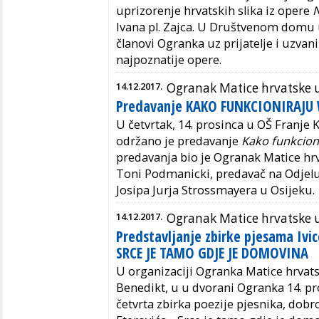
uprizorenje hrvatskih slika iz opere
N
Ivana pl. Zajca. U Društvenom domu 
članovi Ogranka uz prijatelje i uzvan
najpoznatije opere.
14.12.2017.
Ogranak Matice hrvatske 
Predavanje KAKO FUNKCIONIRAJU 
U četvrtak, 14. prosinca u OŠ Franje
održano je predavanje
Kako funkcion
predavanja bio je Ogranak Matice hrv
Toni Podmanicki, predavač na Odjelu 
Josipa Jurja Strossmayera u Osijeku.
14.12.2017.
Ogranak Matice hrvatske u
Predstavljanje zbirke pjesama Ivic
SRCE JE TAMO GDJE JE DOMOVINA
U organizaciji Ogranka Matice hrvats
Benedikt, u u dvorani Ogranka 14. pr
četvrta zbirka poezije pjesnika, dob