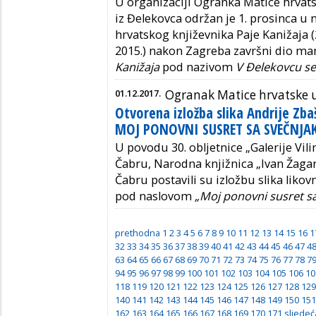
U organizaciji Ogranka Matice hrvats
iz Đelekovca održan je 1. prosinca u
hrvatskog književnika Paje Kanižaja (
2015.) nakon Zagreba završni dio ma
Kanižaja
pod nazivom
V Đelekovcu se
01.12.2017.
Ogranak Matice hrvatske 
Otvorena izložba slika Andrije Zba
MOJ PONOVNI SUSRET SA SVEČNJ
U povodu 30. obljetnice „Galerije Vil
Čabru, Narodna knjižnica „Ivan Žagar
Čabru postavili su izložbu slika lik
pod naslovom
„Moj ponovni susret s
prethodna
1
2
3
4
5
6
7
8
9
10
11
12
13
14
15
16
1
32
33
34
35
36
37
38
39
40
41
42
43
44
45
46
47
4
63
64
65
66
67
68
69
70
71
72
73
74
75
76
77
78
7
94
95
96
97
98
99
100
101
102
103
104
105
106
10
118
119
120
121
122
123
124
125
126
127
128
129
140
141
142
143
144
145
146
147
148
149
150
151
162
163
164
165
166
167
168
169
170
171
sljedeć