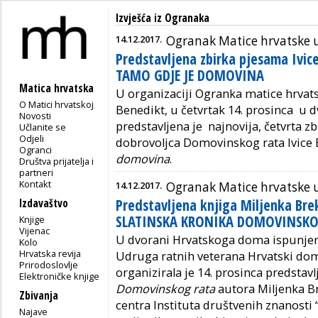
Izvješća iz Ogranaka
14.12.2017.
Ogranak Matice hrvatske u
Predstavljena zbirka pjesama Ivice
TAMO GDJE JE DOMOVINA
Matica hrvatska
U organizaciji Ogranka matice hrvats
O Matici hrvatskoj
Benedikt, u četvrtak 14. prosinca u 
Novosti
predstavljena je najnovija, četvrta zb
Učlanite se
Odjeli
dobrovoljca Domovinskog rata Ivice 
Ogranci
domovina
.
Društva prijatelja i
partneri
Kontakt
14.12.2017.
Ogranak Matice hrvatske u
Predstavljena knjiga Miljenka Bre
Izdavaštvo
SLATINSKA KRONIKA DOMOVINSKO
Knjige
Vijenac
U dvorani Hrvatskoga doma ispunjen
Kolo
Hrvatska revija
Udruga ratnih veterana Hrvatski do
Prirodoslovlje
organizirala je 14. prosinca predstav
Elektroničke knjige
Domovinskog rata
autora Miljenka Br
Zbivanja
centra Instituta društvenih znanosti “
Najave