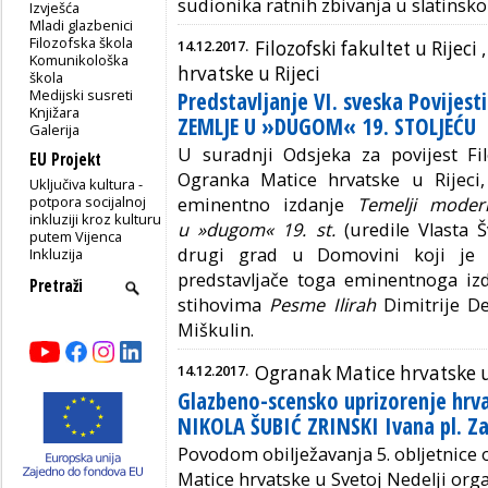
sudionika ratnih zbivanja u slatinsk
Izvješća
Mladi glazbenici
Filozofska škola
14.12.2017.
Filozofski fakultet u Rijeci 
Komunikološka
hrvatske u Rijeci
škola
Medijski susreti
Predstavljanje VI. sveska Povijest
Knjižara
ZEMLJE U »DUGOM« 19. STOLJEĆU
Galerija
U suradnji Odsjeka za povijest Fil
EU Projekt
Ogranka Matice hrvatske u Rijeci,
Uključiva kultura -
potpora socijalnoj
eminentno izdanje
Temelji moder
inkluziji kroz kulturu
u »dugom« 19. st.
(uredile Vlasta Š
putem Vijenca
drugi grad u Domovini koji je i
Inkluzija
predstavljače toga eminentnoga izd
stihovima
Pesme Ilirah
Dimitrije De
Miškulin.
14.12.2017.
Ogranak Matice hrvatske u
Glazbeno-scensko uprizorenje hrvat
NIKOLA ŠUBIĆ ZRINSKI Ivana pl. Za
Povodom obilježavanja 5. obljetnice 
Matice hrvatske u Svetoj Nedelji org