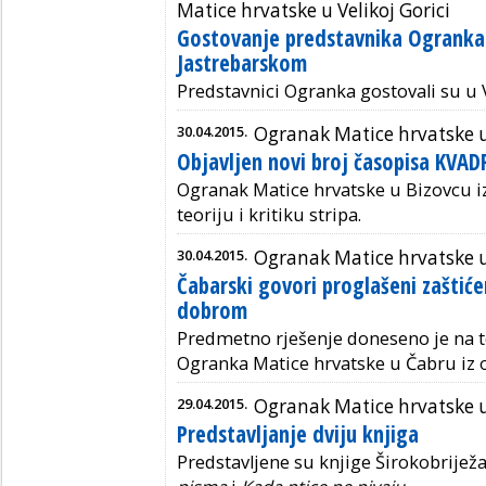
Matice hrvatske u Velikoj Gorici
Gostovanje predstavnika Ogranka
Jastrebarskom
Predstavnici Ogranka gostovali su u V
30.04.2015.
Ogranak Matice hrvatske 
Objavljen novi broj časopisa KVAD
Ogranak Matice hrvatske u Bizovcu iz
teoriju i kritiku stripa.
30.04.2015.
Ogranak Matice hrvatske 
Čabarski govori proglašeni zaštić
dobrom
Predmetno rješenje doneseno je na 
Ogranka Matice hrvatske u Čabru iz 
29.04.2015.
Ogranak Matice hrvatske 
Predstavljanje dviju knjiga
Predstavljene su knjige Širokobrijež