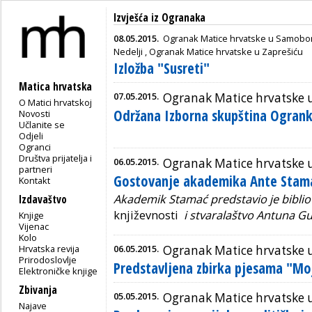
Izvješća iz Ogranaka
08.05.2015.
Ogranak Matice hrvatske u Samobo
Nedelji
,
Ogranak Matice hrvatske u Zaprešiću
Izložba "Susreti"
Matica hrvatska
07.05.2015.
Ogranak Matice hrvatske 
O Matici hrvatskoj
Održana Izborna skupština Ogran
Novosti
Učlanite se
Odjeli
Ogranci
Društva prijatelja i
06.05.2015.
Ogranak Matice hrvatske 
partneri
Gostovanje akademika Ante Stam
Kontakt
Akademik Stamać predstavio je bibli
Izdavaštvo
književnosti
i
stvaralaštvo Antuna Gu
Knjige
Vijenac
Kolo
Hrvatska revija
06.05.2015.
Ogranak Matice hrvatske 
Prirodoslovlje
Predstavljena zbirka pjesama "Mo
Elektroničke knjige
Zbivanja
05.05.2015.
Ogranak Matice hrvatske 
Najave