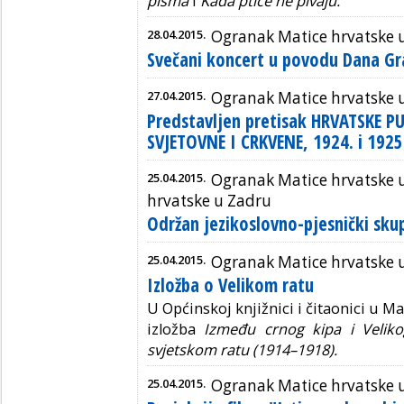
pisma
i
Kada ptice ne pivaju.
28.04.2015.
Ogranak Matice hrvatske 
Svečani koncert u povodu Dana G
27.04.2015.
Ogranak Matice hrvatske 
Predstavljen pretisak HRVATSKE P
SVJETOVNE I CRKVENE, 1924. i 1925
25.04.2015.
Ogranak Matice hrvatske 
hrvatske u Zadru
Održan jezikoslovno-pjesnički sku
25.04.2015.
Ogranak Matice hrvatske u 
Izložba o Velikom ratu
U Općinskoj knjižnici i čitaonici u Mar
izložba
Između crnog kipa i Veliko
svjetskom ratu (1914–1918).
25.04.2015.
Ogranak Matice hrvatske 