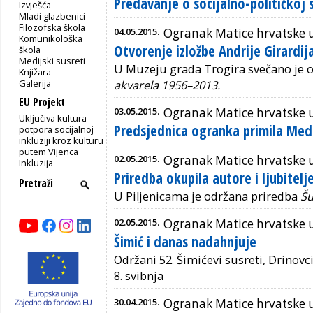
Predavanje o socijalno-političkoj s
Izvješća
Mladi glazbenici
Filozofska škola
04.05.2015.
Ogranak Matice hrvatske 
Komunikološka
Otvorenje izložbe Andrije Girardij
škola
Medijski susreti
U Muzeju grada Trogira svečano je o
Knjižara
Galerija
akvarela 1956–2013.
EU Projekt
03.05.2015.
Ogranak Matice hrvatske 
Uključiva kultura -
Predsjednica ogranka primila Med
potpora socijalnoj
inkluziji kroz kulturu
putem Vijenca
02.05.2015.
Ogranak Matice hrvatske 
Inkluzija
Priredba okupila autore i ljubitelje
U Piljenicama je održana priredba
Šu
02.05.2015.
Ogranak Matice hrvatske
Šimić i danas nadahnjuje
Održani 52. Šimićevi susreti, Drinovci
8. svibnja
30.04.2015.
Ogranak Matice hrvatske 