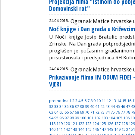
Projekcija filma "Istinom do pob
Domovinski rat"
24.04.2015.
Ogranak Matice hrvatske 
Noć knjige i Dan grada u Križevci
U Noći knjige Josip Bratulić preds
Zrinske. Na Dan grada potpredsjedni
proglašen je počasnim građaninom g
prisustvovala i predsjednica RH Kolin
24.04.2015.
Ogranak Matice hrvatske 
Prikazivanje filma IN ODUM FIDEI
VJERI
prethodna
1
2
3
4
5
6
7
8
9
10
11
12
13
14
15
16
1
32
33
34
35
36
37
38
39
40
41
42
43
44
45
46
47
4
63
64
65
66
67
68
69
70
71
72
73
74
75
76
77
78
7
94
95
96
97
98
99
100
101
102
103
104
105
106
10
118
119
120
121
122
123
124
125
126
127
128
129
140
141
142
143
144
145
146
147
148
149
150
151
162
163
164
165
166
167
168
169
170
171
sljedeć