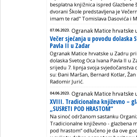
besplatna knjižnica ispred Glazbene š
dvorani Škole predstavljena je Večern
imam te rad" Tomislava Dasovića i M
07.06.2023.
Ogranak Matice hrvatske 
Večer sjećanja u povodu dolaska 
Pavla II u Zadar
Ogranak Matice hrvatske u Zadru pri
dolaska Svetog Oca Ivana Pavla II u Z
srijedu 7. lipnja svoja svjedočanstva
su: Đani Maršan, Bernard Kotlar, Žan
Radomir Jurić.
04.06.2023.
Ogranak Matice hrvatske u
XVIII. Tradicionalna književno – g
„SUSRETI POD HRASTOM“
Na sinoć održanom sastanku Organi
Tradicionalne književno - glazbena m
pod hrastom“ odlučeno je da ove go