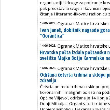
organizaciji Udruge za poticanje kre
pak predstavila svoje slikovnice i pj
čitanje i literarno-likovnu radionicu 
14.06.2023.
Ogranak Matice hrvatske 
Ivan Janeš, dobitnik nagrade gor
"Gorančica"
14.06.2023.
Ogranak Matice hrvatske 
Hrvatska pošta izdala poštansku 
svetištu Majke Božje Karmelske na
14.06.2023.
Ogranak Matice hrvatske 
Održana četvrta tribina u sklopu 
zdravlja
Četvrta po redu tribina u sklopu proj
koronarnih i malignih bolesti na pod
Općine Viljevo", održana je 14. lipnja
Donji Miholjac. Organizatori tribine
Donjem Miholjcu, Ljekarna Kovačević 