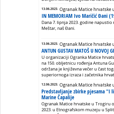
13.06.2023.
Ogranak Matice hrvatske 
IN MEMORIAM Ivo Maričić Đani (1
Dana 7. lipnja 2023. godine napustio 
Meštar, naš Đani.
13.06.2023.
Ogranak Matice hrvatske u
ANTUN GUSTAV MATOŠ U NOVOJ G
U organizaciji Ogranka Matice hrvat
na 150. obljetnicu rođenja Antuna Gus
održana je književna večer u čast toga
superiornoga izraza i začetnika hrv
12.06.2023.
Ogranak Matice hrvatske 
Predstavljanje zbirke pjesama "I li
Marine Čapalije
Ogranak Matice hrvatske u Trogiru or
2023. u Etnografskom muzeju u Split