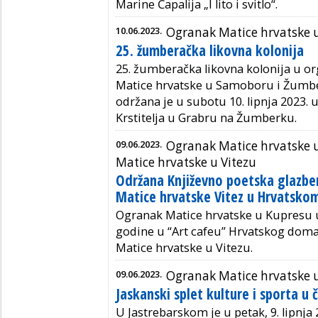
Marine Čapalija „I lito i svitlo“.
10.06.2023.
Ogranak Matice hrvatske
25. žumberačka likovna kolonija
25. žumberačka likovna kolonija u or
Matice hrvatske u Samoboru i Žumbe
održana je u subotu 10. lipnja 2023. 
Krstitelja u Grabru na Žumberku.
09.06.2023.
Ogranak Matice hrvatske 
Matice hrvatske u Vitezu
Održana Književno poetska glazbe
Matice hrvatske Vitez u Hrvatsk
Ogranak Matice hrvatske u Kupresu ug
godine u “Art cafeu” Hrvatskog doma 
Matice hrvatske u Vitezu.
09.06.2023.
Ogranak Matice hrvatske 
Jaskanski splet kulture i sporta u č
U Jastrebarskom je u petak, 9. lipnja