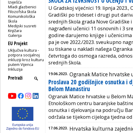
ŠKOLA ZA IZVRSNOST U UČENJU I 
Izvješća
Mladi glazbenici
U Gradskoj vijećnici 19. lipnja 2023.
Filozofska škola
Gradiški po trideset i drugi put dari
Komunikološka
škola
srednjih škola grada Nove Gradiške i 
Medijski susreti
nagrađeni učenici 11 osnovnih i 3 sre
Knjižara
godine darujemo knjige i učenicima 
Galerija
pa je ove 2022./2023. sveukupno nag
EU Projekt
su tiskane u nakladi našega Ogranka
Uključiva kultura -
potpora socijalnoj
četvrtoga do osmoga razreda, odnosn
inkluziji kroz kulturu
srednjih škola.
putem Vijenca
Inkluzija
19.06.2023.
Ogranak Matice hrvatske 
Proslava 20 godišnjice osnutka i 
Belom Manastiru
Ogranak Matice hrvatske u Belom Ma
Etnološkom centru baranjske baštine
osnutka i djelovanja na području Bar
održala se tijekom cijeloga tjedna od 
17.06.2023.
Hrvatska kulturna zajedn