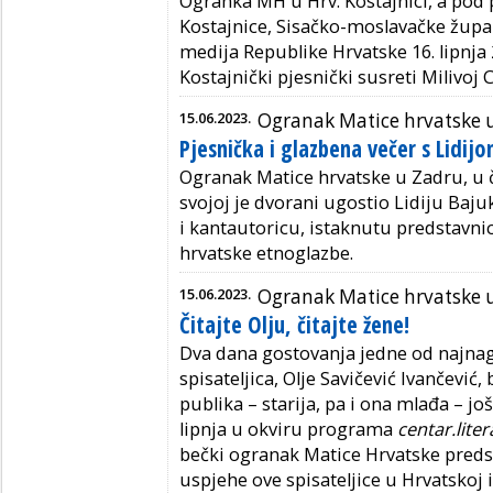
Ogranka MH u Hrv. Kostajnici, a pod
Kostajnice, Sisačko-moslavačke župani
medija Republike Hrvatske 16. lipnja 
Kostajnički pjesnički susreti Milivoj C
15.06.2023.
Ogranak Matice hrvatske 
Pjesnička i glazbena večer s Lidij
Ogranak Matice hrvatske u Zadru, u če
svojoj je dvorani ugostio Lidiju Baju
i kantautoricu, istaknutu predstavn
hrvatske etnoglazbe.
15.06.2023.
Ogranak Matice hrvatske 
Čitajte Olju, čitajte žene!
Dva dana gostovanja jedne od najnag
spisateljica, Olje Savičević Ivančević,
publika – starija, pa i ona mlađa – jo
lipnja u okviru programa
centar.lite
bečki ogranak Matice Hrvatske predst
uspjehe ove spisateljice u Hrvatskoj i