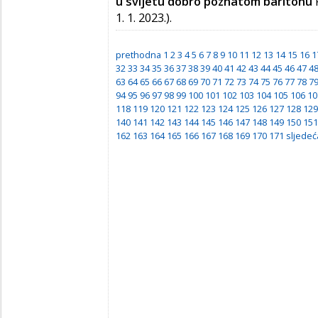
u svijetu dobro poznatom baritonu
1. 1. 2023.).
prethodna
1
2
3
4
5
6
7
8
9
10
11
12
13
14
15
16
1
32
33
34
35
36
37
38
39
40
41
42
43
44
45
46
47
4
63
64
65
66
67
68
69
70
71
72
73
74
75
76
77
78
7
94
95
96
97
98
99
100
101
102
103
104
105
106
10
118
119
120
121
122
123
124
125
126
127
128
129
140
141
142
143
144
145
146
147
148
149
150
151
162
163
164
165
166
167
168
169
170
171
sljedeć