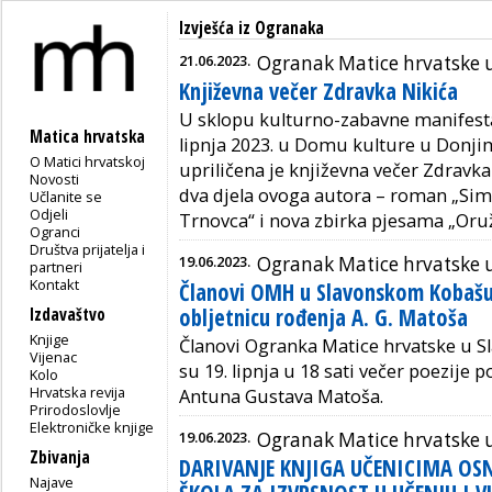
Izvješća iz Ogranaka
21.06.2023.
Ogranak Matice hrvatske u
Književna večer Zdravka Nikića
U sklopu kulturno-zabavne manifestac
Matica hrvatska
lipnja 2023. u Domu kulture u Donji
O Matici hrvatskoj
upriličena je književna večer Zdravka
Novosti
dva djela ovoga autora – roman „Sime
Učlanite se
Odjeli
Trnovca“ i nova zbirka pjesama „Oru
Ogranci
Društva prijatelja i
19.06.2023.
Ogranak Matice hrvatske
partneri
Kontakt
Članovi OMH u Slavonskom Kobašu o
obljetnicu rođenja A. G. Matoša
Izdavaštvo
Knjige
Članovi Ogranka Matice hrvatske u S
Vijenac
su 19. lipnja u 18 sati večer poezije
Kolo
Hrvatska revija
Antuna Gustava Matoša.
Prirodoslovlje
Elektroničke knjige
19.06.2023.
Ogranak Matice hrvatske u
Zbivanja
DARIVANJE KNJIGA UČENICIMA OSN
Najave