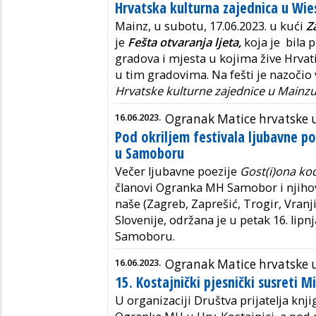
Hrvatska kulturna zajednica u Wi
Mainz, u subotu, 17.06.2023. u kući
Z
je
Fešta otvaranja ljeta,
koja je bila 
gradova i mjesta u kojima žive Hrvat
u tim gradovima. Na fešti je nazočio v
Hrvatske kulturne zajednice u Mainz
16.06.2023.
Ogranak Matice hrvatske
Pod okriljem festivala ljubavne po
u Samoboru
Večer ljubavne poezije
Gost(i)ona ko
članovi Ogranka MH Samobor i njihovi
naše (Zagreb, Zaprešić, Trogir, Vranji
Slovenije, održana je u petak 16. lipnj
Samoboru.
16.06.2023.
Ogranak Matice hrvatske u
15. Kostajnički pjesnički susreti Mi
U organizaciji Društva prijatelja knj