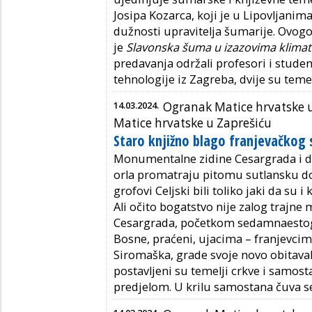
Josipa Kozarca, koji je u Lipovljani
dužnosti upravitelja šumarije. Ovogo
je
Slavonska šuma u izazovima klima
predavanja održali profesori i studen
tehnologije iz Zagreba, dvije su teme 
14.03.2024.
Ogranak Matice hrvatske 
Matice hrvatske u Zaprešiću
Staro knjižno blago franjevačkog
Monumentalne zidine Cesargrada i d
orla promatraju pitomu sutlansku dol
grofovi Celjski bili toliko jaki da su i
Ali očito bogatstvo nije zalog trajn
Cesargrada, početkom sedamnaestog 
Bosne, praćeni, ujacima – franjevci
Siromaška, grade svoje novo obitavali
postavljeni su temelji crkve i samost
predjelom. U krilu samostana čuva se