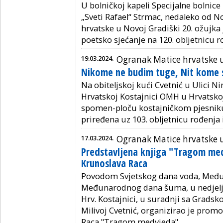
U bolničkoj kapeli Specijalne bolnice z
„Sveti Rafael“ Strmac, nedaleko od 
hrvatske u Novoj Gradiški 20. ožujka 
poetsko sjećanje na 120. obljetnicu r
19.03.2024.
Ogranak Matice hrvatske u
Nikome ne budim tuge, Nit kome 
Na obiteljskoj kući Cvetnić u Ulici N
Hrvatskoj Kostajnici OMH u Hrvatskoj 
spomen-ploču kostajničkom pjesniku 
priređena uz 103. obljetnicu rođenja i
17.03.2024.
Ogranak Matice hrvatske u
Predstavljena knjiga "Tragom me
Krunoslava Raca
Povodom Svjetskog dana voda, Među
Međunarodnog dana šuma, u nedjelj
Hrv. Kostajnici, u suradnji sa Grads
Milivoj Cvetnić, organizirao je prom
Raca "Tragom medvjeda".