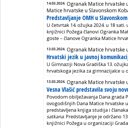
14.03.2024.
Ogranak Matice hrvatske 
Matice hrvatske u Slavonskom Kob
Predstavljanje OMH u Slavonskom
U četvrtak 14. ožujka 2024. u 18 sati
knjižnici Požega članovi Ogranka Mat
goste – članove Ogranka Matice hrv
13.03.2024.
Ogranak Matice hrvatske u
Hrvatski jezik u javnoj komunikaci
U Gimnaziji Nova Gradiška 13. ožujka
hrvatskoga jezika za gimnazijalce u 
13.03.2024.
Ogranak Matice hrvatske 
Vesna Vlašić predstavila svoju nov
Povodom obilježavanja Dana grada P
ovogodišnjih Dana Matice hrvatske u 
predstavljena knjiga studija i članak
satkana
. Predstavljanje je održano 1
knjižnici Požega u organizaciji Grad