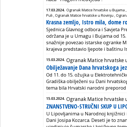
17.03.2024.
Ogranak Matice hrvatske u Bujama
Puli
,
Ogranak Matice hrvatske u Rovinju
,
Ogran
Krasna zemljo, Istro mila, dome 
Sjednica Glavnog odbora i Savjeta Pr
održana je u Umagu i Bujama od 15. d
snažnije povezao istarske ogranke MH
krajeva predstavio ljepote i baštinu I
15.03.2024.
Ogranak Matice hrvatske
Obilježavanje Dana hrvatskoga jez
Od 11. do 15. ožujka
u Elektrotehničk
Gradiška obilježeni su
Dani
hrvatskog
tema bila
Hrvatski narodni preporod i
15.03.2024.
Ogranak Matice hrvatske 
ZNANSTVENO-STRUČNI SKUP U LIP
U Lipovljanima u Narodnoj knjižnici i
Dani Josipa Kozarca. Deseti je to zna
ujedinjuje šumarske i književne tem