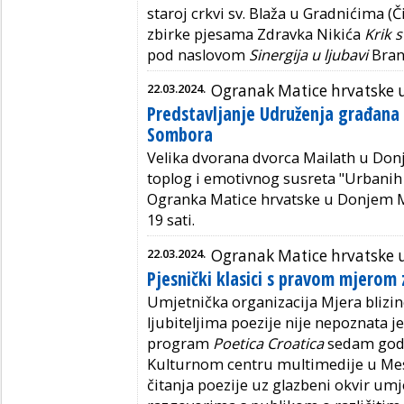
staroj crkvi sv. Blaža u Gradnićima (
zbirke pjesama Zdravka Nikića
Krik s
pod naslovom
Sinergija u ljubavi
Bran
22.03.2024.
Ogranak Matice hrvatske 
Predstavljanje Udruženja građana 
Sombora
Velika dvorana dvorca Mailath u Don
toplog i emotivnog susreta "Urbanih
Ogranka Matice hrvatske u Donjem M
19 sati.
22.03.2024.
Ogranak Matice hrvatske 
Pjesnički klasici s pravom mjerom
Umjetnička organizacija Mjera blizi
ljubiteljima poezije nije nepoznata je
program
Poetica Croatica
sedam godi
Kulturnom centru multimedije u Mesn
čitanja poezije uz glazbeni okvir umj