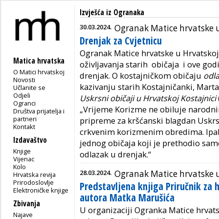
Izvješća iz Ogranaka
30.03.2024.
Ogranak Matice hrvatske u
Drenjak za Cvjetnicu
Ogranak Matice hrvatske u Hrvatskoj K
Matica hrvatska
oživljavanja starih običaja i ove god
O Matici hrvatskoj
drenjak. O kostajničkom običaju
odla
Novosti
kazivanju starih Kostajničanki, Mart
Učlanite se
Odjeli
Uskrsni običaji u Hrvatskoj Kostajnici
Ogranci
„Vrijeme Korizme ne obiluje narodnim
Društva prijatelja i
partneri
pripreme za kršćanski blagdan Uskrs
Kontakt
crkvenim korizmenim obredima. Ipak s
Izdavaštvo
jednog običaja koji je prethodio sam
Knjige
odlazak u drenjak.“
Vijenac
Kolo
28.03.2024.
Ogranak Matice hrvatske 
Hrvatska revija
Prirodoslovlje
Predstavljena knjiga Priručnik za 
Elektroničke knjige
autora Matka Marušića
Zbivanja
U organizaciji Ogranka Matice hrvats
Najave