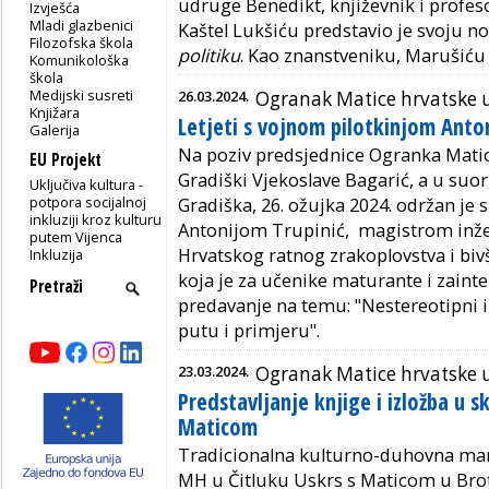
udruge Benedikt, književnik i profe
Izvješća
Mladi glazbenici
Kaštel Lukšiću predstavio je svoju n
Filozofska škola
politiku
. Kao znanstveniku, Marušiću je 
Komunikološka
škola
Medijski susreti
26.03.2024.
Ogranak Matice hrvatske u
Knjižara
Letjeti s vojnom pilotkinjom Anto
Galerija
Na poziv predsjednice Ogranka Mati
EU Projekt
Gradiški Vjekoslave Bagarić, a u suo
Uključiva kultura -
potpora socijalnoj
Gradiška, 26. ožujka 2024. održan je
inkluziji kroz kulturu
Antonijom Trupinić, magistrom inž
putem Vijenca
Hrvatskog ratnog zrakoplovstva i b
Inkluzija
koja je za učenike maturante i zaint
predavanje na temu: "Nestereotipni
putu i primjeru".
23.03.2024.
Ogranak Matice hrvatske u
Predstavljanje knjige i izložba u s
Maticom
Tradicionalna kulturno-duhovna man
MH u Čitluku Uskrs s Maticom u Brot