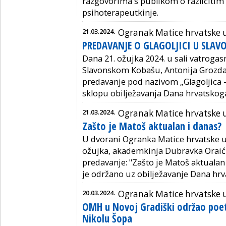
razgovorima s publikom o različitim
psihoterapeutkinje.
21.03.2024.
Ogranak Matice hrvatske
PREDAVANJE O GLAGOLJICI U SLA
Dana 21. ožujka 2024. u sali vatrog
Slavonskom Kobašu, Antonija Grozdan
predavanje pod nazivom „Glagoljica –
sklopu obilježavanja Dana hrvatskoga
21.03.2024.
Ogranak Matice hrvatske 
Zašto je Matoš aktualan i danas?
U dvorani Ogranka Matice hrvatske u 
ožujka, akademkinja Dubravka Oraić 
predavanje: "Zašto je Matoš aktualan
je održano uz obilježavanje Dana hrv
20.03.2024.
Ogranak Matice hrvatske u
OMH u Novoj Gradiški održao poet
Nikolu Šopa