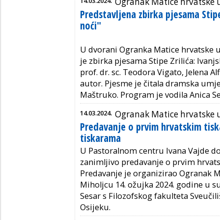
14.03.2024.
Ogranak Matice hrvatske 
Predstavljena zbirka pjesama Stipe
noći"
U dvorani Ogranka Matice hrvatske u
je zbirka pjesama Stipe Zrilića: Ivanjsk
prof. dr. sc. Teodora Vigato, Jelena Alf
autor. Pjesme je čitala dramska umje
Maštruko.
Program je vodila Anica Se
14.03.2024.
Ogranak Matice hrvatske 
Predavanje o prvim hrvatskim tis
tiskarama
U Pastoralnom centru Ivana Vajde d
zanimljivo predavanje o prvim hrvat
Predavanje je organizirao Ogranak 
Miholjcu 14. ožujka 2024. godine u 
Sesar s Filozofskog fakulteta Sveučil
Osijeku.