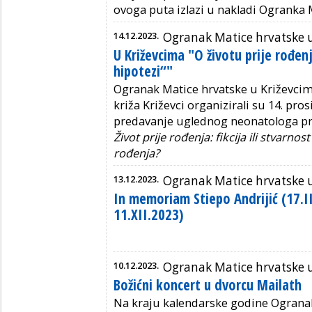
ovoga puta izlazi u nakladi Ogranka 
14.12.2023.
Ogranak Matice hrvatske 
U Križevcima "O životu prije rođen
hipotezi“"
Ogranak Matice hrvatske u Križevci
križa Križevci organizirali su 14. pr
predavanje uglednog neonatologa prof
Život prije rođenja: fikcija ili stvarnost
rođenja?
13.12.2023.
Ogranak Matice hrvatske 
In memoriam Stiepo Andrijić (17.I
11.XII.2023)
10.12.2023.
Ogranak Matice hrvatske 
Božićni koncert u dvorcu Mailath
Na kraju kalendarske godine Ograna