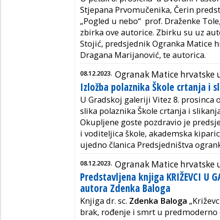
Stjepana Prvomučenika, Čerin predst
„Pogled u nebo“ prof. Draženke Tole, 
zbirka ove autorice. Zbirku su uz auto
Stojić, predsjednik Ogranka Matice h
Dragana Marijanović, te autorica.
08.12.2023.
Ogranak Matice hrvatske u
Izložba polaznika Škole crtanja i 
U Gradskoj galeriji Vitez 8. prosinca 
slika polaznika Škole crtanja i slikanj
Okupljene goste pozdravio je predsj
i voditeljica škole, akademska kiparica
ujedno članica Predsjedništva ogran
08.12.2023.
Ogranak Matice hrvatske 
Predstavljena knjiga KRIŽEVCI U
autora Zdenka Baloga
Knjiga dr. sc.
Zdenka Baloga
„Križevc
brak, rođenje i smrt u predmoderno d