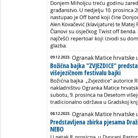
Donjem Miholjcu treću godinu zared
građanstvo. U nedjelju 10. prosinca 
nastupao je Off band koji čine Donjo
Alen Kovačević (klavijature) te Matej 
Članovi su osječkog Twist off benda.
najčešći repertoar koji izvodi su doma
glazba.
09.12.2023.
Ogranak Matice hrvatske u
Božićna bajka "ZVJEZDICE" predst
višejezičnom festivalu bajki
Božićna bajka „Zvjezdice“ autorice Ru
nakladništvu Ogranka Matice hrvatske
subotu, 9. prosinca na Desetom višeje
tradicionalno održava u Gradskoj kn
08.12.2023.
Ogranak Matice hrvatske u
Predstavljena zbirka pjesama Dra
NEBO
U petak 8. prosicna u Dvorani Pastor