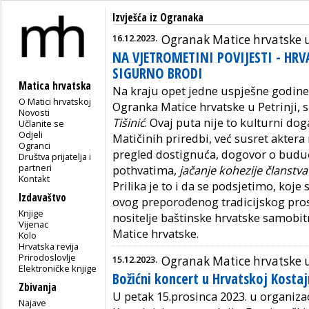
Izvješća iz Ogranaka
16.12.2023.
Ogranak Matice hrvatske u
NA VJETROMETINI POVIJESTI - HR
SIGURNO BRODI
Matica hrvatska
Na kraju opet jedne uspješne godine,
O Matici hrvatskoj
Ogranka Matice hrvatske u Petrinji,
Novosti
Tišinić
. Ovaj puta nije to kulturni do
Učlanite se
Odjeli
Matičinih priredbi, već susret aktera 
Ogranci
pregled dostignuća, dogovor o bud
Društva prijatelja i
partneri
pothvatima,
jačanje kohezije članstv
Kontakt
Prilika je to i da se podsjetimo, koje 
Izdavaštvo
ovog preporođenog tradicijskog pro
Knjige
nositelje baštinske hrvatske samobit
Vijenac
Matice hrvatske.
Kolo
Hrvatska revija
Prirodoslovlje
15.12.2023.
Ogranak Matice hrvatske u
Elektroničke knjige
Božićni koncert u Hrvatskoj Kostaj
Zbivanja
U petak 15.prosinca 2023. u organiza
Najave