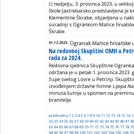
U nedjelju, 3. prosinca 2023, u velik
škole Jastrebarsko predstavljena je kn
Klementine Škrabe, objavljena u nakl
suradnji s Ogrankom Matice hrvatske
Škrabe.
01.12.2023.
Ogranak Matice hrvatske u
Na redovnoj Skupštini OMH u Petri
rada za 2024.
Redovna sjednica Skupštine Ogranka 
održana je u petak 1. prosinca 2023.
župe svetog Lovre u Petrinji. Skupšti
izvođenjem državne himne
Lijepa N
minuta šutnje u spomen na preminul
branitelje.
prethodna
1
2
3
4
5
6
7
8
9
10
11
12
13
14
15
16
1
32
33
34
35
36
37
38
39
40
41
42
43
44
45
46
47
4
63
64
65
66
67
68
69
70
71
72
73
74
75
76
77
78
7
94
95
96
97
98
99
100
101
102
103
104
105
106
10