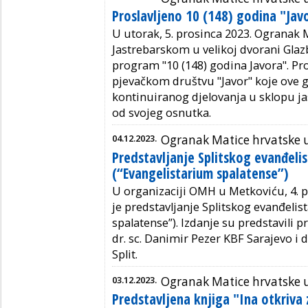
Proslavljeno 10 (148) godina "Jav
U utorak, 5. prosinca 2023. Ogranak 
Jastrebarskom u velikoj dvorani Glaz
program "10 (148) godina Javora". P
pjevačkom društvu "Javor" koje ove g
kontinuiranog djelovanja u sklopu ja
od svojeg osnutka.
04.12.2023.
Ogranak Matice hrvatske 
Predstavljanje Splitskog evanđeli
(“Evangelistarium spalatense”)
U organizaciji OMH u Metkoviću, 4. 
je predstavljanje Splitskog evanđelis
spalatense”). Izdanje su predstavili pro
dr. sc. Danimir Pezer KBF Sarajevo i 
Split.
03.12.2023.
Ogranak Matice hrvatske 
Predstavljena knjiga "Ina otkriva 