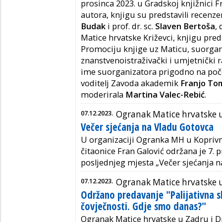
prosinca 2023. u Gradskoj knjižnici F
autora, knjigu su predstavili recenzent
Budak
i prof. dr. sc.
Slaven Bertoša
,
Matice hrvatske Križevci, knjigu preds
Promociju knjige uz Maticu, suorgani
znanstvenoistraživački i umjetnički 
ime suorganizatora prigodno na poče
voditelj Zavoda akademik
Franjo To
moderirala
Martina Valec-Rebić
.
07.12.2023.
Ogranak Matice hrvatske u
Večer sjećanja na Vladu Gotovca
U organizaciji Ogranka MH u Koprivnic
čitaonice Fran Galović održana je 7. 
posljednjeg mjesta „Večer sjećanja n
07.12.2023.
Ogranak Matice hrvatske 
Održano predavanje "Palijativna 
čovječnosti. Gdje smo danas?"
Ogranak Matice hrvatske u Zadru i 