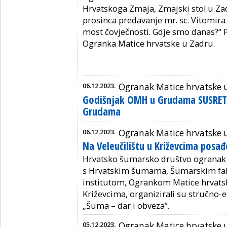
Hrvatskoga Zmaja, Zmajski stol u Zadr
prosinca predavanje mr. sc. Vitomira V
most čovječnosti. Gdje smo danas?“ 
Ogranka Matice hrvatske u Zadru.
06.12.2023.
Ogranak Matice hrvatske
Godišnjak OMH u Grudama SUSRETI
Grudama
06.12.2023.
Ogranak Matice hrvatske 
Na Veleučilištu u Križevcima posa
Hrvatsko šumarsko društvo ogranak 
s Hrvatskim šumama, Šumarskim fa
institutom, Ogrankom Matice hrvatsk
Križevcima, organizirali su stručno
„Šuma – dar i obveza”.
05.12.2023.
Ogranak Matice hrvatske 