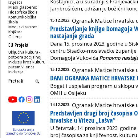
Kostajnici, a u suradnji s Franjeva
Izvješća
Mladi glazbenici
Jambrošićem, održan je božićni konc
Filozofska škola
Komunikološka
15.12.2023.
Ogranak Matice hrvatske u
škola
Medijski susreti
Predstavljanje knjige Domagoja 
Knjižara
nastajanje grada
Galerija
Dana 15. prosinca 2023. godine u Si
EU Projekt
centru Sisačko-moslavačke županije 
Uključiva kultura -
potpora socijalnoj
Domagoja Vukovića
Ponovno nastaja
inkluziji kroz kulturu
putem Vijenca
15.12.2023.
Ogranak Matice hrvatske 
Inkluzija
DANI OGRANKA MATICE HRVATSKE U
Bogat i uspješan program u sklopu v
OMH u Osijeku
14.12.2023.
Ogranak Matice hrvatske u
Predstavljen drugi broj časopisa 
hrvatske u Vitezu „Lašva“
U četvrtak, 14. prosinca 2023. godine
broj časopisa za književnost, kulturu 