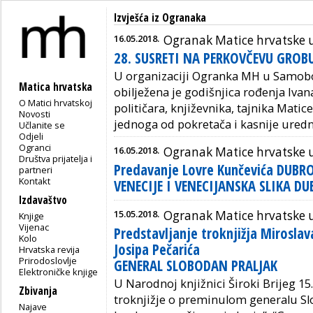
Izvješća iz Ogranaka
16.05.2018.
Ogranak Matice hrvatske
28. SUSRETI NA PERKOVČEVU GROB
U organizaciji Ogranka MH u Samobo
Matica hrvatska
obilježena je godišnjica rođenja Iva
O Matici hrvatskoj
političara, književnika, tajnika Matice
Novosti
jednoga od pokretača i kasnije uredni
Učlanite se
Odjeli
Ogranci
16.05.2018.
Ogranak Matice hrvatske 
Društva prijatelja i
Predavanje Lovre Kunčevića DUBR
partneri
Kontakt
VENECIJE I VENECIJANSKA SLIKA 
Izdavaštvo
15.05.2018.
Ogranak Matice hrvatske 
Knjige
Vijenac
Predstavljanje troknjižja Mirosla
Kolo
Josipa Pečarića
Hrvatska revija
Prirodoslovlje
GENERAL SLOBODAN PRALJAK
Elektroničke knjige
U Narodnoj knjižnici Široki Brijeg 15.
Zbivanja
troknjižje o preminulom generalu Slo
Najave