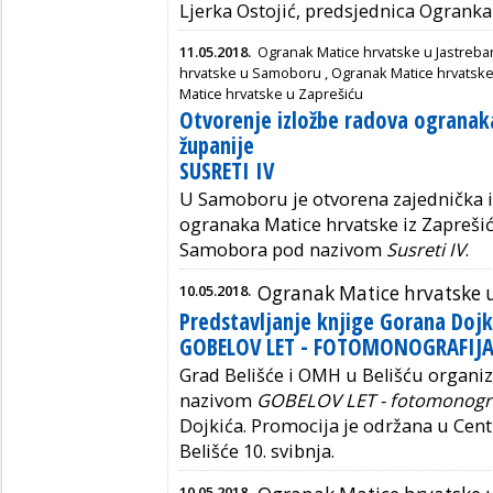
Ljerka Ostojić, predsjednica Ogrank
11.05.2018.
Ogranak Matice hrvatske u Jastreb
hrvatske u Samoboru
,
Ogranak Matice hrvatske 
Matice hrvatske u Zaprešiću
Otvorenje izložbe radova ogranak
županije
SUSRETI IV
U Samoboru je otvorena zajednička iz
ogranaka Matice hrvatske iz Zaprešića
Samobora pod nazivom
Susreti IV
.
10.05.2018.
Ogranak Matice hrvatske u
Predstavljanje knjige Gorana Dojk
GOBELOV LET - FOTOMONOGRAFIJA
Grad Belišće i OMH u Belišću organiz
nazivom
GOBELOV LET - fotomonograf
Dojkića.
Promocija je održana u Cen
Belišće 10. svibnja.
10.05.2018.