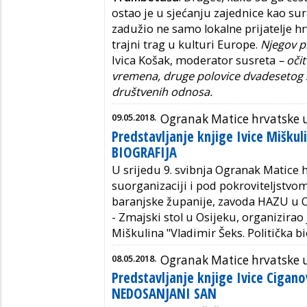
ostao je u sjećanju zajednice kao s
zadužio ne samo lokalne prijatelje h
trajni trag u kulturi Europe.
Njegov p
Ivica Košak, moderator susreta
– očit
vremena, druge polovice dvadesetog sto
društvenih odnosa.
09.05.2018.
Ogranak Matice hrvatske 
Predstavljanje knjige Ivice Miškul
BIOGRAFIJA
U srijedu 9. svibnja Ogranak Matice 
suorganizaciji i pod pokroviteljstvo
baranjske županije, zavoda HAZU u O
- Zmajski stol u Osijeku, organizirao
Miškulina "Vladimir Šeks. Politička bi
08.05.2018.
Ogranak Matice hrvatske 
Predstavljanje knjige Ivice Cigano
NEDOSANJANI SAN