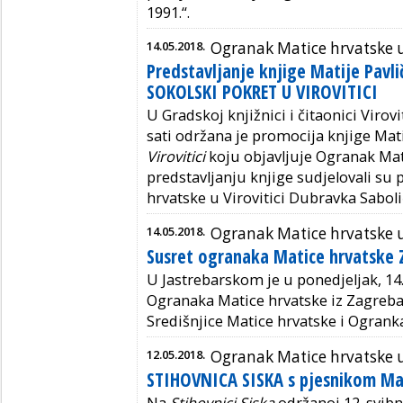
1991.“.
14.05.2018.
Ogranak Matice hrvatske u 
Predstavljanje knjige Matije Pavli
SOKOLSKI POKRET U VIROVITICI
U Gradskoj knjižnici i čitaonici Virovi
sati održana je promocija knjige Mat
Virovitici
koju objavljuje Ogranak Mati
predstavljanju knjige sudjelovali su
hrvatske u Virovitici Dubravka Saboli
14.05.2018.
Ogranak Matice hrvatske 
Susret ogranaka Matice hrvatske 
U Jastrebarskom je u ponedjeljak, 14
Ogranaka Matice hrvatske iz Zagrebač
Središnjice Matice hrvatske i Ogrank
12.05.2018.
Ogranak Matice hrvatske u
STIHOVNICA SISKA s pjesnikom M