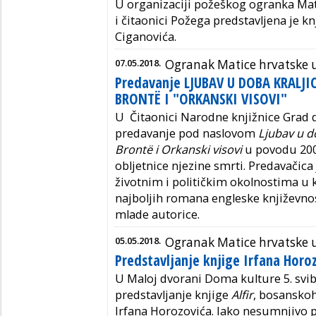
U organizaciji požeškog ogranka Mati
i čitaonici Požega predstavljena je k
Ciganovića.
07.05.2018.
Ogranak Matice hrvatske 
Predavanje LJUBAV U DOBA KRALJIC
BRONTË I "ORKANSKI VISOVI"
U Čitaonici Narodne knjižnice Grad d
predavanje pod naslovom
Ljubav u do
Brontë i Orkanski visovi
u povodu 200.
obljetnice njezine smrti. Predavačica
životnim i političkim okolnostima u 
najboljih romana engleske književno
mlade autorice.
05.05.2018.
Ogranak Matice hrvatske 
Predstavljanje knjige Irfana Horo
U Maloj dvorani Doma kulture 5. svi
predstavljanje knjige
Alfir
,
bosanskoh
Irfana Horozovića.
Iako nesumnjivo p