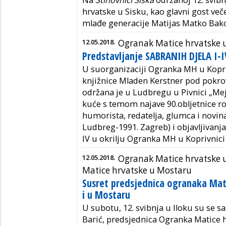
Na
Stihovnici Siska
održanoj 12. svib
hrvatske u Sisku, kao glavni gost več
mlađe generacije Matijas Matko Bak
12.05.2018.
Ogranak Matice hrvatske u
Predstavljanje SABRANIH DJELA I-
U suorganizaciji Ogranka MH u Kopri
knjižnice Mladen Kerstner pod pokr
održana je u Ludbregu u Pivnici „Mej
kuće s temom najave 90.obljetnice ro
humorista, redatelja, glumca i novin
Ludbreg-1991. Zagreb) i objavljivanja 
IV u okrilju Ogranka MH u Koprivnici 
12.05.2018.
Ogranak Matice hrvatske u
Matice hrvatske u Mostaru
Susret predsjednica ogranaka Mati
i u Mostaru
U subotu, 12. svibnja u Iloku su se sa
Barić, predsjednica Ogranka Matice hrv