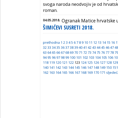
svoga
naroda neodvojiv je od hrvatsk
roman.
04.05.2018.
Ogranak Matice hrvatske
ŠIMIĆEVI SUSRETI 2018.
prethodna
1
2
3
4
5
6
7
8
9
10
11
12
13
14
15
16
1
32
33
34
35
36
37
38
39
40
41
42
43
44
45
46
47
4
63
64
65
66
67
68
69
70
71
72
73
74
75
76
77
78
7
94
95
96
97
98
99
100
101
102
103
104
105
106
10
118
119
120
121
122
123
124
125
126
127
128
129
140
141
142
143
144
145
146
147
148
149
150
151
162
163
164
165
166
167
168
169
170
171
sljedeć