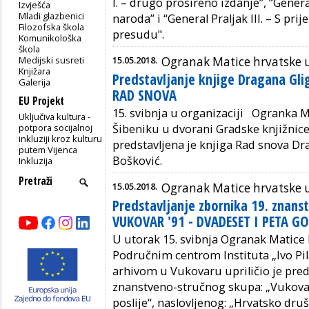
I. – drugo prošireno izdanje”, “Genera
Izvješća
Mladi glazbenici
naroda” i “General Praljak III. – S p
Filozofska škola
presudu".
Komunikološka
škola
Medijski susreti
15.05.2018.
Ogranak Matice hrvatske 
Knjižara
Predstavljanje knjige Dragana Gli
Galerija
RAD SNOVA
EU Projekt
15. svibnja u organizaciji Ogranka M
Uključiva kultura -
potpora socijalnoj
Šibeniku u dvorani Gradske knjižnice 
inkluziji kroz kulturu
predstavljena je knjiga Rad snova Dr
putem Vijenca
Bošković.
Inkluzija
15.05.2018.
Ogranak Matice hrvatske 
Predstavljanje zbornika 19. znan
VUKOVAR '91 - DVADESET I PETA G
U utorak 15. svibnja Ogranak Matice
Područnim centrom Instituta „Ivo Pi
arhivom u Vukovaru upriličio je pred
znanstveno-stručnog skupa: „Vukovar 
poslije“, naslovljenog: „Hrvatsko dr