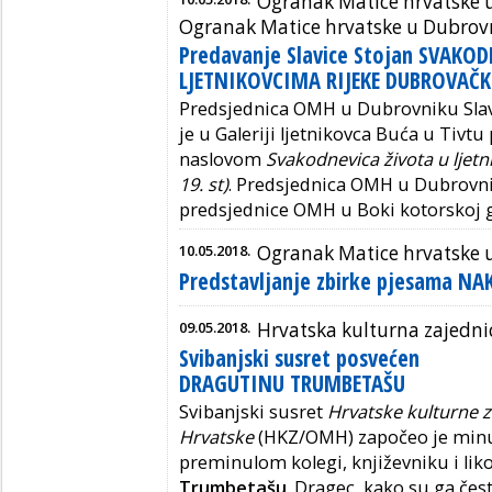
Ogranak Matice hrvatske u
Ogranak Matice hrvatske u Dubrov
Predavanje Slavice Stojan SVAKO
LJETNIKOVCIMA RIJEKE DUBROVAČKE 
Predsjednica OMH u Dubrovniku Slavi
je u Galeriji ljetnikovca Buća u Tivt
naslovom
Svakodnevica života u ljet
19. st)
. Predsjednica OMH u Dubrovnik
predsjednice OMH u Boki kotorskoj g
10.05.2018.
Ogranak Matice hrvatske 
Predstavljanje zbirke pjesama NA
09.05.2018.
Hrvatska kulturna zajedn
Svibanjski susret posvećen
DRAGUTINU TRUMBETAŠU
Svibanjski susret
Hrvatske kulturne 
Hrvatske
(HKZ/OMH) započeo je minu
preminulom kolegi, književniku i l
Trumbetašu
. Dragec, kako su ga često