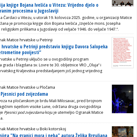
ja knjige Bojana Ivešića u Vitezu: Vrijedno djelo o
iranim procesima u Jugoslaviji
a Čardaci u Vitezu, u utorak 19. kolovoza 2025. godine, u organizaciji Matice
ržana je promocija knjige don Bojana Ivešića „Izvješće mons. Josepha
 religijskim prilikama u Jugoslaviji od veljače 1946. do veljače 1947.“.
ak Matice hrvatske u Petrinji
hrvatske u Petrinji predstavio knjigu Davora Salopeka
etrometine povijesti“
vatske u Petrinji uključio se u ovogodišnji program
 grada i blagdana sv. Lovre te 30. obljetnice VRO „Oluja“ i
Hrvatskog Kraljevstva predstavljanjem još jednog vrijednog
nak Matice hrvatske u Pločama
e Pjesnici pod zvijezdama
ovoza na pločanskom je brdu Mali Milosavac, pred brojnom
agičnim svjetlom visoke Lune, održana druga ovogodišnja
je
Pjesnici pod zvijezdama
koju je utemeljio
Ogranak Matice
a.
ak Matice hrvatske u Boki kotorskoj
njiga "Na granici mora i neba" autora Željka Brguljana