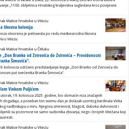
anje „1100. obljetnica Hrvatskog kraljevstva sagledana kroz povijesne
ak Matice hrvatske u Vitezu
 likovna kolonija
lovoza otvorena je petnaesta po redu međunarodna likovna
Via
u Vitezu.
ak Matice hrvatske u Čitluku
e „Don Branko od Zvirovića do Zvirovića – Providonosni
ranka Šimovića“.
9. kolovoza održano predstavljanje knjige „Don Branko od Zvirovića do
donosni put svećenika Branka Šimovića“.
ak Matice hrvatske u Vitezu
alom Vinkom Puljićem
 utorak, 19. kolovoza 2025. godine, bio domaćin niza značajnih
nih događaja, a poseban ton svemu dao je dolazak uzoritog kardinala Vinka
skog nadbiskupa u miru. Njegova smirenost, blagost, duboka duhovnost i
lijenili su pozornost ne samo sudionika zbivanja, nego i brojnih Vitežana koji
susresti.
ak Matice hrvatske u Vitezu