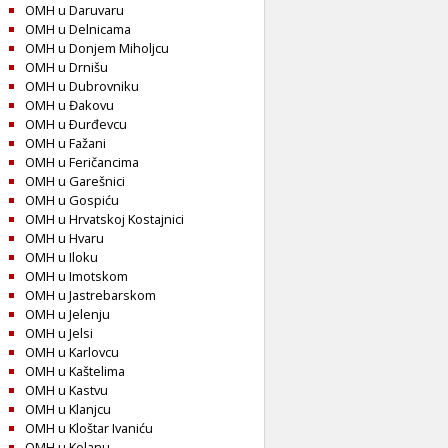
OMH u Daruvaru
OMH u Delnicama
OMH u Donjem Miholjcu
OMH u Drnišu
OMH u Dubrovniku
OMH u Đakovu
OMH u Ðurđevcu
OMH u Fažani
OMH u Feričancima
OMH u Garešnici
OMH u Gospiću
OMH u Hrvatskoj Kostajnici
OMH u Hvaru
OMH u Iloku
OMH u Imotskom
OMH u Jastrebarskom
OMH u Jelenju
OMH u Jelsi
OMH u Karlovcu
OMH u Kaštelima
OMH u Kastvu
OMH u Klanjcu
OMH u Kloštar Ivaniću
OMH u Kolanu