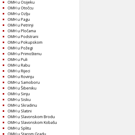
OMH u Osijeku
OMH u Otočcu
OMH u Ozlju
OMH u Pagu
OMH u Petrinji
OMH u Pločama
OMH u Podstrani
OMH u Pokupskom
OMH u Požegi
OMH u Primoštenu
OMH u Puli
OMH u Rabu
OMH u Rijeci
OMH u Rovinju
OMH u Samoboru
OMH u Šibeniku
OMH u Sinju
OMH u Sisku
OMH u Skradinu
OMH u Slatini
OMH u Slavonskom Brodu
OMH u Slavonskom Kobašu
OMH u Splitu
OMH u Starom Gradu