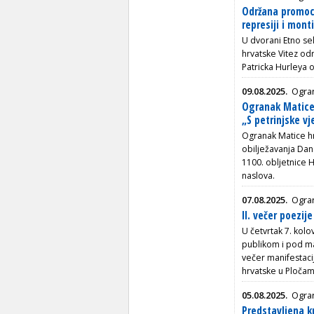
Održana promoci
represiji i mont
U dvorani Etno sel
hrvatske Vitez od
Patricka Hurleya o
09.08.2025.
Ogran
Ogranak Matice 
„S petrinjske vj
Ogranak Matice hr
obilježavanja Dana
1100. obljetnice 
naslova.
07.08.2025.
Ogra
II. večer poezij
U četvrtak 7. kol
publikom i pod m
večer manifestaci
hrvatske u Pločam
05.08.2025.
Ogran
Predstavljena k