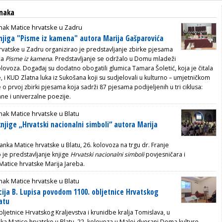
anaka
nak Matice hrvatske u Zadru
njiga "Pisme iz kamena" autora Marija Gašparovića
vatske u Zadru organizirao je predstavljanje zbirke pjesama
ća
Pisme iz kamena
. Predstavljanje se održalo u Domu mladeži
olovoza. Događaj su dodatno obogatili glumica Tamara Šoletić, koja je čitala
i KUD Zlatna luka iz Sukošana koji su sudjelovali u kulturno – umjetničkom
 o prvoj zbirki pjesama koja sadrži 87 pjesama podijeljenih u tri ciklusa:
ne i univerzalne poezije.
ak Matice hrvatske u Blatu
knjige „Hrvatski nacionalni simboli“ autora Marija
anka Matice hrvatske u Blatu, 26. kolovoza na trgu dr. Franje
je predstavljanje knjige
Hrvatski nacionalni simboli
povjesničara i
atice hrvatske Marija Jareba.
ak Matice hrvatske u Blatu
cija B. Lupisa povodom 1100. obljetnice Hrvatskog
atu
jetnice Hrvatskog Kraljevstva i krunidbe kralja Tomislava, u
nka Matice hrvatske u Blatu, 22. kolovoza u Maloj dvorani Doma kulture