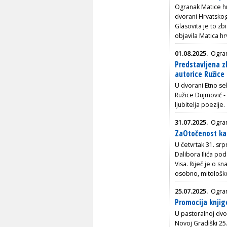
Ogranak Matice hr
dvorani Hrvatskog 
Glasovita je to zb
objavila Matica hr
01.08.2025.
Ogran
Predstavljena z
autorice Ružice 
U dvorani Etno se
Ružice Dujmović -
ljubitelja poezije.
31.07.2025.
Ogran
ZaOtočenost ka
U četvrtak 31. srp
Dalibora Ilića p
Visa. Riječ je o s
osobno, mitološko 
25.07.2025.
Ogran
Promocija knjig
U pastoralnoj dvo
Novoj Gradiški 25