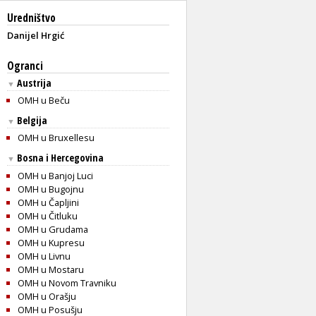
Uredništvo
Danijel Hrgić
Ogranci
Austrija
▼
OMH u Beču
Belgija
▼
OMH u Bruxellesu
Bosna i Hercegovina
▼
OMH u Banjoj Luci
OMH u Bugojnu
OMH u Čapljini
OMH u Čitluku
OMH u Grudama
OMH u Kupresu
OMH u Livnu
OMH u Mostaru
OMH u Novom Travniku
OMH u Orašju
OMH u Posušju