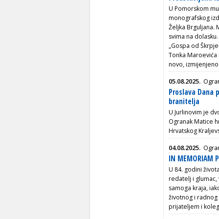
U Pomorskom muze
monografskog iz
Željka Brguljana.
svima na dolasku. 
„Gospa od Škrpjel
Tonka Maroevića i
novo, izmijenjeno
05.08.2025.
Ogra
Proslava Dana p
branitelja
U Jurlinovim je dv
Ogranak Matice hr
Hrvatskog Kraljevs
04.08.2025.
Ogran
IN MEMORIAM Pe
U 84. godini živo
redatelj i glumac,
samoga kraja, iak
životnog i radnog
prijateljem i ko