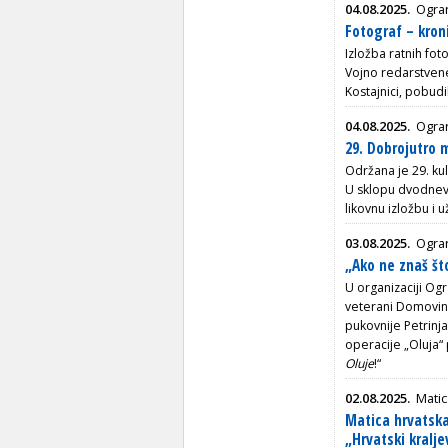
04.08.2025.
Ogran
Fotograf – kron
Izložba ratnih fot
Vojno redarstven
Kostajnici, pobudil
04.08.2025.
Ogran
29. Dobrojutro 
Održana je 29. ku
U sklopu dvodnevn
likovnu izložbu i 
03.08.2025.
Ogran
„Ako ne znaš što
U organizaciji Ogr
veterani Domovins
pukovnije Petrinja
operacije „Oluja“ 
Oluje
!“
02.08.2025.
Matic
Matica hrvatska
„Hrvatski kralje