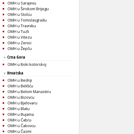
OMH u Sarajevu
OMH u Širokom Brijegu
OMH u Stolcu
OMH u Tomislavgradu
OMH u Travniku
OMH u Tuzli
OMH u Vitezu
OMH u Zenici
OMH u Žepču
Crna Gora
▼
OMH u Boki kotorskoj
Hrvatska
▼
OMH u Bednji
OMH u Belišću
OMH u Belom Manastiru
OMH u Bizovcu
OMH u Bjelovaru
OMH u Blatu
OMH u Bujama
OMH u Čabru
OMH u Čakovcu
OMH u Čazmi