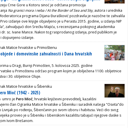
ju Crne Gore u Kotoru sinoć je održana promocija
danja
Na granici mora i neba / At the Border of Sea and Sky
, autora i urednika
 Moderatorica programa Dijana Đurašković pozdravila je nazočne te zahvalila
Prvo izdanje ove knjige objavljeno je u Perastu 2015. godine, u izdanju NIP
a“, zahvaljujući don Srećku Majiću, s recenzijama pokojnog akademika
 dr. sc. Ivane Mance. Nakon tog rasprodanog izdanja, pred publikom je
 i dopunjeno izdanje.
nak Matice hrvatske u Primoštenu
objede i domovinske zahvalnosti i Dana hrvatskih
orima u Dragi, Burnji Primošten, 5. kolovoza 2025. godine
vatske u Primoštenu održao program kojim je obilježena 1100. obljetnice
tva i 30. obljetnice Oluje.
ak Matice hrvatske u Šibeniku
ro Mioč (1942 - 2025)
ta umro je
Pero Mioč
, hrvatski književni prevoditelj, kazališni
 vjerni član Ogranka Matice hrvatske u Šibeniku i suradnik našega "Osvita"do
o Livnjak po rođenju, Šibenčanin po svom izboru i habitusu. Veći dio svog
 vijeka proveo je u Šibeniku i šibenskom kazalištu tabajući njegove daske s
legom Ivom Brešanom.