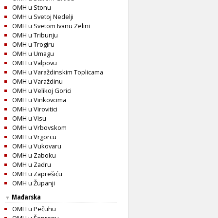
OMH u Stonu
OMH u Svetoj Nedelji
OMH u Svetom Ivanu Zelini
OMH u Tribunju
OMH u Trogiru
OMH u Umagu
OMH u Valpovu
OMH u Varaždinskim Toplicama
OMH u Varaždinu
OMH u Velikoj Gorici
OMH u Vinkovcima
OMH u Virovitici
OMH u Visu
OMH u Vrbovskom
OMH u Vrgorcu
OMH u Vukovaru
OMH u Zaboku
OMH u Zadru
OMH u Zaprešiću
OMH u Županji
Mađarska
▼
OMH u Pečuhu