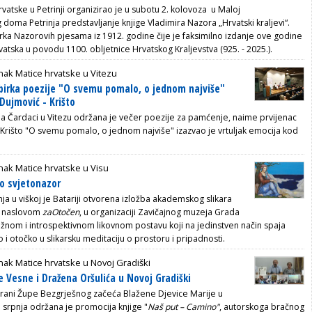
vatske u Petrinji organizirao je u subotu 2. kolovoza u Maloj
doma Petrinja predstavljanje knjige Vladimira Nazora „Hrvatski kraljevi“.
irka Nazorovih pjesama iz 1912. godine čije je faksimilno izdanje ove godine
vatska u povodu 1100. obljetnice Hrvatskog Kraljevstva (925. - 2025.).
ak Matice hrvatske u Vitezu
birka poezije "O svemu pomalo, o jednom najviše"
Dujmović - Krišto
la Čardaci u Vitezu održana je večer poezije za pamćenje, naime prvijenac
 Krišto "O svemu pomalo, o jednom najviše" izazvao je vrtuljak emocija kod
ak Matice hrvatske u Visu
o svjetonazor
nja u viškoj je Batariji otvorena izložba akademskog slikara
od naslovom
zaOtočen
,
u organizaciji Zavičajnog muzeja Grada
nažnom i introspektivnom likovnom postavu koji na jedinstven način spaja
i otočko u slikarsku meditaciju o prostoru i pripadnosti.
ak Matice hrvatske u Novoj Gradiški
e Vesne i Dražena Oršulića u Novoj Gradiški
rani Župe Bezgrješnog začeća Blažene Djevice Marije u
. srpnja održana je promocija knjige "
Naš put – Camino"
, autorskoga bračnog