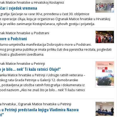
ak Matice hrvatske u Hrvatskoj Kostajnici
ičar i svjedok vremena
ografija
Sjećanje na rane 90-e
, priređena u čast 30. obljetnice
e operacije
Oluja,
koju je organizirao
Ogranak Matice hrvatske u Hrvatskoj
a je veliko zanimanje Kostajničanaca, njihovih gostiju i prijatelja.
ak Matice hrvatske u Podstrani
more u Podstrani
lturno-umjetnička manifestacija Dobrojutro more u Podstrani.
og programa publika je imala priliku čuti dva pjesnička recitala, pogledati
uživati u glazbenim izvedbama.
ak Matice hrvatske u Petrinji
 je bilo… nek’ Ti kažu ratnici Oluje!“
anka Matice hrvatske u Petrinji i Udruge ratnih veterana –
kog rata Grada Petrinje u Galeriji 12. domobranske
, postavljena je izložba ratnih fotografija i dokumenata iz
pod nazivom „Ako ne znaš što je bilo… nek’ Ti kažu ratnici
a hrvatska ,
Ogranak Matice hrvatske u Petrinji
 u Petrinji predstavila knjigu Vladimira Nazora
vi“