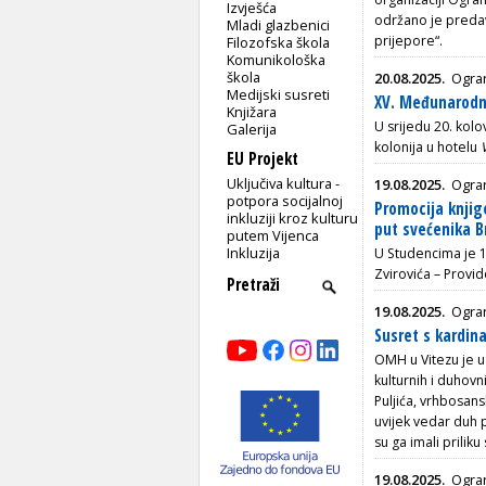
Izvješća
održano je predav
Mladi glazbenici
prijepore“.
Filozofska škola
Komunikološka
škola
20.08.2025.
Ogran
Medijski susreti
XV. Međunarodna
Knjižara
U srijedu 20. ko
Galerija
kolonija u hotelu
EU Projekt
Uključiva kultura -
19.08.2025.
Ogran
potpora socijalnoj
Promocija knjig
inkluziji kroz kulturu
put svećenika B
putem Vijenca
Inkluzija
U Studencima je 1
Zvirovića – Provi
19.08.2025.
Ogran
Susret s kardin
OMH u Vitezu je u
kulturnih i duhov
Puljića, vrhbosan
uvijek vedar duh p
su ga imali priliku 
19.08.2025.
Ogran