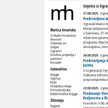
Izvješća iz Ogr
27.08.2025.
Ogra
Predstavljena k
Ogranak Matice hr
Marija Gašparovi
Matica hrvatska
u Sukošanu, 27. k
O Matici hrvatskoj
odabrane pjesme, 
Novosti
programu. Riječ je
Učlanite se
Odjeli
domoljubne, intim
Ogranci
Društva prijatelja i
26.08.2025.
Ogran
partneri
Predstavljanja 
Kontakt
Jareba
Izdavaštvo
U organizaciji Ogr
Knjige
Tuđmana održano 
Vijenac
potpredsjednika M
Kolo
Hrvatska revija
22.08.2025.
Ogran
Prirodoslovlje
Predavanje Vini
Elektroničke knjige
Kraljevstva u Bl
Zbivanja
Povodom 1100. obl
Najave
organizaciji Ogra