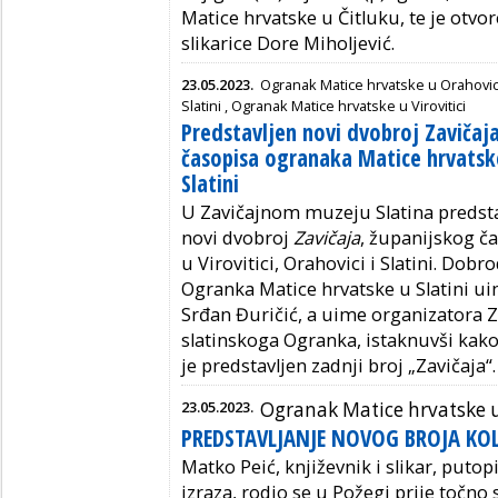
Matice hrvatske u Čitluku, te je otvo
slikarice Dore Miholjević.
23.05.2023.
Ogranak Matice hrvatske u Orahovic
Slatini
,
Ogranak Matice hrvatske u Virovitici
Predstavljen novi dvobroj Zavičaj
časopisa ogranaka Matice hrvatske 
Slatini
U Zavičajnom muzeju Slatina predstav
novi dvobroj
Zavičaja
, županijskog č
u Virovitici, Orahovici i Slatini. Dob
Ogranka Matice hrvatske u Slatini u
Srđan Đuričić, a uime organizatora Z
slatinskoga Ogranka, istaknuvši kako
je predstavljen zadnji broj „Zavičaja“.
23.05.2023.
Ogranak Matice hrvatske 
PREDSTAVLJANJE NOVOG BROJA KO
Matko Peić, književnik i slikar, putopi
izraza, rodio se u Požegi prije točno 