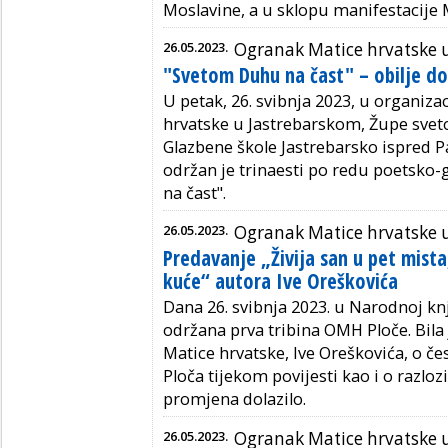
Moslavine, a u sklopu manifestacije M
26.05.2023.
Ogranak Matice hrvatske 
"Svetom Duhu na čast" – obilje do
U petak, 26. svibnja 2023, u organiza
hrvatske u Jastrebarskom, Župe sveto
Glazbene škole Jastrebarsko ispred 
održan je trinaesti po redu poetsk
na čast".
26.05.2023.
Ogranak Matice hrvatske 
Predavanje „Živija san u pet mista
kuće“ autora Ive Oreškovića
Dana 26. svibnja 2023. u Narodnoj knj
održana prva tribina OMH Ploče. Bila 
Matice hrvatske, Ive Oreškovića, o
Ploča tijekom povijesti kao i o razloz
promjena dolazilo.
26.05.2023.
Ogranak Matice hrvatske u