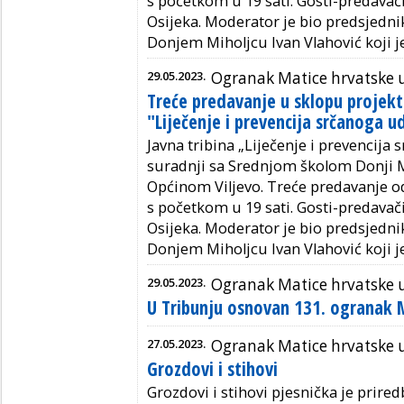
s početkom u 19 sati. Gosti-predavači
Osijeka. Moderator je bio predsjedn
Donjem Miholjcu Ivan Vlahović koji j
29.05.2023.
Ogranak Matice hrvatske 
Treće predavanje u sklopu projekt
"Liječenje i prevencija srčanoga u
Javna tribina „Liječenje i prevencija
suradnji sa Srednjom školom Donji M
Općinom Viljevo. Treće predavanje od
s početkom u 19 sati. Gosti-predavači
Osijeka. Moderator je bio predsjedn
Donjem Miholjcu Ivan Vlahović koji j
29.05.2023.
Ogranak Matice hrvatske 
U Tribunju osnovan 131. ogranak 
27.05.2023.
Ogranak Matice hrvatske u
Grozdovi i stihovi
Grozdovi i stihovi pjesnička je prire