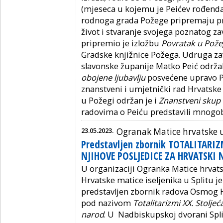
(mjeseca u kojemu je Peićev rođendan
rodnoga grada Požege pripremaju p
život i stvaranje svojega poznatog z
pripremio je izložbu
Povratak u Pož
Gradske knjižnice Požega. Udruga zav
slavonske županije Matko Peić održa
obojene ljubavlju
posvećene upravo Pe
znanstveni i umjetnički rad Hrvatske
u Požegi održan je i
Znanstveni skup
radovima o Peiću predstavili mnogob
23.05.2023.
Ogranak Matice hrvatske u
Predstavljen zbornik TOTALITARIZ
NJIHOVE POSLJEDICE ZA HRVATSKI
U organizaciji Ogranka Matice hrvats
Hrvatske matice iseljenika u Splitu je
predstavljen zbornik radova Osmog 
pod nazivom
Totalitarizmi XX. Stoljeć
narod
. U Nadbiskupskoj dvorani Spl