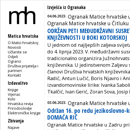
Izvješća iz Ogranaka
04.06.2023.
Ogranak Matice hrvatske u
Ogranak Matice hrvatske u Čitluku
ODRŽAN PETI MEĐUDRŽAVNI SUSRE
Matica hrvatska
KNJIŽEVNOSTI U BOKI KOTORSKOJ
O Matici hrvatskoj
U jednom od najljepših zaljeva svijeta
Novosti
do 4. lipnja 2023. V. međudržavni susr
Učlanite se
Odjeli
tradicionalno organizira Južnohrvats
Ogranci
književnika. U jedinstvenom Zaljevu 
Društva prijatelja i
partneri
članovi Društva hrvatskih književnika
Kontakt
Radić, Antun Lučić, Boris Njavro i An
Izdavaštvo
izvandomovinske lirike: Ivanka Sabol
Knjige
Tkalčić, Ivan Gerić, Zoran Sova, Josip
Vijenac
Kolo
03.06.2023.
Ogranak Matice hrvatske 
Hrvatska revija
Prirodoslovlje
Održan 16. po redu jezikoslovno-k
Elektroničke knjige
DOMAĆA RIČ
Zbivanja
Ogranak Matice hrvatske u Zadru prir
Najave