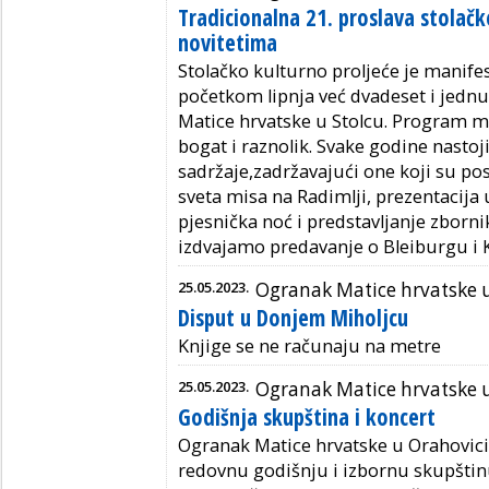
Tradicionalna 21. proslava stolačk
novitetima
Stolačko kulturno proljeće je manife
početkom lipnja već dvadeset i jedn
Matice hrvatske u Stolcu. Program ma
bogat i raznolik. Svake godine nastoj
sadržaje,zadržavajući one koji su pos
sveta misa na Radimlji, prezentacija
pjesnička noć i predstavljanje zborn
izdvajamo predavanje o Bleiburgu i K
25.05.2023.
Ogranak Matice hrvatske 
Disput u Donjem Miholjcu
Knjige se ne računaju na metre
25.05.2023.
Ogranak Matice hrvatske 
Godišnja skupština i koncert
Ogranak Matice hrvatske u Orahovici 
redovnu godišnju i izbornu skupštin