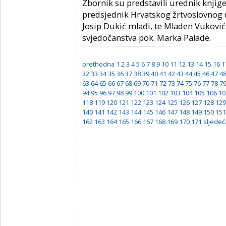
Zbornik su predstavili urednik knjige 
predsjednik Hrvatskog žrtvoslovnog d
Josip Dukić mlađi, te Mladen Vuković 
svjedočanstva pok. Marka Palade.
prethodna
1
2
3
4
5
6
7
8
9
10
11
12
13
14
15
16
1
32
33
34
35
36
37
38
39
40
41
42
43
44
45
46
47
4
63
64
65
66
67
68
69
70
71
72
73
74
75
76
77
78
7
94
95
96
97
98
99
100
101
102
103
104
105
106
10
118
119
120
121
122
123
124
125
126
127
128
129
140
141
142
143
144
145
146
147
148
149
150
151
162
163
164
165
166
167
168
169
170
171
sljedeć