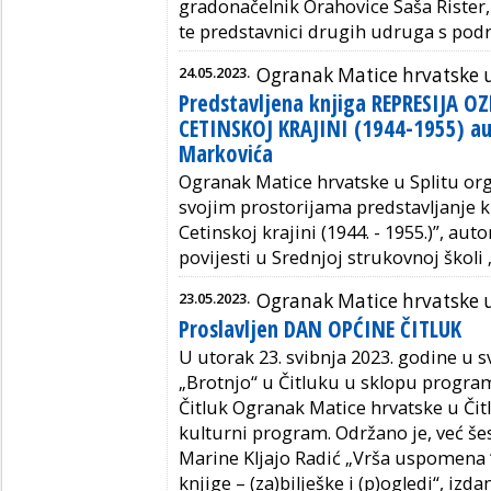
gradonačelnik Orahovice Saša Rister,
te predstavnici drugih udruga s podr
24.05.2023.
Ogranak Matice hrvatske u
Predstavljena knjiga REPRESIJA OZ
CETINSKOJ KRAJINI (1944-1955) au
Markovića
Ogranak Matice hrvatske u Splitu orga
svojim prostorijama predstavljanje 
Cetinskoj krajini (1944. - 1955.)”, au
povijesti u Srednjoj strukovnoj školi 
23.05.2023.
Ogranak Matice hrvatske u
Proslavljen DAN OPĆINE ČITLUK
U utorak 23. svibnja 2023. godine
u s
„Brotnjo“ u Čitluku u sklopu progra
Čitluk Ogranak Matice hrvatske u Čitl
kulturni program. Održano je, već še
Marine Kljajo Radić „Vrša uspomena “
knjige – (za)bilješke i (p)ogledi“, izd