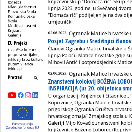
književni skup “Domaća rič”. Skup se 
Izvješća
Mladi glazbenici
lipnja 2023. godine, u Svečanoj dvor
Filozofska škola
“Domaća rič” podijeljen je na dva dije
Komunikološka
škola
umjetnički.
Medijski susreti
Knjižara
02.06.2023.
Ogranak Matice hrvatske 
Galerija
Posjet Zagrebu i Središnjici člano
EU Projekt
Članovi Ogranka Matice hrvatske u Ši
Uključiva kultura -
potpora socijalnoj
lipnja Palaču Matice hrvatske gdje su
inkluziji kroz kulturu
Mihovil Antić i potpredsjednik Matice
putem Vijenca
Inkluzija
02.06.2023.
Ogranak Matice hrvatske u
Znanstveni kolokvij BOŽENA LOBO
INSPIRACIJA (uz 20. obljetnicu smr
U organizaciji Knjižnice i čitaonice 
Koprivnice, Ogranka Matice hrvatske 
prigorskog Ogranka Društva hrvastki
hrvatskog zmaja“ Zmajskog stola u Kr
Galeriji Mijo Kovačić znanstveni kolo
književnice Božene Loborec (Koprivnic