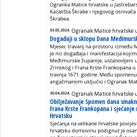
Ogranka Matice hrvatske u Jastrebars
Kazališta Škrabe i njegovog osnivača
Škrabea.
03.05.2024.
Ogranak Matice hrvatske 
Događaji u sklopu Dana Međimursk
Mjesec travanj na prostoru između M
je niz događaja i manifestacija kojim
Međimurske županije, ustanovljeni 
Zrinskog i Frana Krste Frankopana
travnja 1671. godine. Među spomenut
angažmanom uključio i Ogranak Mati
30.04.2024.
Ogranak Matice hrvatske 
Obilježavanje Spomen dana smaknu
Frana Krste Frankopana i sjećanje 
Hrvatsku
Sjećanja na velikane hrvatske povijesti
hrvatsku domovinu podignut je osam