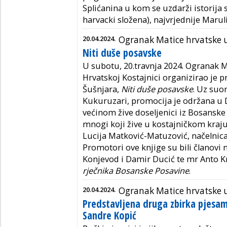
Splićanina u kom se uzdarži istorija 
harvacki složena), najvrjednije Marul
20.04.2024.
Ogranak Matice hrvatske u
Niti duše posavske
U subotu, 20.travnja 2024. Ogranak M
Hrvatskoj Kostajnici organizirao je p
Šušnjara,
Niti duše posavske
. Uz suo
Kukuruzari, promocija je održana u
većinom žive doseljenici iz Bosanske 
mnogi koji žive u kostajničkom kraju
Lucija Matković-Matuzović, načelnic
Promotori ove knjige su bili članovi
Konjevod i Damir Ducić te mr Anto K
rječnika Bosanske Posavine
.
20.04.2024.
Ogranak Matice hrvatske 
Predstavljena druga zbirka pjesam
Sandre Kopić