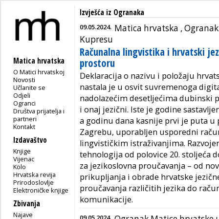
Izvješća iz Ogranaka
09.05.2024.
Matica hrvatska ,
Ogranak 
Kupresu
Računalna lingvistika i hrvatski je
Matica hrvatska
prostoru
O Matici hrvatskoj
Deklaracija o nazivu i položaju hrvat
Novosti
nastala je u osvit suvremenoga digit
Učlanite se
Odjeli
nadolazećim desetljećima dubinski pr
Ogranci
i onaj jezični. Iste je godine sastavlj
Društva prijatelja i
partneri
a godinu dana kasnije prvi je puta u p
Kontakt
Zagrebu, uporabljen usporedni račun
Izdavaštvo
lingvističkim istraživanjima. Razvojem
Knjige
tehnologija od polovice 20. stoljeća 
Vijenac
za jezikoslovna proučavanja – od no
Kolo
Hrvatska revija
prikupljanja i obrade hrvatske jezič
Prirodoslovlje
proučavanja različitih jezika do raču
Elektroničke knjige
komunikacije.
Zbivanja
Najave
09.05.2024.
Ogranak Matice hrvatske 