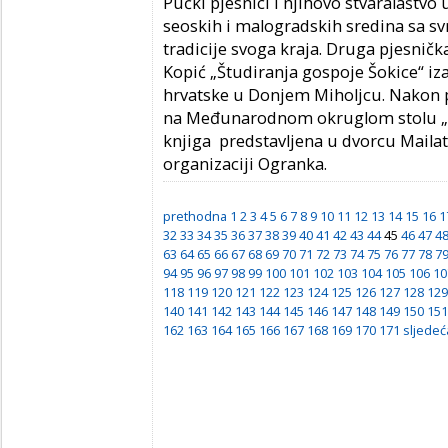
Pučki pjesnici i njihovo stvaralaštvo
seoskih i malogradskih sredina sa s
tradicije svoga kraja. Druga pjesničk
Kopić „Študiranja gospoje Šokice“ iz
hrvatske
u Donjem Miholjcu. Nakon 
na Međunarodnom okruglom stolu „O 
knjiga predstavljena u dvorcu Mailat
organizaciji Ogranka.
prethodna
1
2
3
4
5
6
7
8
9
10
11
12
13
14
15
16
1
32
33
34
35
36
37
38
39
40
41
42
43
44
45
46
47
4
63
64
65
66
67
68
69
70
71
72
73
74
75
76
77
78
7
94
95
96
97
98
99
100
101
102
103
104
105
106
10
118
119
120
121
122
123
124
125
126
127
128
129
140
141
142
143
144
145
146
147
148
149
150
151
162
163
164
165
166
167
168
169
170
171
sljedeć