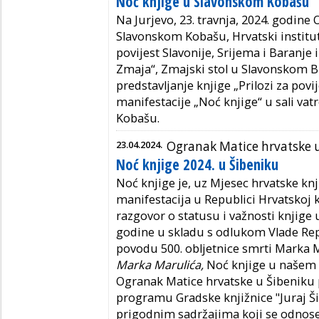
Noć knjige u Slavonskom Kobašu
Na Jurjevo, 23. travnja, 2024. godine
Slavonskom Kobašu, Hrvatski institut
povijest Slavonije, Srijema i Baranje
Zmaja“, Zmajski stol u Slavonskom B
predstavljanje knjige „Prilozi za pov
manifestacije „Noć knjige“ u sali v
Kobašu.
23.04.2024.
Ogranak Matice hrvatske 
Noć knjige 2024. u Šibeniku
Noć knjige je, uz Mjesec hrvatske knj
manifestacija u Republici Hrvatskoj k
razgovor o statusu i važnosti knjig
godine u skladu s odlukom Vlade Repu
povodu 500. obljetnice smrti Marka M
Marka Marulića,
Noć knjige u našem
Ogranak Matice hrvatske u Šibeniku 
programu Gradske knjižnice "Juraj Šiž
prigodnim sadržajima koji se odnose