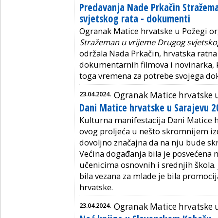
Predavanja Nade Prkačin Stražem
svjetskog rata - dokumenti
Ogranak Matice hrvatske u Požegi or
Stražeman u vrijeme Drugog svjetsko
održala Nada Prkačin, hrvatska ratna i
dokumentarnih filmova i novinarka, 
toga vremena za potrebe svojega dok
23.04.2024.
Ogranak Matice hrvatske 
Dani Matice hrvatske u Sarajevu 
Kulturna manifestacija Dani Matice h
ovog proljeća u nešto skromnijem izda
dovoljno značajna da na nju bude sk
Većina događanja bila je posvećena m
učenicima osnovnih i srednjih škola. 
bila vezana za mlade je bila promocij
hrvatske.
23.04.2024.
Ogranak Matice hrvatske