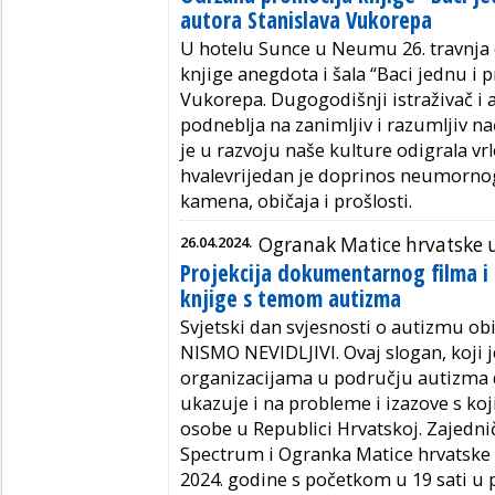
autora Stanislava Vukorepa
U hotelu Sunce u Neumu 26. travnja 
knjige anegdota i šala “Baci jednu i 
Vukorepa. Dugogodišnji istraživač i
podneblja na zanimljiv i razumljiv na
je u razvoju naše kulture odigrala vr
hvalevrijedan je doprinos neumorno
kamena, običaja i prošlosti.
26.04.2024.
Ogranak Matice hrvatske 
Projekcija dokumentarnog filma i 
knjige s temom autizma
Svjetski dan svjesnosti o autizmu obi
NISMO NEVIDLJIVI. Ovaj slogan, koji
organizacijama u području autizma d
ukazuje i na probleme i izazove s ko
osobe u Republici Hrvatskoj. Zajed
Spectrum i
Ogranka
Matice hrvatske
2024. godine s početkom u 19 sati u 