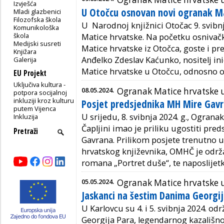
Izvješća
U Otočcu osnovan novi ogranak M
Mladi glazbenici
Filozofska škola
U Narodnoj knjižnici Otočac 9. svibn
Komunikološka
škola
Matice hrvatske. Na početku osnivač
Medijski susreti
Matice hrvatske iz Otočca, goste i p
Knjižara
Anđelko Zdeslav Kaćunko, nositelj in
Galerija
Matice hrvatske u Otočcu, odnosno o
EU Projekt
Uključiva kultura -
08.05.2024.
Ogranak Matice hrvatske u
potpora socijalnoj
inkluziji kroz kulturu
Posjet predsjednika MH Mire Gavra
putem Vijenca
U srijedu, 8. svibnja 2024. g., Ograna
Inkluzija
Čapljini imao je priliku ugostiti pre
Gavrana. Prilikom posjete trenutno u
hrvatskog književnika, OMHČ je održ
romana „Portret duše“, te naposlijetk
05.05.2024.
Ogranak Matice hrvatske 
Jaskanci na šestim Danima Georgij
U Karlovcu su 4. i 5. svibnja 2024. odr
Georgija Para, legendarnog kazališnog 