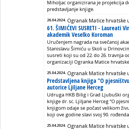
Miholjac organizirana je projekcija 
predstavljanje knjige.
26.04.2024.
Ogranak Matice hrvatske
61. ŠIMIĆEVI SUSRETI - Laureati Vin
akademik Veselko Koroman
Uručenjem nagrada na svečanoj akad
Stanislavu Šimiću u školi u Drinovci
susreti koji su od 22. do 26. travnja
organizaciji Ogranka Matice hrvatsk
25.04.2024.
Ogranak Matice hrvatske u
Predstavljena knjiga "O pjesništ
autorice Ljiljane Herceg
Udruga HKB Bilig i Grad Ljubuški org
knjige dr. sc. Ljiljane Herceg “O pj
knjigom odaje se počast velikom živ
koji ove godine slavi svoj 90. rođenda
25.04.2024.
Ogranak Matice hrvatske 