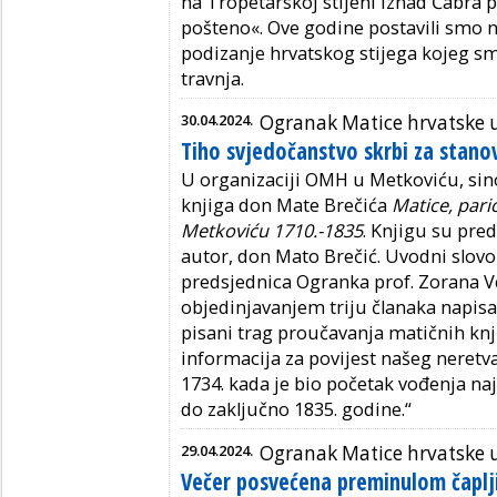
na Tropetarskoj stijeni iznad Čabra 
pošteno«. Ove godine postavili smo 
podizanje hrvatskog stijega kojeg sm
travnja.
30.04.2024.
Ogranak Matice hrvatske 
Tiho svjedočanstvo skrbi za stano
U organizaciji OMH u Metkoviću, sino
knjiga don Mate Brečića
Matice, paric
Metkoviću 1710.-1835
. Knjigu su pre
autor, don Mato Brečić. Uvodni slovo
predsjednica Ogranka prof. Zorana Vek
objedinjavanjem triju članaka napisan
pisani trag proučavanja matičnih knj
informacija za povijest našeg neret
1734. kada je bio početak vođenja naj
do zaključno 1835. godine.“
29.04.2024.
Ogranak Matice hrvatske u
Večer posvećena preminulom čaplj