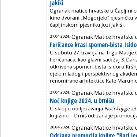
Jakiši
Ogranak matice hrvatske u Čapljini od
kino dvorani „Mogorjelo“ pjesničku
čapljinskom pjesniku Jozi Jakiši.
27.04.2024.
Ogranak Matice hrvatske 
Feričance krasi spomen-bista Isid
U subotu 27. travnja na Trgu Matije 
Feričanaca, kao glavni sadržaj 3. Dan
otkrivena spomen-bista Isidoru Kršn
djelo mladog i perspektivnog akade
renomirane arhitektice Kate Maruni
27.04.2024.
Ogranak Matice hrvatske 
Noć knjige 2024. u Drnišu
U sklopu obilježavanja
Noći knjige
23.
knjižnici - Drniš održana je promocij
26.04.2024.
Ogranak Matice hrvatske u
Održana promocija knjige “Baci je