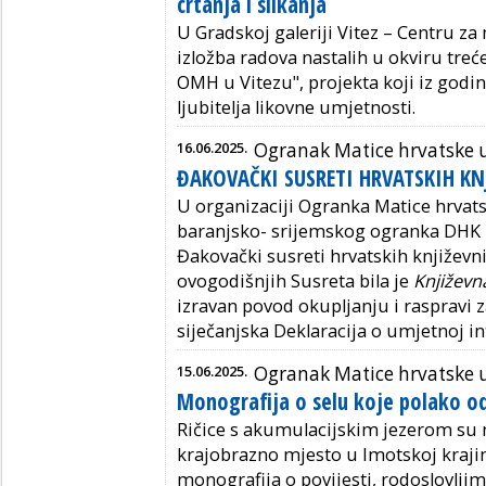
crtanja i slikanja
U Gradskoj galeriji Vitez – Centru za 
izložba radova nastalih u okviru treće
OMH u Vitezu", projekta koji iz godin
ljubitelja likovne umjetnosti.
16.06.2025.
Ogranak Matice hrvatske 
ĐAKOVAČKI SUSRETI HRVATSKIH KN
U organizaciji Ogranka Matice hrvat
baranjsko- srijemskog ogranka DHK 16.
Đakovački susreti hrvatskih književn
ovogodišnjih Susreta bila je
Književna
izravan povod okupljanju i raspravi z
siječanjska Deklaracija o umjetnoj in
15.06.2025.
Ogranak Matice hrvatske
Monografija o selu koje polako o
Ričice s akumulacijskim jezerom su m
krajobrazno mjesto u Imotskoj krajin
monografija o povijesti, rodoslovljim