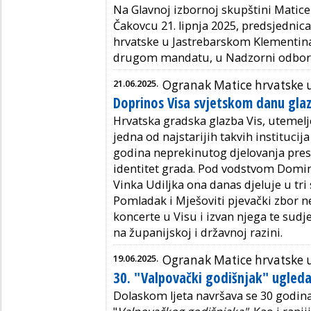
Na Glavnoj izbornoj skupštini Matice
Čakovcu 21. lipnja 2025, predsjednic
hrvatske u Jastrebarskom Klementina
drugom mandatu, u Nadzorni odbor 
21.06.2025.
Ogranak Matice hrvatske u
Doprinos Visa svjetskom danu gla
Hrvatska gradska glazba Vis, utemelj
jedna od najstarijih takvih institucija
godina neprekinutog djelovanja pres
identitet grada. Pod vodstvom Domini
Vinka Udiljka ona danas djeluje u tri 
Pomladak i Mješoviti pjevački zbor n
koncerte u Visu i izvan njega te sudj
na županijskoj i državnoj razini.
19.06.2025.
Ogranak Matice hrvatske 
30. "Valpovački godišnjak" ugleda
Dolaskom ljeta navršava se 30 godin