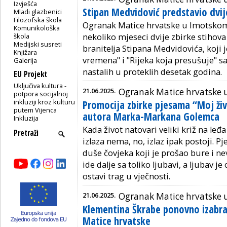
Izvješća
Stipan Medvidović predstavio dvij
Mladi glazbenici
Filozofska škola
Ogranak Matice hrvatske u Imotskom
Komunikološka
škola
nekoliko mjeseci dvije zbirke stihov
Medijski susreti
branitelja Stipana Medvidovića, koji
Knjižara
vremena" i "Rijeka koja presušuje" s
Galerija
nastalih u proteklih desetak godina.
EU Projekt
Uključiva kultura -
21.06.2025.
Ogranak Matice hrvatske 
potpora socijalnoj
inkluziji kroz kulturu
Promocija zbirke pjesama “Moj ži
putem Vijenca
autora Marka-Markana Golemca
Inkluzija
Kada život natovari veliki križ na leđ
izlaza nema, no, izlaz ipak postoji. P
duše čovjeka koji je prošao bure i nev
ide dalje sa toliko ljubavi, a ljubav j
ostavi trag u vječnosti.
21.06.2025.
Ogranak Matice hrvatske 
Klementina Škrabe ponovno izabr
Matice hrvatske