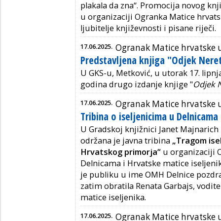
plakala da zna“. Promocija novog kn
u organizaciji Ogranka Matice hrvats
ljubitelje književnosti i pisane riječi.
17.06.2025.
Ogranak Matice hrvatske 
Predstavljena knjiga "Odjek Neret
U GKS-u, Metković,
u utorak 17. lipn
godina drugo izdanje knjige "
Odjek 
17.06.2025.
Ogranak Matice hrvatske 
Tribina o iseljenicima u Delnicama
U Gradskoj knjižnici Janet Majnarich 
održana je javna tribina
„Tragom isel
Hrvatskog primorja“
u organizaciji 
Delnicama i Hrvatske matice iseljeni
je publiku u ime OMH Delnice pozdra
zatim obratila Renata Garbajs, vodite
matice iseljenika.
17.06.2025.
Ogranak Matice hrvatske u