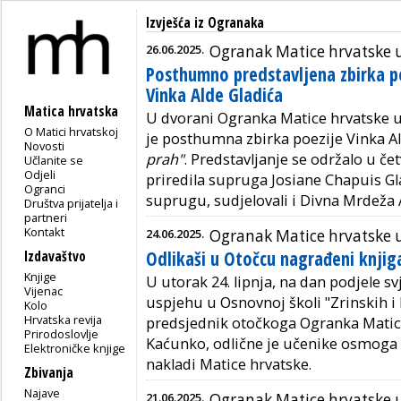
Izvješća iz Ogranaka
26.06.2025.
Ogranak Matice hrvatske 
Posthumno predstavljena zbirka p
Vinka Alde Gladića
Matica hrvatska
U dvorani Ogranka Matice hrvatske u
O Matici hrvatskoj
je posthumna zbirka poezije Vinka Al
Novosti
prah"
. Predstavljanje se održalo u četv
Učlanite se
Odjeli
priredila supruga Josiane Chapuis Gla
Ogranci
suprugu, sudjelovali i Divna Mrdeža A
Društva prijatelja i
partneri
Kontakt
24.06.2025.
Ogranak Matice hrvatske 
Odlikaši u Otočcu nagrađeni knji
Izdavaštvo
Knjige
U utorak 24. lipnja, na dan podjele 
Vijenac
uspjehu u Osnovnoj školi "Zrinskih i
Kolo
Hrvatska revija
predsjednik otočkoga Ogranka Matic
Prirodoslovlje
Kaćunko, odlične je učenike osmoga
Elektroničke knjige
nakladi Matice hrvatske.
Zbivanja
Najave
21.06.2025.
Ogranak Matice hrvatske