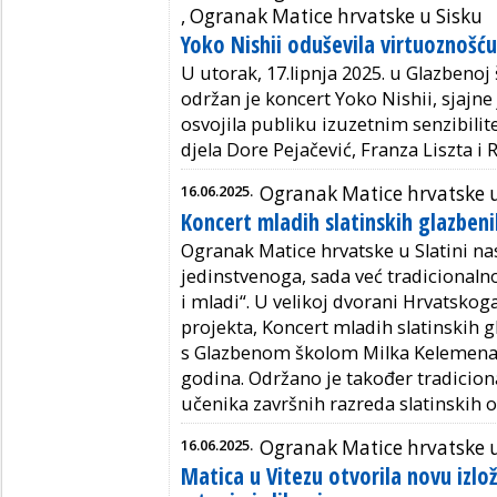
,
Ogranak Matice hrvatske u Sisku
Yoko Nishii oduševila virtuoznošću
U utorak, 17.lipnja 2025. u Glazbenoj
održan je koncert Yoko Nishii, sjajne 
osvojila publiku izuzetnim senzibil
djela Dore Pejačević, Franza Liszta 
16.06.2025.
Ogranak Matice hrvatske u
Koncert mladih slatinskih glazben
Ogranak Matice hrvatske u Slatini n
jedinstvenoga, sada već tradicional
i mladi“. U velikoj dvorani Hrvatskog
projekta, Koncert mladih slatinskih g
s Glazbenom školom Milka Kelemena S
godina. Održano je također tradicion
učenika završnih razreda slatinskih o
16.06.2025.
Ogranak Matice hrvatske u
Matica u Vitezu otvorila novu izlo