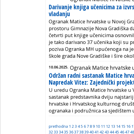
Darivanje knjiga učenicima za izvrs
vladanju
Ogranak Matice hrvatske u Novoj Grad
prostoru Gimnazije Nova Gradiška dar
četvrti put knjige učenicima osnovnih
je tako darivano 37 učenika koji su 
poziva Ogranka MH upućenoga na jeda
škole grada Nove Gradiške i šire okol
10.06.2025.
Ogranak Matice hrvatske u
Održan radni sastanak Matice hrva
Napredak Vitez: Zajednički projek
U uredu Ogranka Matice hrvatske u V
sastanak predstavnika dviju najstariji
hrvatske i Hrvatskog kulturnog društ
ogranaka i podružnica sa sjedištem u
prethodna
1
2
3
4
5
6
7
8
9
10
11
12
13
14
15
16
1
32
33
34
35
36
37
38
39
40
41
42
43
44
45
46
47
4