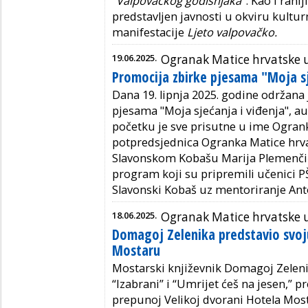
"
Valpovačkog godišnjaka"
. Kao i rani
predstavljen javnosti u okviru kultur
manifestacije
Ljeto valpovačko.
19.06.2025.
Ogranak Matice hrvatske
Promocija zbirke pjesama "Moja sj
Dana
19.
lipnja 2025. godine održana
pjesama "
Moja sjećanja i viđenja"
, a
početk
u je sve prisutne u ime Ogra
pot
predsjednica Ogranka Matice hrv
Slavonskom
Kobašu
Marija
Plemenči
program koji su pripremili učenici P
Slavonski
Kobaš
uz
mentoriranje
Ant
18.06.2025.
Ogranak Matice hrvatske u
Domagoj Zelenika predstavio svoju
Mostaru
Mostarski književnik Domagoj Zelen
“Izabrani” i “Umrijet ćeš na jesen,” p
prepunoj Velikoj dvorani Hotela Mos