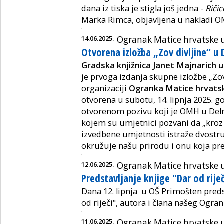
dana iz tiska je stigla još jedna -
Riči
Marka Rimca, objavljena u nakladi 
14.06.2025.
Ogranak Matice hrvatske 
Otvorena izložba „Zov divljine“ u
Gradska knjižnica Janet Majnarich 
je prvoga izdanja skupne izložbe „Zov 
organizaciji
Ogranka Matice hrvats
otvorena u subotu, 14. lipnja 2025. go
otvorenom pozivu koji je OMH u Deln
kojem su umjetnici pozvani da „kroz 
izvedbene umjetnosti istraže dvostru
okružuje našu prirodu i onu koja pr
12.06.2025.
Ogranak Matice hrvatske 
Predstavljanje knjige "Dar od riječ
Dana 12. lipnja u OŠ Primošten preds
od riječi", autora i člana našeg Ogra
11.06.2025.
Ogranak Matice hrvatske u