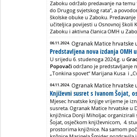
Zaboku održalo predavanje na temu 
do Drugog svjetskog rata”, a povod
školske obuke u Zaboku.
Predavanje 
učiteljica povijesti u Osnovnoj školi
Zaboku i aktivna članica OMH u Zab
06.11.2024.
Ogranak Matice hrvatske u
Predstavljena nova izdanja OMH u 
U srijedu 6. studenoga 2024.g. u
Grad
Popovači
održano je predstavljanje 
„Tonkina spovet“ Marijana Kusa i „Cv
04.11.2024.
Ogranak Matice hrvatske 
Književni susret s Ivanom Šojat, 
Mjesec hrvatske knjige vrijeme je iz
susreta. Ogranak Matice hrvatske u 
knjižnica Donji Miholjac organizirali
Šojat, osječkom književnicom, 4. st
prostorima knjižnice. Na samom poče
knžnice Marinela Šmider pozdravila je