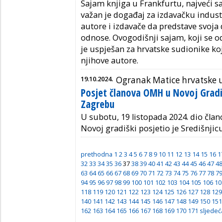
Sajam knjiga u Frankfurtu, najveći sa
važan je događaj za izdavačku industr
autore i izdavače da predstave svoja 
odnose. Ovogodišnji sajam, koji se od
je uspješan za hrvatske sudionike koji
njihove autore.
19.10.2024.
Ogranak Matice hrvatske u
Posjet članova OMH u Novoj Gradiš
Zagrebu
U subotu, 19 listopada 2024. dio čla
Novoj gradiški posjetio je Središnji
prethodna
1
2
3
4
5
6
7
8
9
10
11
12
13
14
15
16
1
32
33
34
35
36
37
38
39
40
41
42
43
44
45
46
47
4
63
64
65
66
67
68
69
70
71
72
73
74
75
76
77
78
7
94
95
96
97
98
99
100
101
102
103
104
105
106
10
118
119
120
121
122
123
124
125
126
127
128
129
140
141
142
143
144
145
146
147
148
149
150
151
162
163
164
165
166
167
168
169
170
171
sljedeć