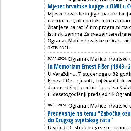
Mjesec hrvatske knjige u OMH u O
Mjesec hrvatske knjige manifestacija
nacionalnoj, ali i na lokalnim razinam
čitanje te na različitim programima o
istinski zanima. Za sve zainteresiran
Ogranak Matice hrvatske u Orahovici o
aktivnosti.
07.11.2024.
Ogranak Matice hrvatske 
In Memoriam Ernest Fišer (1943.-2
U Varaždinu, 7. studenoga u 82. godi
Ernest Fišer, pjesnik, književni i likovn
dugogodišnji urednik časopisa
Kolo
tridesetogodišnji predsjednik Ogran
06.11.2024.
Ogranak Matice hrvatske 
Predavanje na temu “Zabočka osn
do Drugog svjetskog rata"
U srijedu 6. studenoga se u organiza