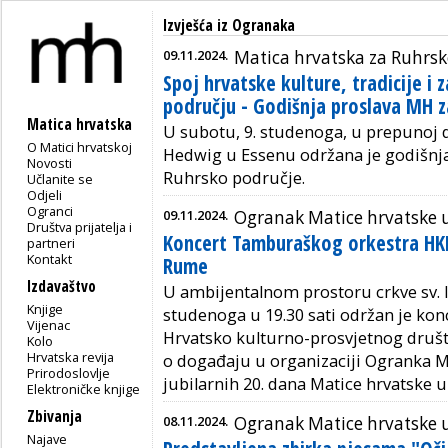
Izvješća iz Ogranaka
09.11.2024.
Matica hrvatska za Ruhrsk
Spoj hrvatske kulture, tradicije i
području - Godišnja proslava MH 
Matica hrvatska
U subotu, 9. studenoga, u prepunoj d
O Matici hrvatskoj
Hedwig u Essenu održana je godišnja
Novosti
Ruhrsko područje.
Učlanite se
Odjeli
Ogranci
09.11.2024.
Ogranak Matice hrvatske u
Društva prijatelja i
Koncert Tamburaškog orkestra HKP
partneri
Kontakt
Rume
Izdavaštvo
U ambijentalnom prostoru crkve sv. I
Knjige
studenoga u 19.30 sati održan je ko
Vijenac
Hrvatsko kulturno-prosvjetnog društv
Kolo
Hrvatska revija
o događaju u organizaciji Ogranka 
Prirodoslovlje
jubilarnih 20. dana Matice hrvatske 
Elektroničke knjige
Zbivanja
08.11.2024.
Ogranak Matice hrvatske u
Najave