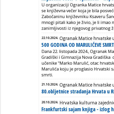
U organizaciji Ogranka Matice hrvat
se književna večer koja je bila pos
Zabočaninu književniku Ksaveru Šan
mnogi pitali kako je živio, je li ima
zanimljivosti iz njegovog privatnog ž
22.10.2024.
Ogranak Matice hrvatske u
500 GODINA OD MARULIĆEVE SMRT
Dana 22. listopada 2024., Ogranak Ma
Gradiški i Gimnazija Nova Gradiška o
učenike "Marko Marulić, otac hrvatsk
Marulića koju je proglasio Hrvatski s
smrti.
21.10.2024.
Ogranak Matice hrvatske 
80.obljetnice stradanja Hrvata u 
20.10.2024.
Hrvatska kulturna zajedn
Frankfurtski sajam knjiga - izlog 