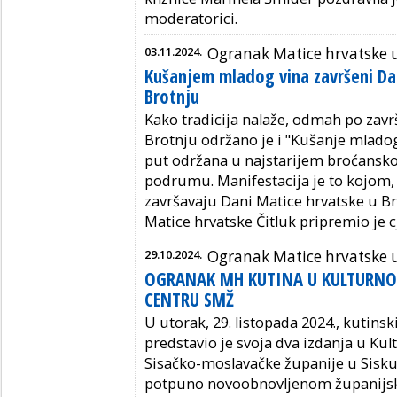
moderatorici.
03.11.2024.
Ogranak Matice hrvatske u
Kušanjem mladog vina završeni Da
Brotnju
Kako tradicija nalaže, odmah po zav
Brotnju održano je i "Kušanje mladog 
put održana u najstarijem broćans
podrumu. Manifestacija je to kojom,
završavaju Dani Matice hrvatske u B
Matice hrvatske Čitluk pripremio je 
29.10.2024.
Ogranak Matice hrvatske u
OGRANAK MH KUTINA U KULTURN
CENTRU SMŽ
U utorak, 29. listopada 2024., kutins
predstavio je svoja dva izdanja u Ku
Sisačko-moslavačke županije u Sisku, 
potpuno novoobnovljenom županijsko