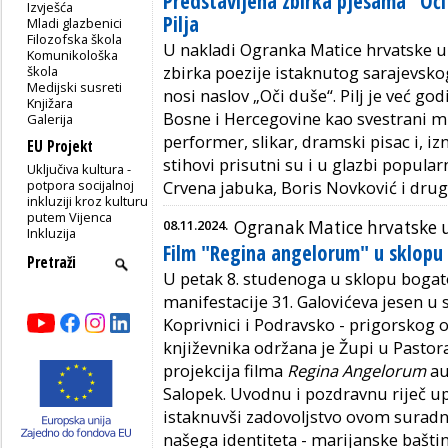
Predstavljena zbirka pjesama "Oči
Izvješća
Pilja
Mladi glazbenici
Filozofska škola
U nakladi Ogranka Matice hrvatske u 
Komunikološka
škola
zbirka poezije istaknutog sarajevskog
Medijski susreti
nosi naslov „Oči duše“. Pilj je već g
Knjižara
Bosne i Hercegovine kao svestrani mu
Galerija
performer, slikar, dramski pisac i, iz
EU Projekt
stihovi prisutni su i u glazbi popular
Uključiva kultura -
potpora socijalnoj
Crvena jabuka, Boris Novković i drug
inkluziji kroz kulturu
putem Vijenca
08.11.2024.
Ogranak Matice hrvatske u
Inkluzija
Film "Regina angelorum" u sklopu 
U petak 8. studenoga u sklopu bogat
manifestacije 31. Galovićeva jesen u
Koprivnici i Podravsko - prigorskog 
književnika održana je Župi u Pastora
projekcija filma
Regina Angelorum
au
Salopek. Uvodnu i pozdravnu riječ up
istaknuvši zadovoljstvo ovom suradn
našega identiteta - marijanske bašti