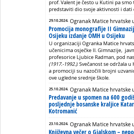
prof. Valent je često u Kutini pa smo 
predstaviti dio svoje aktivnosti i da
29.10.2024.
Ogranak Matice hrvatske 
Promocija monografije II Gimnazij
Osijeku izdanje OMH u Osijeku
U organizaciji Ogranka Matice hrvats
učenicima osječke II. Gimnazije, javn
profesorice Ljubice Radman, pod n
(1917.-1992.)
. Svečanost se održala 
a promociji su nazočili brojni uzvani
ove ugledne srednje škole.
25.10.2024.
Ogranak Matice hrvatske
Predavanje u spomen na 600 godiš
posljednje bosanske kraljice Kata
Kotromanić
23.10.2024.
Ogranak Matice hrvatske 
Književna večer o Gjalskom – ne