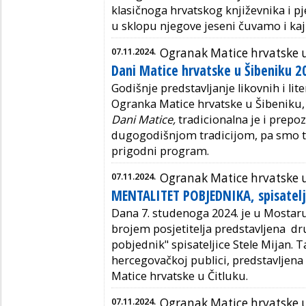
klasičnoga hrvatskog književnika i pj
u sklopu njegove jeseni čuvamo i kajk
07.11.2024.
Ogranak Matice hrvatske 
Dani Matice hrvatske u Šibeniku 2
Godišnje predstavljanje likovnih i lit
Ogranka Matice hrvatske u Šibeniku,
Dani Matice,
tradicionalna je i prepoz
dugogodišnjom tradicijom, pa smo ta
prigodni program.
07.11.2024.
Ogranak Matice hrvatske u
MENTALITET POBJEDNIKA, spisatelj
Dana 7. studenoga 2024. je u Mostaru
brojem posjetitelja predstavljena dru
pobjednik" spisateljice Stele Mijan. Ta
hercegovačkoj publici, predstavljena 
Matice hrvatske u Čitluku.
07.11.2024.
Ogranak Matice hrvatske 