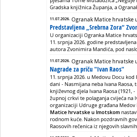
pjesama Tome Mutabdžića „Negdje iz
Gradska knjižnica Županja, a Ograna
11.07.2026.
Ogranak Matice hrvatske 
Predstavljena „Srebrna Zora“ Zvo
U organizaciji Ogranka Matice hrvats
11. srpnja 2026. godine predstavljena
autora Zvonimira Mandića, pod nasl
11.07.2026.
Ogranak Matice hrvatske
Nagrade za priču "Ivan Raos"
11. srpnja 2026. u Medovu Docu kod 
dani - Nasmijana neba Ivana Raosa, tr
književnog djela Ivana Raosa (1921, 
župnoj crkvi te polaganja cvijeća na
organizaciji Udruge građana Medov
Matice hrvatske u Imotskom
nastav
rodnom kuće. Nakon pozdravnih govora
Raosovih rečenica iz njegovih slavnih 