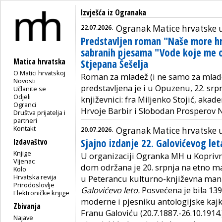
Izvješća iz Ogranaka
22.07.2026.
Ogranak Matice hrvatske u
Predstavljen roman "Naše more hr
sabranih pjesama "Vode koje me o
Matica hrvatska
Stjepana Šešelja
O Matici hrvatskoj
Roman za mladež (i ne samo za mlade
Novosti
predstavljena je i u Opuzenu, 22. srpn
Učlanite se
Odjeli
književnici: fra Miljenko Stojić, aka
Ogranci
Hrvoje Barbir i Slobodan Prosperov 
Društva prijatelja i
partneri
Kontakt
20.07.2026.
Ogranak Matice hrvatske u
Sjajno izdanje 22. Galovićevog let
Izdavaštvo
Knjige
U organizaciji Ogranka MH u Koprivn
Vijenac
dom održana je 20. srpnja na etno m
Kolo
Hrvatska revija
u Peterancu kulturno-književna mani
Prirodoslovlje
Galovićevo leto.
Posvećena je bila 13
Elektroničke knjige
moderne i pjesniku antologijske kaj
Zbivanja
Franu Galoviću (20.7.1887.-26.10.1914.)
Najave