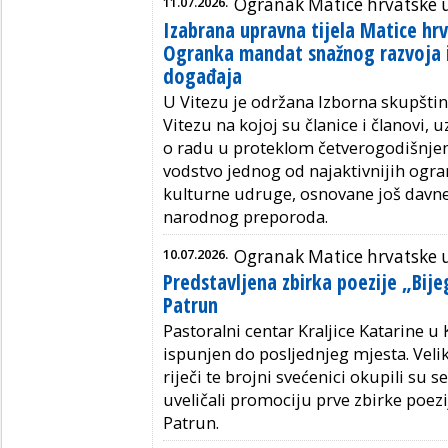
11.07.2026.
Ogranak Matice hrvatske u
Izabrana upravna tijela Matice hrv
Ogranka mandat snažnog razvoja i 
događaja
U Vitezu je održana Izborna skupšti
Vitezu na kojoj su članice i članovi, 
o radu u proteklom četverogodišnjem
vodstvo jednog od najaktivnijih ogra
kulturne udruge, osnovane još davne
narodnog preporoda.
10.07.2026.
Ogranak Matice hrvatske 
Predstavljena zbirka poezije „Bije
Patrun
Pastoralni centar Kraljice Katarine u
ispunjen do posljednjeg mjesta. Velik
riječi te brojni svećenici okupili su
uveličali promociju prve zbirke poezi
Patrun.