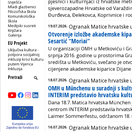
pjesnici i kulturnjaci iz hrvatske met
Izvješća
Mladi glazbenici
sjeverozapadne Hrvatske od Varaždin
Filozofska škola
Đurđevca, Đelekovca, Koprivnice i ro
Komunikološka
škola
Medijski susreti
19.07.2026.
Ogranak Matice hrvatske 
Knjižara
Otvorenje izložbe akademske kipar
Galerija
Sesartić "Moriai"
EU Projekt
U organizaciji OMH u Metkoviću i Gr
Uključiva kultura -
potpora socijalnoj
srpnja 2016. godine u prostorima G
inkluziji kroz kulturu
središta u Metkoviću, svečano je otv
putem Vijenca
cijenjene akademske kiparice Dijane 
Inkluzija
18.07.2026.
Ogranak Matice hrvatske
OMH u Münchenu u suradnji s kul
INTERIM predstavio hrvatsku kult
Dana 18.7. Matica hrvatska München 
centrom INTERIM
predstavila hrvat
Laimer Sommerfestu, održanom 18. 
16.07.2026.
Ogranak Matice hrvatske u