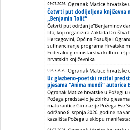
09.07.2026.
Ogranak Matice hrvatske 
Četvrti put dodijeljena književna 
„Benjamin Tolić“
Četvrti put održan je"Benjaminov da
lita, koji organizira Zaklada Društva 
Hercegovini, Općina Posušje i Ogran
sufinanciranje programa Hrvatske mat
Federalnog ministarstva kulture i šp
hrvatskih književnika.
08.07.2026.
Ogranak Matice hrvatske 
Uz glazbeno-poetski recital predst
pjesama "Anima mundi" autorice Ev
Ogranak Matice hrvatske u Požegi u 
Požega predstavio je zbirku pjesam
maturantice Gimnazije Požega Eve Svje
održano 8. srpnja 2026. godine na va
kazališta Požega u sklopu manifesta
06.07.2026.