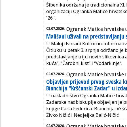
Šibenika održana je tradicionalna XI. 
organizaciji Ogranka Matice hrvatske
´26.“.
03.07.2026.
Ogranak Matice hrvatske u
Mališani uživali na predstavljanju 
U Maloj dvorani Kulturno-informativ
Čitluku u petak 3. srpnja održano je 
predstavljanje triju novih slikovnica
kuća”, “Čarobni kist” i “Vodarkinje”.
02.07.2026.
Ogranak Matice hrvatske 
Objavljen prijevod prvog sveska kn
Bianchija "Kršćanski Zadar" u izd
U nakladništvu Ogranka Matice hrvat
Zadarske nadbiskupije objavljen je p
knjige Carla Federica Bianchija:
Kršć
Živko Nižić i Nedjeljka Balić-Nižić.
02.07.2026.
Ogranak Matice hrvatske 