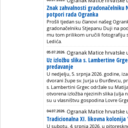
Ogranak Matice hrvatske
Znak zahvalnosti gradonačelniku 
potpori rada Ogranka
Prošli tjedan su članovi našeg Ogran
gradonačelniku Stjepanu Duji na podr
mu tom prilikom uručili fotografiju 
Ledića.
05.07.2026.
Ogranak Matice hrvatske 
Uz izložbu slika s. Lambertine Grge
predavanje
U nedjelju, 5. srpnja 2026. godine, iz
dvorani župe sv. Jurja u Đurđevcu, p
s. Lambertini Grgec održale su Matija
otvorena izložba njezinih slika (ulja n
su u vlasništvu gospodina Lovre Grge
04.07.2026.
Ogranak Matice hrvatske 
Tradicionalna XI. likovna kolonija
U subotu, 4. srpnja 2026. u pitoresk