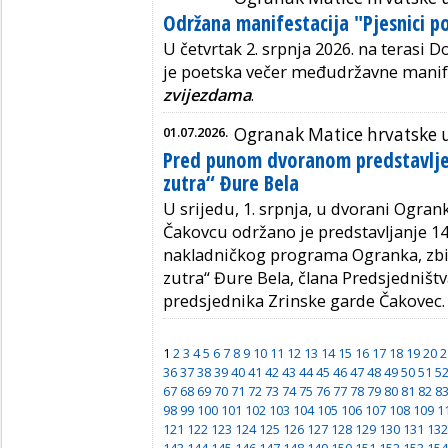
Održana manifestacija "Pjesnici p
U četvrtak 2. srpnja 2026. na terasi
je poetska večer međudržavne manif
zvijezdama
.
01.07.2026.
Ogranak Matice hrvatske 
Pred punom dvoranom predstavlje
zutra“ Đure Bela
U srijedu, 1. srpnja, u dvorani Ogran
Čakovcu održano je predstavljanje 140
nakladničkog programa Ogranka, zbi
zutra“ Đure Bela, člana Predsjedništ
predsjednika Zrinske garde Čakovec.
1
2
3
4
5
6
7
8
9
10
11
12
13
14
15
16
17
18
19
20
2
36
37
38
39
40
41
42
43
44
45
46
47
48
49
50
51
5
67
68
69
70
71
72
73
74
75
76
77
78
79
80
81
82
8
98
99
100
101
102
103
104
105
106
107
108
109
1
121
122
123
124
125
126
127
128
129
130
131
132
143
144
145
146
147
148
149
150
151
152
153
154