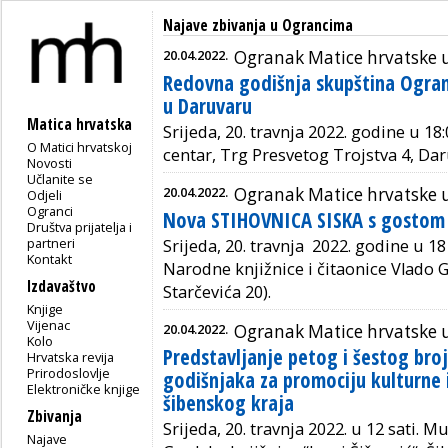
Najave zbivanja u Ograncima
20.04.2022.
Ogranak Matice hrvatske 
Redovna godišnja skupština Ogra
u Daruvaru
Matica hrvatska
Srijeda, 20. travnja 2022. godine u 18
O Matici hrvatskoj
centar,
Trg Presvetog Trojstva 4, Dar
Novosti
Učlanite se
20.04.2022.
Ogranak Matice hrvatske u
Odjeli
Ogranci
Nova STIHOVNICA SISKA s gostom
Društva prijatelja i
partneri
Srijeda, 20. travnja 2022. godine u 18 
Kontakt
Narodne knjižnice i čitaonice Vlado G
Izdavaštvo
Starčevića 20).
Knjige
Vijenac
20.04.2022.
Ogranak Matice hrvatske 
Kolo
Predstavljanje petog i šestog bro
Hrvatska revija
Prirodoslovlje
godišnjaka za promociju kulturne 
Elektroničke knjige
šibenskog kraja
Zbivanja
Srijeda,
2
0
.
travnja 2022
. u
12 sati. M
u
Najave