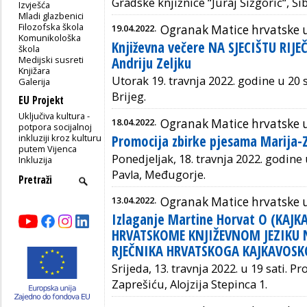
Gradske knjižnice
“Juraj Šižgorić“, Ši
Izvješća
Mladi glazbenici
Filozofska škola
19.04.2022.
Ogranak Matice hrvatske 
Komunikološka
Književna večere NA SJECIŠTU RIJE
škola
Medijski susreti
Andriju Zeljku
Knjižara
Utorak 19. travnja 2022. godine u 20 
Galerija
Brijeg.
EU Projekt
Uključiva kultura -
18.04.2022.
Ogranak Matice hrvatske u
potpora socijalnoj
inkluziji kroz kulturu
Promocija zbirke pjesama Marija-Z
putem Vijenca
Ponedjeljak, 18. travnja 2022. godine
Inkluzija
Pavla,
Međugorje.
13.04.2022.
Ogranak Matice hrvatske 
Izlaganje Martine Horvat O (KAJ
HRVATSKOME KNJIŽEVNOM JEZIKU 
RJEČNIKA HRVATSKOGA KAJKAVOSK
Srijeda, 13. travnja 2022. u 19 sati. 
Zaprešiću,
Alojzija Stepinca 1.