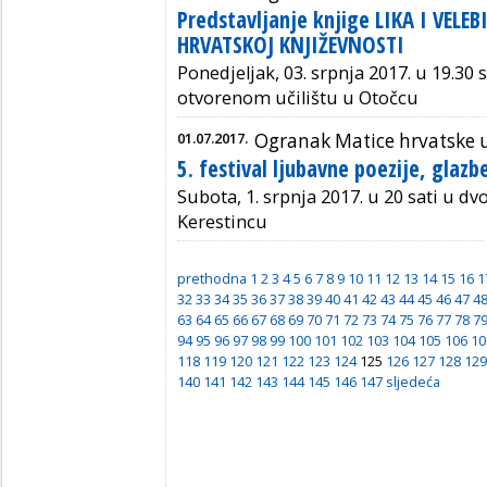
Predstavljanje knjige LIKA I VELE
HRVATSKOJ KNJIŽEVNOSTI
Ponedjeljak, 03. srpnja 2017. u 19.3
otvorenom učilištu u Otočcu
01.07.2017.
Ogranak Matice hrvatske u
5. festival ljubavne poezije, glazb
Subota, 1. srpnja 2017. u 20 sati u d
Kerestincu
prethodna
1
2
3
4
5
6
7
8
9
10
11
12
13
14
15
16
1
32
33
34
35
36
37
38
39
40
41
42
43
44
45
46
47
4
63
64
65
66
67
68
69
70
71
72
73
74
75
76
77
78
7
94
95
96
97
98
99
100
101
102
103
104
105
106
10
118
119
120
121
122
123
124
125
126
127
128
129
140
141
142
143
144
145
146
147
sljedeća