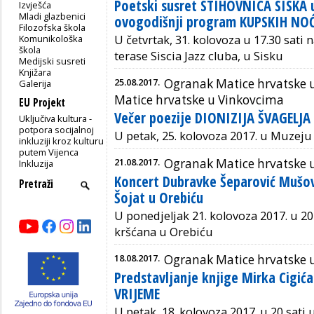
Poetski susret STIHOVNICA SISKA 
Izvješća
Mladi glazbenici
ovogodišnji program KUPSKIH NO
Filozofska škola
Komunikološka
U četvrtak, 31. kolovoza u 17.30 sati n
škola
terase Siscia Jazz cluba, u Sisku
Medijski susreti
Knjižara
25.08.2017.
Ogranak Matice hrvatske u
Galerija
Matice hrvatske u Vinkovcima
EU Projekt
Večer poezije DIONIZIJA ŠVAGELJA 
Uključiva kultura -
potpora socijalnoj
U petak, 25. kolovoza 2017. u Muzeju
inkluziji kroz kulturu
putem Vijenca
21.08.2017.
Ogranak Matice hrvatske 
Inkluzija
Koncert Dubravke Šeparović Mušovi
Šojat u Orebiću
U ponedjeljak 21. kolovoza 2017. u 2
kršćana u Orebiću
18.08.2017.
Ogranak Matice hrvatske 
Predstavljanje knjige Mirka Cigi
VRIJEME
U petak, 18. kolovoza 2017. u 20 sati 