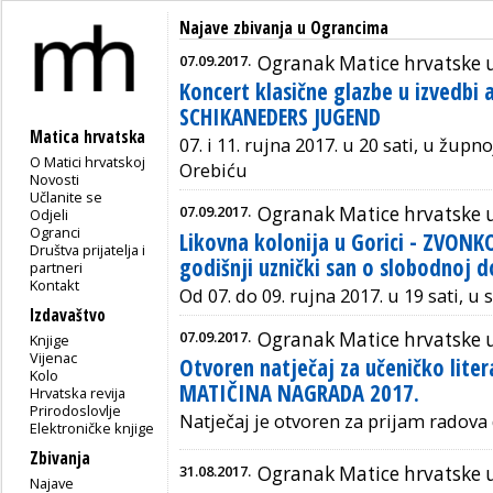
Najave zbivanja u Ograncima
07.09.2017.
Ogranak Matice hrvatske 
Koncert klasične glazbe u izvedbi
SCHIKANEDERS JUGEND
Matica hrvatska
07. i 11. rujna 2017. u 20 sati, u žup
O Matici hrvatskoj
Orebiću
Novosti
Učlanite se
07.09.2017.
Ogranak Matice hrvatske
Odjeli
Ogranci
Likovna kolonija u Gorici - ZVONK
Društva prijatelja i
godišnji uznički san o slobodnoj 
partneri
Kontakt
Od 07. do 09. rujna 2017. u 19 sati, u 
Izdavaštvo
07.09.2017.
Ogranak Matice hrvatske 
Knjige
Vijenac
Otvoren natječaj za učeničko lit
Kolo
MATIČINA NAGRADA 2017.
Hrvatska revija
Prirodoslovlje
Natječaj je otvoren za prijam radova 
Elektroničke knjige
Zbivanja
31.08.2017.
Ogranak Matice hrvatske u
Najave