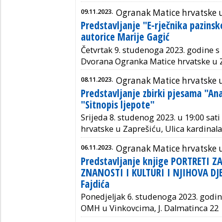
09.11.2023.
Ogranak Matice hrvatske 
Predstavljanje "E-rječnika pazins
autorice Marije Gagić
Četvrtak 9. studenoga 2023. godine s
D
vorana Ogranka Matice hrvatske u 
08.11.2023.
Ogranak Matice hrvatske 
Predstavljanje zbirki pjesama "An
"Sitnopis ljepote"
Srijeda 8. studenog 2023. u 19:00 sat
hrvatske u Zaprešiću, Ulica kardinala 
06.11.2023.
Ogranak Matice hrvatske 
Predstavljanje knjige PORTRETI Z
ZNANOSTI I KULTURI I NJIHOVA DJE
Fajdića
Ponedjeljak 6. studenoga 2023. godin
OMH u Vinkovcima, J. Dalmatinca 22