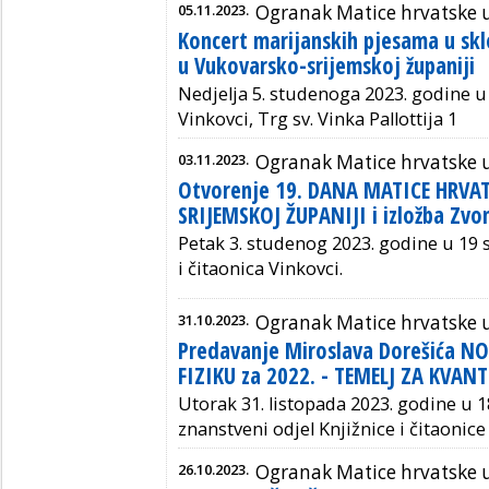
05.11.2023.
Ogranak Matice hrvatske 
Koncert marijanskih pjesama u sk
u Vukovarsko-srijemskoj županiji
Nedjelja 5. studenoga 2023. godine u 
Vinkovci, Trg sv. Vinka Pallottija 1
03.11.2023.
Ogranak Matice hrvatske 
Otvorenje 19. DANA MATICE HRVA
SRIJEMSKOJ ŽUPANIJI i izložba Zv
Petak 3. studenog 2023. godine u 19 s
i čitaonica Vinkovci.
31.10.2023.
Ogranak Matice hrvatske u
Predavanje Miroslava Dorešića 
FIZIKU za 2022. - TEMELJ ZA KVA
Utorak 31. listopada 2023. godine u 1
znanstveni odjel
Knjižnice i čitaonic
26.10.2023.
Ogranak Matice hrvatske u 