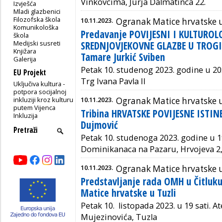
Vinkovcima, Jurja Dalmatinca 22.
Izvješća
Mladi glazbenici
Filozofska škola
10.11.2023.
Ogranak Matice hrvatske 
Komunikološka
Predavanje POVIJESNI I KULTUROL
škola
Medijski susreti
SREDNJOVJEKOVNE GLAZBE U TROGIR
Knjižara
Tamare Jurkić Sviben
Galerija
Petak 10. studenog 2023. godine u 20:0
EU Projekt
Trg Ivana Pavla II
Uključiva kultura -
potpora socijalnoj
inkluziji kroz kulturu
10.11.2023.
Ogranak Matice hrvatske u
putem Vijenca
Tribina HRVATSKE POVIJESNE ISTIN
Inkluzija
Dujmović
Petak 10. studenoga 2023. godine u 1
Dominikanaca na Pazaru, Hrvojeva 2, 
10.11.2023.
Ogranak Matice hrvatske u
Predstavljanje rada OMH u Čitluk
Matice hrvatske u Tuzli
Petak 10. listopada 2023. u 19 sati.
At
Mujezinovića, Tuzla