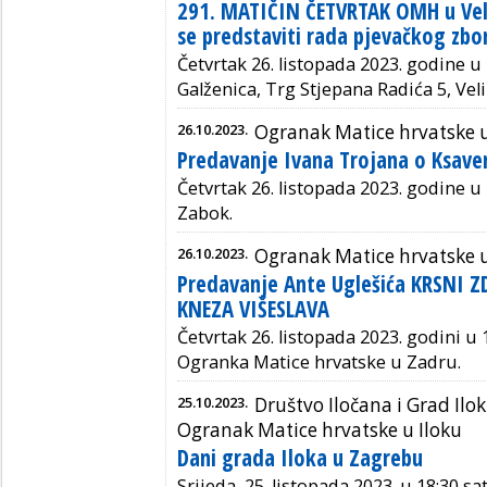
291. MATIČIN ČETVRTAK OMH u Veli
se predstaviti rada pjevačkog z
Četvrtak 26. listopada 2023. godine u 
Galženica, Trg Stjepana Radića 5, Veli
26.10.2023.
Ogranak Matice hrvatske 
Predavanje Ivana Trojana o Ksave
Četvrtak 26. listopada 2023. godine u 
Zabok.
26.10.2023.
Ogranak Matice hrvatske 
Predavanje Ante Uglešića KRSNI
KNEZA VIŠESLAVA
Četvrtak 26. listopada 2023. godini u 1
Ogranka Matice hrvatske u Zadru.
25.10.2023.
Društvo Iločana i Grad Ilok
Ogranak Matice hrvatske u Iloku
Dani grada Iloka u Zagrebu
Srijeda, 25. listopada 2023. u 18:30 sat