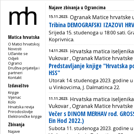
Najave zbivanja u Ograncima
15.11.2023.
Ogranak Matice hrvatske u
Tribina DEMOGRAFSKI IZAZOVI HR
Srijeda 15. studenoga u 18:00 sati.
Gra
Matica hrvatska
Koprivnica.
O Matici hrvatskoj
Novosti
14.11.2023.
Hrvatska matica iseljenika
Učlanite se
Vukovar ,
Ogranak Matice hrvatske
Odjeli
Ogranci
Predstavljanje knjige "Hrvatska po
Društva prijatelja i
HSS"
partneri
Kontakt
Utorak 14. studenoga 2023. godine u
Izdavaštvo
u Vinkovcima, J. Dalmatinca 22.
Knjige
Vijenac
11.11.2023.
Hrvatska matica iseljenika
Kolo
Vukovar ,
Ogranak Matice hrvatske
Hrvatska revija
Prirodoslovlje
Večer s DINOM MERHAV rođ. GROSS 
Elektroničke knjige
Ein Hod 2022.)
Zbivanja
Subota 11. studenoga 2023. godine u
Najave