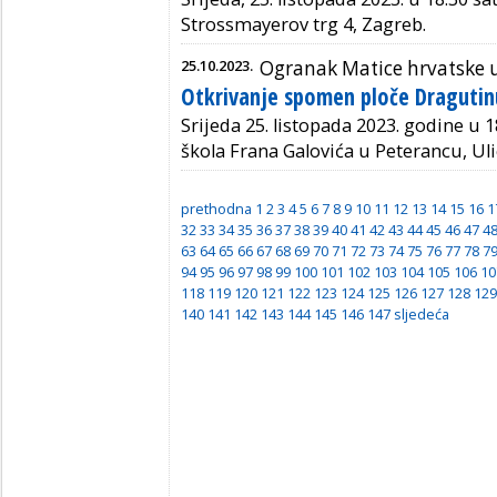
Strossmayerov trg 4, Zagreb.
25.10.2023.
Ogranak Matice hrvatske u
Otkrivanje spomen ploče Dragutin
Srijeda 25. listopada 2023. godine u 1
škola Frana Galovića u Peterancu, Ul
prethodna
1
2
3
4
5
6
7
8
9
10
11
12
13
14
15
16
1
32
33
34
35
36
37
38
39
40
41
42
43
44
45
46
47
4
63
64
65
66
67
68
69
70
71
72
73
74
75
76
77
78
7
94
95
96
97
98
99
100
101
102
103
104
105
106
10
118
119
120
121
122
123
124
125
126
127
128
129
140
141
142
143
144
145
146
147
sljedeća