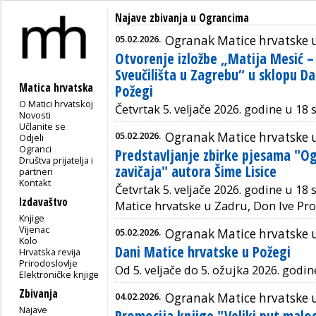
Najave zbivanja u Ograncima
05.02.2026.
Ogranak Matice hrvatske 
Otvorenje izložbe „Matija Mesić – 
Sveučilišta u Zagrebu“ u sklopu D
Matica hrvatska
Požegi
O Matici hrvatskoj
Četvrtak 5. veljače 2026. godine u 18
Novosti
Učlanite se
05.02.2026.
Ogranak Matice hrvatske 
Odjeli
Ogranci
Predstavljanje zbirke pjesama "O
Društva prijatelja i
zavičaja" autora Šime Lisice
partneri
Kontakt
Četvrtak 5. veljače 2026. godine u 18
Izdavaštvo
Matice hrvatske u Zadru, Don Ive Pro
Knjige
Vijenac
05.02.2026.
Ogranak Matice hrvatske 
Kolo
Dani Matice hrvatske u Požegi
Hrvatska revija
Prirodoslovlje
Od 5. veljače do 5. ožujka 2026. godine.
Elektroničke knjige
Zbivanja
04.02.2026.
Ogranak Matice hrvatske 
Najave