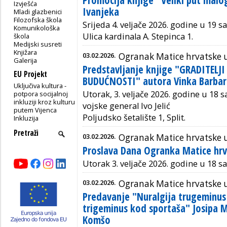
Promocija knjige "Veliki put mal
Izvješća
Ivanjeka
Mladi glazbenici
Filozofska škola
Srijeda 4. veljače 2026. godine u 19 s
Komunikološka
Ulica kardinala A. Stepinca 1.
škola
Medijski susreti
Knjižara
03.02.2026.
Ogranak Matice hrvatske u
Galerija
Predstavljanje knjige "GRADITELJ
EU Projekt
BUDUĆNOSTI" autora Vinka Barbar
Uključiva kultura -
Utorak, 3. veljače 2026. godine u 18 
potpora socijalnoj
inkluziji kroz kulturu
vojske general Ivo Jelić
putem Vijenca
Poljudsko šetalište 1, Split.
Inkluzija
03.02.2026.
Ogranak Matice hrvatske
Proslava Dana Ogranka Matice hr
Utorak 3. veljače 2026. godine u 18 s
03.02.2026.
Ogranak Matice hrvatske 
Predavanje "Nuralgija trugeminus 
trigeminus kod sportaša" Josipa Mi
Komšo