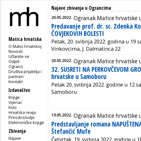
Najave zbivanja u Ograncima
20.05.2022.
Ogranak Matice hrvatske 
Predavanje prof. dr. sc. Zdenka 
ČOVJEKOVIH BOLESTI
Matica hrvatska
Petak, 20. svibnja 2022. godina u 19 
O Matici hrvatskoj
Vinkovcima, J. Dalmatinca 22
Novosti
Učlanite se
20.05.2022.
Ogranak Matice hrvatske
Odjeli
Ogranci
32. SUSRETI NA PERKOVČEVOM GRO
Društva prijatelja i
hrvatske u Samoboru
partneri
Kontakt
Petak 20. svibnja 2022. godine u 12 sa
Izdavaštvo
Samoboru
Knjige
Vijenac
Kolo
Hrvatska revija
19.05.2022.
Ogranak Matice hrvatske 
Prirodoslovlje
Predstavljanje romana NAPUŠTEN
Elektroničke knjige
Štefančić Mufe
Zbivanja
Najave
Četvrtak, 19. svibnja 2022. godine u 18