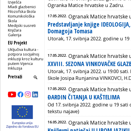
Izvješća
Ogranka Matice hrvatske u Zadru.
Mladi glazbenici
Filozofska škola
17.05.2022.
Ogranak Matice hrvatske 
Komunikološka
škola
Predstavljanje knjige IDEOLOGIJA
Medijski susreti
Domagoja Tomasa
Knjižara
Galerija
Utorak, 17. svibnja 2022. godine u 19 
EU Projekt
Uključiva kultura -
potpora socijalnoj
17.05.2022.
Ogranak Matice hrvatske 
inkluziji kroz kulturu
XXVIII. SEZONA VINKOVAČKE GLAZ
putem Vijenca
Inkluzija
Utorak, 17. svibnja 2022. u 19:00 sati.
škole Josipa Runjanina
VINKOVCI, H.D
17.05.2022.
Ogranak Matice hrvatske 
ĐARDIN ČITANJA U KAŠTELIMA
Od 17. svibnja 2022. godine u 19 sati 
tekstu najave)
16.05.2022.
Ogranak Matice hrvatske 
Književni natječaj U LIPOM JAZIKU