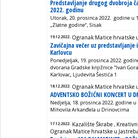
Predstavljanje drugog dvobroja ča
2022. godinu
Utorak, 20. prosinca 2022.
godine
u 1
„Zlatne godine“, Sisak
19.12.2022.
Ogranak Matice hrvatske 
Zavičajna večer uz predstavljanje
Karlovcu
Ponedjeljak, 19. prosinca 2022. godine
dvorana Gradske knjižnice "Ivan Gora
Karlovac,
Ljudevita Šestića 1
18.12.2022.
Ogranak Matice hrvatske
ADVENTSKO BOŽIĆNI KONCERT U 
Nedjelja, 18. prosinca 2022. godine u 
Mihovila Arkanđela u Drinovcima
17.12.2022.
Kazalište Škrabe , Kreativn
Ogranak Matice hrvatske u Jastre