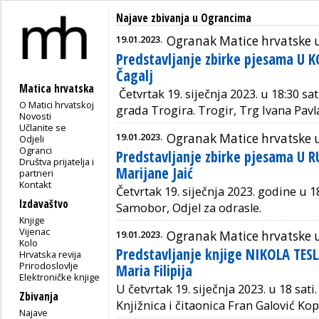
Najave zbivanja u Ograncima
19.01.2023.
Ogranak Matice hrvatske 
Predstavljanje zbirke pjesama U K
Čagalj
Matica hrvatska
Četvrtak 19. siječnja 2023. u 18:30 sa
O Matici hrvatskoj
grada Trogira. Trogir, Trg Ivana Pavla
Novosti
Učlanite se
19.01.2023.
Ogranak Matice hrvatske
Odjeli
Ogranci
Predstavljanje zbirke pjesama U R
Društva prijatelja i
Marijane Jaić
partneri
Kontakt
Četvrtak 19. siječnja 2023. godine u 1
Izdavaštvo
Samobor, Odjel za odrasle.
Knjige
Vijenac
19.01.2023.
Ogranak Matice hrvatske u
Kolo
Predstavljanje knjige NIKOLA TES
Hrvatska revija
Prirodoslovlje
Maria Filipija
Elektroničke knjige
U četvrtak 19. siječnja 2023. u 18 sati
Zbivanja
Knjižnica i čitaonica Fran Galović Kop
Najave