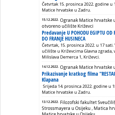
Četvrtak 15. prosinca 2022. godine u 1
Matice hrvatske u Zadru.
15.12.2022.
Ogranak Matice hrvatske 
otvoreno učilište Križevci
Predavanje U POHODU EGIPTU O
DO FRANJE HUSINECA
Četvrtak, 15. prosinca 2022. u 17 sati.
učilište u Križevcima
Glavna zgrada, 
Milislava Demerca 1, Križevci.
14.12.2022.
Ogranak Matice hrvatske 
Prikazivanje kratkog filma "REST
Klapana
S
rijeda 14. prosinca 2022. godine u 18
Matice hrvatske u Zadru.
13.12.2022.
Filozofski fakultet Sveučili
Strossmayera u Osijeku , Matica hr
Matice hrvatske u Osijeku