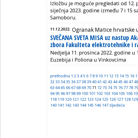
Izložbu je moguće pregledati od 12. 
siječnja 2023. godine između 7 i 15 
Samoboru.
11.12.2022.
Ogranak Matice hrvatske 
SVEČANA SVETA MISA uz nastup 
zbora Fakulteta elektrotehnike i 
Nedjelja 11. prosinca 2022. godine u 1
Euzebija i Poliona u Vinkovcima
prethodna
1
2
3
4
5
6
7
8
9
10
11
12
13
14
15
16
1
32
33
34
35
36
37
38
39
40
41
42
43
44
45
46
47
4
63
64
65
66
67
68
69
70
71
72
73
74
75
76
77
78
7
94
95
96
97
98
99
100
101
102
103
104
105
106
10
118
119
120
121
122
123
124
125
126
127
128
129
140
141
142
143
144
145
146
147
sljedeća