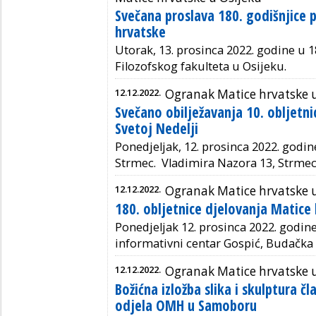
Svečana proslava 180. godišnjice 
hrvatske
Utorak, 13. prosinca 2022. godine u 1
Filozofskog fakulteta u Osijeku.
12.12.2022.
Ogranak Matice hrvatske u
Svečano obilježavanja 10. obljetn
Svetoj Nedelji
Ponedjeljak,
12. prosinca 2022. godine
Strmec.
Vladimira Nazora 13, Strme
12.12.2022.
Ogranak Matice hrvatske 
180. obljetnice djelovanja Matice
Ponedjeljak 12. prosinca 2022. godine 
informativni centar Gospić,
Budačka 
12.12.2022.
Ogranak Matice hrvatske
Božićna izložba slika i skulptura č
odjela OMH u Samoboru