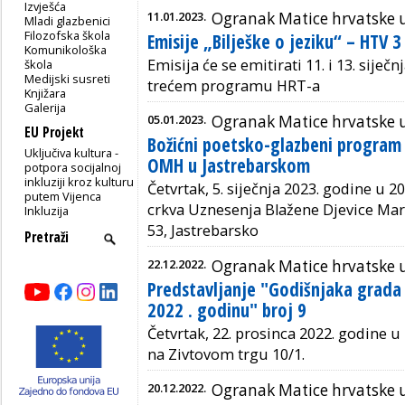
Izvješća
11.01.2023.
Ogranak Matice hrvatske u 
Mladi glazbenici
Filozofska škola
Emisije „Bilješke o jeziku“ – HTV 3
Komunikološka
Emisija će se emitirati 11. i 13. siječ
škola
Medijski susreti
trećem programu HRT-a
Knjižara
Galerija
05.01.2023.
Ogranak Matice hrvatske 
EU Projekt
Božićni poetsko-glazbeni program
Uključiva kultura -
OMH u Jastrebarskom
potpora socijalnoj
inkluziji kroz kulturu
Četvrtak, 5. siječnja 2023. godine u 20
putem Vijenca
crkva Uznesenja Blažene Djevice Mar
Inkluzija
53, Jastrebarsko
22.12.2022.
Ogranak Matice hrvatske 
Predstavljanje "Godišnjaka grada
2022 . godinu" broj 9
Četvrtak, 22. prosinca 2022. godine
u 
na Zivtovom trgu 10/1.
20.12.2022.
Ogranak Matice hrvatske u