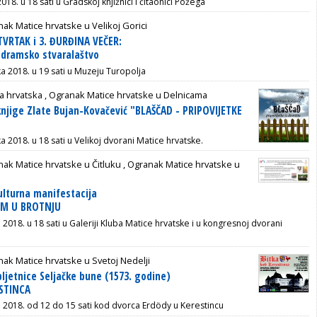
018. u 18 sati u Gradskoj knjižnici i čitaonici Požega
ak Matice hrvatske u Velikoj Gorici
TVRTAK i 3. ĐURĐINA VEČER:
 dramsko stvaralaštvo
ka 2018. u 19 sati u Muzeju Turopolja
a hrvatska ,
Ogranak Matice hrvatske u Delnicama
knjige Zlate Bujan-Kovačević "BLAŠČAD - PRIPOVIJETKE
ka 2018. u 18 sati u Velikoj dvorani Matice hrvatske.
ak Matice hrvatske u Čitluku
,
Ogranak Matice hrvatske u
ulturna manifestacija
OM U BROTNJU
 2018. u 18 sati u Galeriji Kluba Matice hrvatske i u kongresnoj dvorani
ak Matice hrvatske u Svetoj Nedelji
bljetnice Seljačke bune (1573. godine)
STINCA
a 2018. od 12 do 15 sati kod dvorca Erdödy u Kerestincu