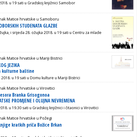
2018. u 19 sati u Gradskoj knjižnici Samobor
nak Matice hrvatske u Samoboru
OBORSKIH STUDENATA GLAZBE
žujka, i srijeda 28. ožujka 2018. u 19 sati u Centru za mlade
ak Matice hrvatske u Mariji Bistrici
OG JEZIKA
 kulturne baštine
 2018. u 19 sati u Domu kulture u Mariji Bistrici
ak Matice hrvatske u Virovitici
fesora Branka Grisogonoa
ATSKE PROMJENE I OLUJNA NEVREMENA
018. u 19.30 sati u Gradskoj knjižnici i čitaonici u Virovitici
ak Matice hrvatske u Požegi
njige kratkih priča Božice Brkan