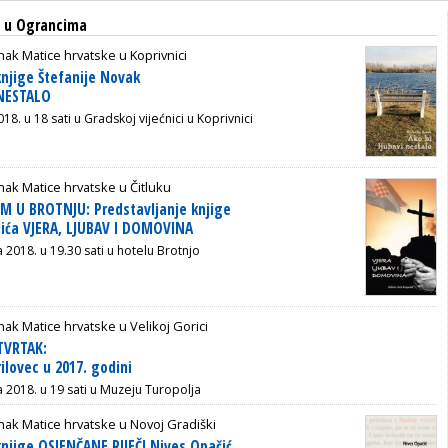
a u Ograncima
ak Matice hrvatske u Koprivnici
knjige Štefanije Novak
 NESTALO
018. u 18 sati u Gradskoj vijećnici u Koprivnici
ak Matice hrvatske u Čitluku
M U BROTNJU: Predstavljanje knjige
dića VJERA, LJUBAV I DOMOVINA
a 2018. u 19.30 sati u hotelu Brotnjo
ak Matice hrvatske u Velikoj Gorici
TVRTAK:
ilovec u 2017. godini
ja 2018. u 19 sati u Muzeju Turopolja
ak Matice hrvatske u Novoj Gradiški
knjige OSJENČANE RIJEČI Nives Opačić