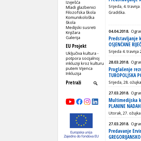
Izvješća
Srijeda, 4. travnja
Mladi glazbenici
Filozofska škola
Gradiška.
Komunikološka
škola
Medijski susreti
04.04.2018.
Ogran
Knjižara
Galerija
Predstavljanje 
OSJENČANE RIJEČ
EU Projekt
Srijeda 4. travnja
Uključiva kultura -
potpora socijalnoj
28.03.2018.
Ogran
inkluziji kroz kulturu
putem Vijenca
Proglašenje rez
Inkluzija
TUROPOLJSKA P
Srijeda, 28. ožujk
27.03.2018.
Ogran
Multimedijska k
PLANINE NADAH
Utorak, 27. ožujka 
27.03.2018.
Ogran
Predavanje Erv
GREGORIJANSKO