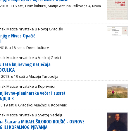
 2018. u 18 sati,
Dom kulture, Matije Antuna Relkovića 4, Nova
ak Matice hrvatske u Novoj Gradiški
knjige Nives Opačić
I
 2018. u 18 sati u Domu kulture
ak Matice hrvatske u Velikoj Gorici
ultata književnog natječaja
OCULICA
a 2018. u 19 sati u Muzeju Turopolja
ak Matice hrvatske u Koprivnici
njiževno-planinarska večer i susret
NJUJU 3
u 19 sati u Gradskoj vijećnici u Koprivnici
ak Matice hrvatske u Svetoj Nedelji
ina Škacana MIHAEL ŠILOBOD BOLŠIĆ - OSNOVE
G ILI KORALNOG PJEVANJA