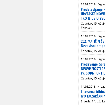
15.03.2018.
Ogra
Predstavljanje 
HRVATSKE NOVIN
TKO JE UBIO ZV
Četvrtak, 15. ožuj
Čakovcu
15.03.2018.
Ogran
202. MATIČIN ČE
Nezavisni drago
Četvrtak, 15. ožuj
15.03.2018.
Ogran
Predavanje Gor
NEOVISNOSTI RE
PRIGODNI OPTJ
Četvrtak, 15. ožujk
14.03.2018.
Hrva
Literarna tribin
IVO KOZARČANIN 
Srijeda, 14. ožujk