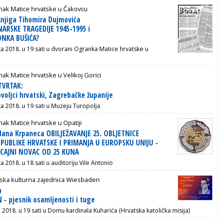
nak Matice hrvatske u Čakovcu
knjiga Tihomira Dujmovića
ARSKE TRAGEDIJE 1945-1995 i
ONKA BUŠIĆA?
ka 2018. u 19 sati u dvorani Ogranka Matice hrvatske u
ak Matice hrvatske u Velikoj Gorici
TVRTAK:
voljci hrvatski, Zagrebačke županije
ka 2018. u 19 sati u Muzeju Turopolja
ak Matice hrvatske u Opatiji
dana Krpaneca OBILJEŽAVANJE 25. OBLJETNICE
PUBLIKE HRVATSKE I PRIMANJA U EUROPSKU UNIJU -
ECAJNI NOVAC OD 25 KUNA
a 2018. u 18 sati u auditoriju Vile Antonio
tska kulturna zajednica Wiesbaden
a
- pjesnik osamljenosti i tuge
a 2018. u 19 sati u Domu kardinala Kuharića (Hrvatska katolička misija)