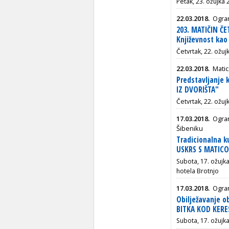
Petak, 23. ožujka 2
22.03.2018.
Ogran
203. MATIČIN ČE
Književnost kao
Četvrtak, 22. ožuj
22.03.2018.
Matic
Predstavljanje 
IZ DVORIŠTA"
Četvrtak, 22. ožuj
17.03.2018.
Ogran
Šibeniku
Tradicionalna k
USKRS S MATIC
Subota, 17. ožujka
hotela Brotnjo
17.03.2018.
Ogran
Obilježavanje o
BITKA KOD KERE
Subota, 17. ožujk