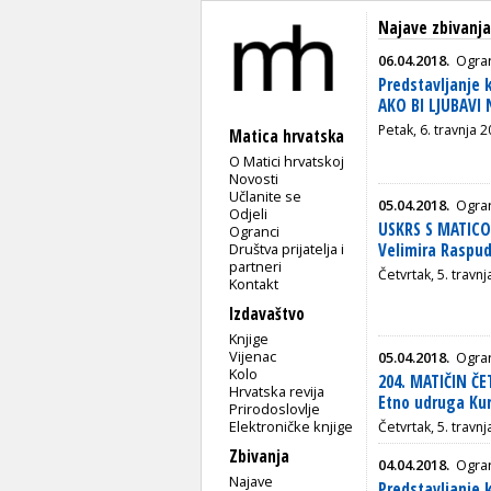
Najave zbivanj
06.04.2018.
Ogran
Predstavljanje 
AKO BI LJUBAVI
Petak, 6. travnja 2
Matica hrvatska
O Matici hrvatskoj
Novosti
Učlanite se
05.04.2018.
Ogran
Odjeli
USKRS S MATICO
Ogranci
Društva prijatelja i
Velimira Raspu
partneri
Četvrtak, 5. travnj
Kontakt
Izdavaštvo
Knjige
Vijenac
05.04.2018.
Ogran
Kolo
204. MATIČIN ČE
Hrvatska revija
Etno udruga Kur
Prirodoslovlje
Elektroničke knjige
Četvrtak, 5. travn
Zbivanja
04.04.2018.
Ogran
Najave
Predstavljanje 