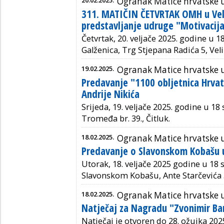
20.02.2025.
Ogranak Matice hrvatske u 
311. MATIČIN ČETVRTAK OMH u Veli
predstavljanje udruge "Motivacij
Četvrtak, 20. veljače 2025. godine u 1
Galženica, Trg Stjepana Radića 5, Veli
19.02.2025.
Ogranak Matice hrvatske u
Predavanje "1100 obljetnica Hrvat
Andrije Nikića
Srijeda, 19. veljače 2025. godine u 18 
Tromeđa br. 39., Čitluk.
18.02.2025.
Ogranak Matice hrvatske
Predavanje o Slavonskom Kobašu 
Utorak, 18. veljače 2025 godine u 18
Slavonskom Kobašu, Ante Starčevića 
18.02.2025.
Ogranak Matice hrvatske 
Natječaj za Nagradu "Zvonimir Bar
Natječaj je otvoren do 28. ožujka 2025