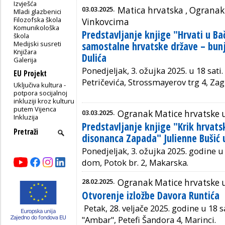
Izvješća
03.03.2025.
Matica hrvatska ,
Ogranak 
Mladi glazbenici
Filozofska škola
Vinkovcima
Komunikološka
Predstavljanje knjige "Hrvati u Ba
škola
Medijski susreti
samostalne hrvatske države – bunj
Knjižara
Dulića
Galerija
Ponedjeljak, 3. ožujka 2025. u 18 sati
EU Projekt
Petričevića, Strossmayerov trg 4, Zag
Uključiva kultura -
potpora socijalnoj
inkluziji kroz kulturu
putem Vijenca
03.03.2025.
Ogranak Matice hrvatske 
Inkluzija
Predstavljanje knjige "Krik hrvats
disonanca Zapada" Julienne Bušić
Ponedjeljak, 3. ožujka 2025. godine u 
dom, Potok br. 2, Makarska.
28.02.2025.
Ogranak Matice hrvatske 
Otvorenje izložbe Davora Runtića
Petak, 28. veljače 2025. godine u 18 s
"Ambar", Petefi Šandora 4, Marinci.