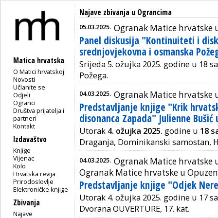
Najave zbivanja u Ograncima
05.03.2025.
Ogranak Matice hrvatske 
Panel diskusija "Kontinuiteti i dis
srednjovjekovna i osmanska Pože
Matica hrvatska
Srijeda 5. ožujka 2025. godine u 18 sat
O Matici hrvatskoj
Požega.
Novosti
Učlanite se
04.03.2025.
Ogranak Matice hrvatske u
Odjeli
Ogranci
Predstavljanje knjige "Krik hrvats
Društva prijatelja i
disonanca Zapada" Julienne Bušić u
partneri
Kontakt
Utorak
4. ožujka 2025.
godine u
18 sa
Izdavaštvo
Draganja, Dominikanski samostan, Hrv
Knjige
Vijenac
04.03.2025.
Ogranak Matice hrvatske 
Kolo
Ogranak Matice hrvatske u Opuze
Hrvatska revija
Prirodoslovlje
Predstavljanje knjige "Odjek Nere
Elektroničke knjige
Utorak 4. ožujka 2025. godine u 17 sa
Zbivanja
Dvorana OUVERTURE, 17. kat.
Najave