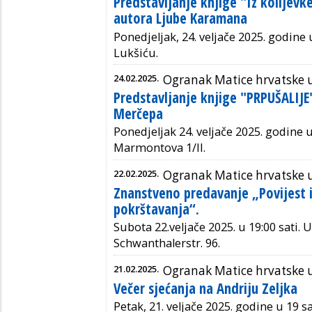
Predstavljanje knjige "Iz kolijevk
autora Ljube Karamana
Ponedjeljak, 24. veljače 2025. godine u
Lukšiću.
24.02.2025.
Ogranak Matice hrvatske u
Predstavljanje knjige "PRPUŠALIJE
Merčepa
Ponedjeljak 24. veljače 2025. godine u
Marmontova 1/II.
22.02.2025.
Ogranak Matice hrvatske
Znanstveno predavanje „Povijest i 
pokrštavanja“.
Subota 22.veljače 2025. u 19:00 sati.
U
Schwanthalerstr. 96.
21.02.2025.
Ogranak Matice hrvatske 
Večer sjećanja na Andriju Zeljka
Petak, 21. veljače 2025. godine u 19 s