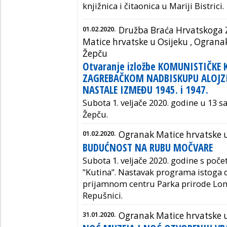
knjižnica i čitaonica u Mariji Bistrici.
01.02.2020.
Družba Braća Hrvatskoga 
Matice hrvatske u Osijeku
,
Ogranak
Žepču
Otvaranje izložbe KOMUNISTIČKE 
ZAGREBAČKOM NADBISKUPU ALOJZI
NASTALE IZMEĐU 1945. i 1947.
Subota 1. veljače 2020. godine u 13 s
Žepču.
01.02.2020.
Ogranak Matice hrvatske u
BUDUĆNOST NA RUBU MOČVARE
Subota 1. veljače 2020. godine s poče
"Kutina". Nastavak programa istoga d
prijamnom centru Parka prirode Lon
Repušnici.
31.01.2020.
Ogranak Matice hrvatske u