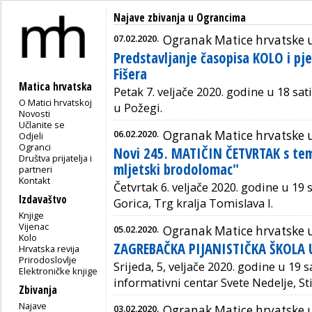
Najave zbivanja u Ograncima
07.02.2020.
Ogranak Matice hrvatske 
Predstavljanje časopisa KOLO i pje
Fišera
Matica hrvatska
Petak 7. veljače 2020. godine u 18 sat
O Matici hrvatskoj
u Požegi.
Novosti
Učlanite se
06.02.2020.
Ogranak Matice hrvatske u 
Odjeli
Ogranci
Novi 245. MATIČIN ČETVRTAK s te
Društva prijatelja i
mljetski brodolomac"
partneri
Kontakt
Četvrtak 6. veljače 2020. godine u 19 
Izdavaštvo
Gorica, Trg kralja Tomislava I.
Knjige
Vijenac
05.02.2020.
Ogranak Matice hrvatske u
Kolo
ZAGREBAČKA PIJANISTIČKA ŠKOLA U 
Hrvatska revija
Prirodoslovlje
Srijeda, 5, veljače 2020. godine u 19 s
Elektroničke knjige
informativni centar Svete Nedelje, Sti
Zbivanja
Najave
03.02.2020.
Ogranak Matice hrvatske