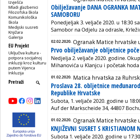
Izvješća
Obilježavanje DANA OGRANKA MAT
Mladi glazbenici
Filozofska škola
SAMOBORU
Komunikološka
Ponedjeljak 3. veljače 2020. u 18:30 sa
škola
Medijski susreti
Samobor na Odjelu za odrasle, Krleži
Knjižara
Galerija
02.02.2020.
Ogranak Matice hrvatske 
EU Projekt
Prvo obilježavanje obljetnice poč
Uključiva kultura -
Nedjelja 2. veljače 2020. godine. Okup
potpora socijalnoj
inkluziji kroz kulturu
Mihanovića u Klanjcu i početak hoda 
putem Vijenca
Inkluzija
01.02.2020.
Matica hrvatska za Ruhrsk
Proslava 28. obljetnice međunaro
Republike Hrvatske
Subota, 1. veljače 2020. godine u 18:00
Auf der Markscheide 34, 44807 Boch
01.02.2020.
Ogranak Matice hrvatske u 
KNJIŽEVNI SUSRET S KRISTIANOM
Subota 1. veljače 2020. godine u 17:30