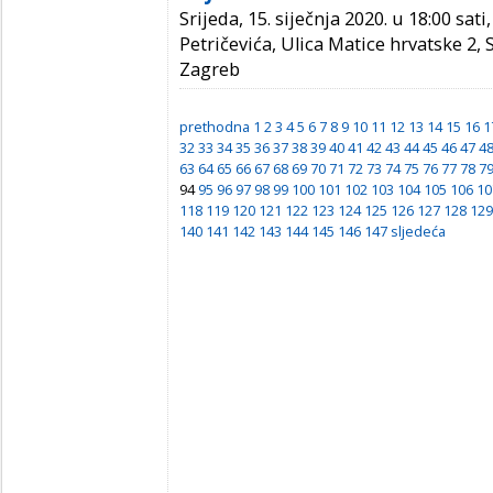
Srijeda, 15. siječnja 2020. u 18:00 sat
Petričevića, Ulica Matice hrvatske 2,
Zagreb
prethodna
1
2
3
4
5
6
7
8
9
10
11
12
13
14
15
16
1
32
33
34
35
36
37
38
39
40
41
42
43
44
45
46
47
4
63
64
65
66
67
68
69
70
71
72
73
74
75
76
77
78
7
94
95
96
97
98
99
100
101
102
103
104
105
106
10
118
119
120
121
122
123
124
125
126
127
128
129
140
141
142
143
144
145
146
147
sljedeća