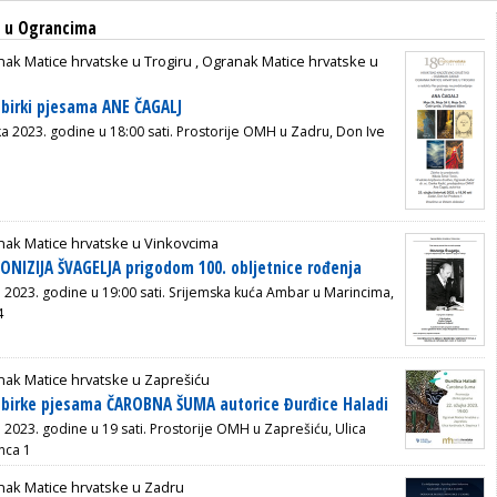
a u Ograncima
ak Matice hrvatske u Trogiru
,
Ogranak Matice hrvatske u
zbirki pjesama ANE ČAGALJ
ka 2023. godine u 18:00 sati. Prostorije OMH u Zadru, Don Ive
nak Matice hrvatske u Vinkovcima
IONIZIJA ŠVAGELJA prigodom 100. obljetnice rođenja
a
2023. godine u 19:00 sati.
Srijemska kuća Ambar u
Marincima,
4
ak Matice hrvatske u Zaprešiću
zbirke pjesama ČAROBNA ŠUMA autorice Đurđice Haladi
a 2023. godine u 19 sati. Prostorije OMH u Zaprešiću, Ulica
nca 1
nak Matice hrvatske u Zadru