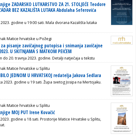
 knjige ZADARSKO LUTKARSTVO ZA 21. STOLJEĆE Teodore
 ZADAR BEZ KAZALIŠTA LUTAKA Abdulaha Seferovića
a 2023. godine
u 19:00 sati.
Mala dvorana Kazališta lutaka
ak Matice hrvatske u Požegi
j za pisanje zavičajnog putopisa i snimanja zavičajne
 2023. U SKITNJAMA S MATKOM PEIĆEM
n do 20. travnja 2023. godine. Detalji natječaja u tekstu
ak Matice hrvatske u Splitu
a BILO JEDNOM U HRVATSKOJ redatelja Jakova Sedlara
ka 2023. godine u 19 sati. Ž
upa svetog Josipa na Mertojaku.
ak Matice hrvatske u Splitu
knjige MOJ PUT Irene Kovačić
2023. godine u 18 sati. Prostorije Matice Hrvatske u Splitu,
at.