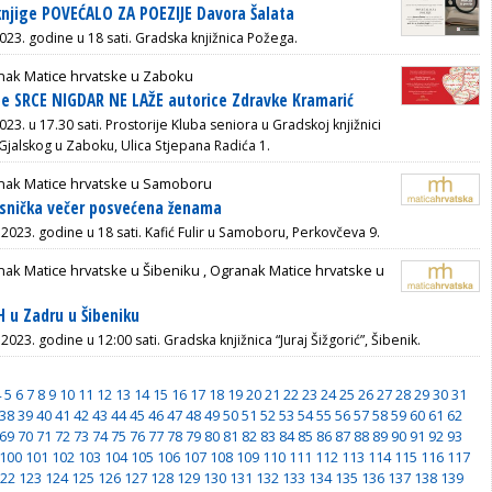
knjige POVEĆALO ZA POEZIJE Davora Šalata
023. godine u 18 sati.
Gradska knjižnica Požega.
nak Matice hrvatske u Zaboku
be SRCE NIGDAR NE LAŽE autorice Zdravke Kramarić
023. u 17.30 sati.
Prostorije Kluba seniora u Gradskoj knjižnici
Gjalskog u Zaboku,
Ulica Stjepana Radića 1.
nak Matice hrvatske u Samoboru
snička večer posvećena ženama
 2023. godine u 18 sati. Kafić Fulir u Samoboru, Perkovčeva 9.
ak Matice hrvatske u Šibeniku
,
Ogranak Matice hrvatske u
 u Zadru u Šibeniku
 2023. godine u 12:00 sati.
Gradska knjižnica “Juraj Šižgorić”, Šibenik.
4
5
6
7
8
9
10
11
12
13
14
15
16
17
18
19
20
21
22
23
24
25
26
27
28
29
30
31
38
39
40
41
42
43
44
45
46
47
48
49
50
51
52
53
54
55
56
57
58
59
60
61
62
69
70
71
72
73
74
75
76
77
78
79
80
81
82
83
84
85
86
87
88
89
90
91
92
93
100
101
102
103
104
105
106
107
108
109
110
111
112
113
114
115
116
117
22
123
124
125
126
127
128
129
130
131
132
133
134
135
136
137
138
139