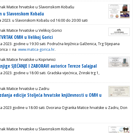
nak Matice hrvatske u Slavonskom Kobašu
am u Slavonskom Kobašu
a 2023. u Slavonskom Kobašu od 16:00 do 20:00 sati
ak Matice hrvatske u Velikoj Gorici
TVRTAK OMH u Velikoj Gorici
ka 2023. godine u 19:30 sati.
Područna knjižnica Galženica, Trg Stjepana
Gorica i na
www.matica-gorica.hr
.
ak Matice hrvatske u Koprivnici
knjige SJEĆANJE I ZABORAVI autorice Tereze Salajpal
a 2023. godine u 18:00 sati. Gradska vijećnica, Zrinski trg 1,
nak Matice hrvatske u Zadru
izdanja edicije Stoljeća hrvatske književnosti u OMH u
jka 2023 godine
u 18:00 sati.
Dvorana Ogranka Matice hrvatske u Zadru, Don
nak Matice hrvatske u Slavonskom Kobašu