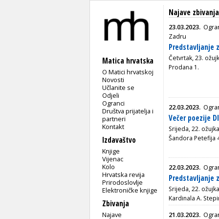
Najave zbivanj
23.03.2023.
Ogran
Zadru
Predstavljanje 
Četvrtak, 23. ožuj
Matica hrvatska
Prodana 1.
O Matici hrvatskoj
Novosti
Učlanite se
Odjeli
Ogranci
22.03.2023.
Ogra
Društva prijatelja i
Večer poezije D
partneri
Kontakt
Srijeda, 22. ožujk
Šandora Petefija 
Izdavaštvo
Knjige
Vijenac
Kolo
22.03.2023.
Ogran
Hrvatska revija
Predstavljanje 
Prirodoslovlje
Srijeda, 22. ožujk
Elektroničke knjige
Kardinala A. Stepi
Zbivanja
Najave
21.03.2023.
Ogra