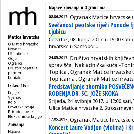
Najave zbivanja u Ograncima
08.06.2017.
Ogranak Matice hrvatske
Svečanost peotske riječi Ponude lj
Ljubicu
Matica hrvatska
Četvrtak, 08. lipnja 2017. u 19.00 sa
O Matici hrvatskoj
hrvatske u Samoboru
Novosti
Učlanite se
24.05.2017.
Društvo hrvatskih književn
Odjeli
Ogranci
spravišče , Nakladnička kuća »Toni
Društva prijatelja i
Toplica ,
Ogranak Matice hrvatske 
partneri
Kontakt
Toplicama
,
Ogranak Matice hrvats
Predstavljanje zbornika POSVEĆEN
Izdavaštvo
ROĐENJA DR. SC. JOŽE SKOKA
Knjige
Vijenac
Srijeda, 24. svibnja 2017. u 12:00 sati
Kolo
Hrvatska revija
Ulica Matice hrvatske 2, Strossmayer
Prirodoslovlje
Elektroničke knjige
17.05.2017.
Ogranak Matice hrvatske 
Zbivanja
Koncert Laure Vadjon (violina) i K
Najave