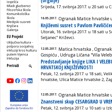
(orgulje)
Izvješća
Mladi glazbenici
Srijeda, 17. svibnja 2017. u 20 sati u 
Filozofska škola
Komunikološka
škola
16.05.2017.
Ogranak Matice hrvatske 
Medijski susreti
Književni susret s Pavlom Pavličić
Knjižara
Galerija
Utorak, 16. svibnja 2017. u 18 sati u S
EU Projekt
Seljanec" Križevci.
Uključiva kultura -
potpora socijalnoj
12.05.2017.
Matica hrvatska ,
Ogranak 
inkluziji kroz kulturu
putem Vijenca
Gospiću
, Udruga Ličana "Vila Veleb
Inkluzija
Predstavljanje knjige LIKA I VELE
HRVATSKOJ KNJIŽEVNOSTI
Petak, 12. svibnja 2017. u 18 sati,
Veli
hrvatske, Ulica Matice hrvatske 2, Za
12.05.2017.
Ogranak Matice hrvatske 
Znanstveni skup CESARGRAD U VR
Petak,
12. svibnja 2017. u 10 sati u I