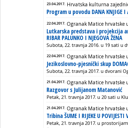
23.04.2017.
Hrvatska kulturna zajedn
Program u povodu DANA KNJIGE I
22.04.2017.
Ogranak Matice hrvatske 
Lutkarska predstava i projekcija 
RIBAR PALUNKO I NJEGOVA ŽENA
Subota, 22. travnja 2016. u 19 sati u 
22.04.2017.
Ogranak Matice hrvatske 
Jezikoslovno-pjesnički skup DOMA
Subota, 22. travnja 2017. u dvorani 
21.04.2017.
Ogranak Matice hrvatske 
Razgovor s Julijanom Matanović
Petak, 21. travnja 2017. u 20 sati u K
21.04.2017.
Ogranak Matice hrvatske 
Tribina ŠUME I RIJEKE U POVIJESTI
Petak, 21. travnja 2017. u prostorija