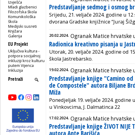
Izvješća
Predstavljanje sedmog i osmog br
Mladi glazbenici
Filozofska škola
Srijedu, 21.
veljače 2024. godine u 12 
Komunikološka
dvorana Gradske knjižnice “Juraj
Šižg
škola
Medijski susreti
Knjižara
20.02.2024.
Ogranak Matice hrvatske 
Galerija
Radionica kreativno pisanja u Jas
EU Projekt
Uključiva kultura -
Utorak, 20. veljače 2024. godine od 15
potpora socijalnoj
škola Jastrebarsko.
inkluziji kroz kulturu
putem Vijenca
19.02.2024.
Ogranak Matice hrvatske 
Inkluzija
Predstavljanje knjige "Camino od
de Compostele" autora Biljane Brda
Miža
Ponedjeljak 19. veljače 2024. godine
u Vinkovcima, J. Dalmatinca 22
17.02.2024.
Ogranak Matice hrvatske 
Predstavljanje knjige ŽIVOT NIJE
autora Ante Barišića