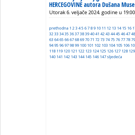
HERCEGOVINE autora Dušana Muse
Utorak 6. veljače 2024. godine u 19:00 
prethodna
1
2
3
4
5
6
7
8
9
10
11
12
13
14
15
16
1
32
33
34
35
36
37
38
39
40
41
42
43
44
45
46
47
4
63
64
65
66
67
68
69
70
71
72
73
74
75
76
77
78
7
94
95
96
97
98
99
100
101
102
103
104
105
106
10
118
119
120
121
122
123
124
125
126
127
128
129
140
141
142
143
144
145
146
147
sljedeća