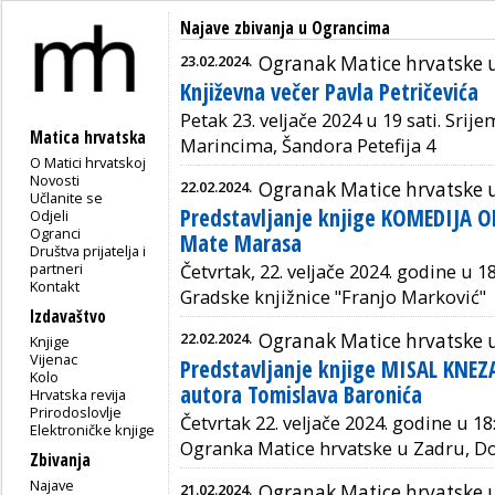
Najave zbivanja u Ograncima
23.02.2024.
Ogranak Matice hrvatske 
Književna večer Pavla Petričevića
Petak 23. veljače 2024 u 19 sati. Sri
Matica hrvatska
Marincima, Šandora Petefija 4
O Matici hrvatskoj
Novosti
22.02.2024.
Ogranak Matice hrvatske 
Učlanite se
Predstavljanje knjige KOMEDIJA O
Odjeli
Ogranci
Mate Marasa
Društva prijatelja i
partneri
Četvrtak, 22. veljače 2024. godine u 1
Kontakt
Gradske knjižnice "Franjo Marković" T
Izdavaštvo
22.02.2024.
Ogranak Matice hrvatske 
Knjige
Vijenac
Predstavljanje knjige MISAL KN
Kolo
autora Tomislava Baronića
Hrvatska revija
Prirodoslovlje
Četvrtak 22. veljače 2024. godine
u 18
Elektroničke knjige
Ogranka Matice hrvatske u Zadru, Do
Zbivanja
Najave
21.02.2024.
Ogranak Matice hrvatske 