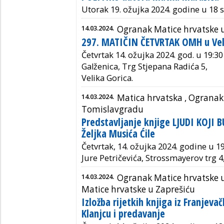
Utorak 19. ožujka 2024. godine u 18 sa
14.03.2024.
Ogranak Matice hrvatske u 
297. MATIČIN ČETVRTAK OMH u Veli
Četvrtak 14. ožujka 2024. god. u 19:30
Galženica, Trg Stjepana Radića 5,
Velika Gorica.
14.03.2024.
Matica hrvatska ,
Ogranak 
Tomislavgradu
Predstavljanje knjige LJUDI KOJI 
Željka Musića Ćile
Četvrtak, 14. ožujka 2024. godine u 19
Jure Petričevića,
Strossmayerov trg 4
14.03.2024.
Ogranak Matice hrvatske 
Matice hrvatske u Zaprešiću
Izložba rijetkih knjiga iz Franjev
Klanjcu i predavanje