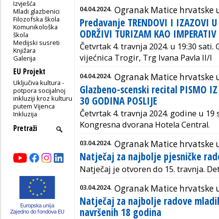
Izvješća
04.04.2024.
Ogranak Matice hrvatske 
Mladi glazbenici
Filozofska škola
Predavanje TRENDOVI I IZAZOVI U
Komunikološka
ODRŽIVI TURIZAM KAO IMPERATIV 
škola
Medijski susreti
Četvrtak 4. travnja 2024. u 19:30 sati.
Knjižara
vijećnica
Trogir, Trg Ivana Pavla II/I
Galerija
EU Projekt
04.04.2024.
Ogranak Matice hrvatske u
Uključiva kultura -
Glazbeno-scenski recital PISMO I
potpora socijalnoj
inkluziji kroz kulturu
30 GODINA POSLIJE
putem Vijenca
Četvrtak 4. travnja 2024. godine u 19 s
Inkluzija
Kongresna dvorana Hotela Central.
03.04.2024.
Ogranak Matice hrvatske
Natječaj za najbolje pjesničke ra
Natječaj je otvoren do 15. travnja. Det
03.04.2024.
Ogranak Matice hrvatske
Natječaj za najbolje radove mladi
navršenih 18 godina