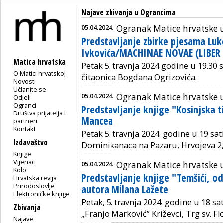
Najave zbivanja u Ograncima
05.04.2024.
Ogranak Matice hrvatske 
Predstavljanje zbirke pjesama Luk
Ivkovića/MACHINAE NOVAE (LIBER
Matica hrvatska
Petak 5. travnja 2024 godine u 19.30 s
O Matici hrvatskoj
čitaonica
Bogdana Ogrizovića.
Novosti
Učlanite se
05.04.2024.
Ogranak Matice hrvatske u
Odjeli
Ogranci
Predstavljanje knjige "Kosinjska 
Društva prijatelja i
Mancea
partneri
Kontakt
Petak 5. travnja 2024. godine u 19 sat
Izdavaštvo
Dominikanaca na Pazaru, Hrvojeva 2, 
Knjige
Vijenac
05.04.2024.
Ogranak Matice hrvatske 
Kolo
Predstavljanje knjige "Temšići, o
Hrvatska revija
Prirodoslovlje
autora Milana Lažete
Elektroničke knjige
Petak, 5. travnja 2024. godine u 18 sa
Zbivanja
„Franjo Marković” Križevci, Trg sv. Flo
Najave