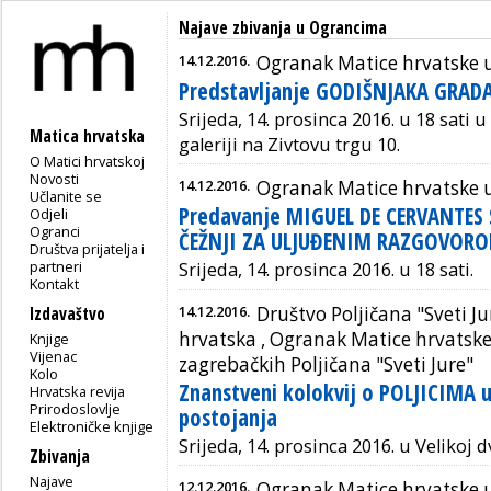
Najave zbivanja u Ograncima
14.12.2016.
Ogranak Matice hrvatske 
Predstavljanje GODIŠNJAKA GRAD
Srijeda, 14. prosinca 2016. u 18 sati 
Matica hrvatska
galeriji na Zivtovu trgu 10.
O Matici hrvatskoj
Novosti
14.12.2016.
Ogranak Matice hrvatske 
Učlanite se
Predavanje MIGUEL DE CERVANTES 
Odjeli
Ogranci
ČEŽNJI ZA ULJUĐENIM RAZGOVOR
Društva prijatelja i
partneri
Srijeda, 14. prosinca 2016. u 18 sati.
Kontakt
14.12.2016.
Društvo Poljičana "Sveti Ju
Izdavaštvo
hrvatska ,
Ogranak Matice hrvatske
Knjige
Vijenac
zagrebačkih Poljičana "Sveti Jure"
Kolo
Znanstveni kolokvij o POLJICIMA u
Hrvatska revija
Prirodoslovlje
postojanja
Elektroničke knjige
Srijeda, 14. prosinca 2016. u Velikoj 
Zbivanja
Najave
12.12.2016.
Ogranak Matice hrvatske 