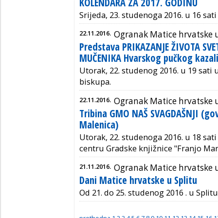
KOLENDARA ZA 2017. GODINU
Srijeda, 23. studenoga 2016. u 16 sat
22.11.2016.
Ogranak Matice hrvatske 
Predstava PRIKAZANJE ŽIVOTA SV
MUČENIKA Hvarskog pučkog kazali
Utorak, 22. studenog 2016. u 19 sati 
biskupa.
22.11.2016.
Ogranak Matice hrvatske 
Tribina GMO NAŠ SVAGDAŠNJI (govo
Malenica)
Utorak, 22. studenoga 2016. u 18 sa
centru Gradske knjižnice "Franjo Mar
21.11.2016.
Ogranak Matice hrvatske u
Dani Matice hrvatske u Splitu
Od 21. do 25. studenog 2016 . u Splitu
prethodna
1
2
3
4
5
6
7
8
9
10
11
12
13
14
15
16
1