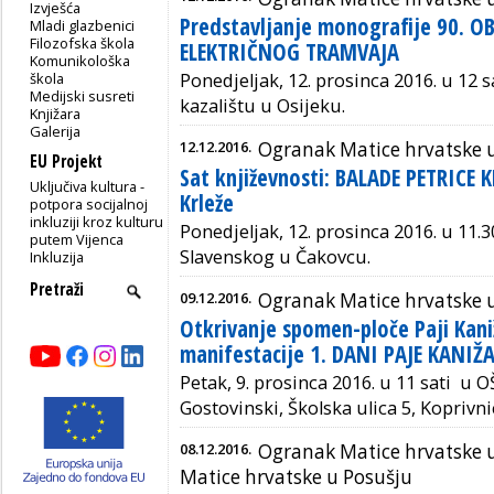
Izvješća
Predstavljanje monografije 90. O
Mladi glazbenici
Filozofska škola
ELEKTRIČNOG TRAMVAJA
Komunikološka
škola
Ponedjeljak, 12. prosinca 2016. u 1
Medijski susreti
kazalištu u Osijeku.
Knjižara
Galerija
12.12.2016.
Ogranak Matice hrvatske 
EU Projekt
Sat književnosti: BALADE PETRICE
Uključiva kultura -
Krleže
potpora socijalnoj
inkluziji kroz kulturu
Ponedjeljak, 12. prosinca 2016. u 11.3
putem Vijenca
Slavenskog u Čakovcu.
Inkluzija
09.12.2016.
Ogranak Matice hrvatske u
Otkrivanje spomen-ploče Paji Kani
manifestacije 1. DANI PAJE KANIŽ
Petak, 9. prosinca 2016. u 11 sati u
Gostovinski, Školska ulica 5, Koprivni
08.12.2016.
Ogranak Matice hrvatske u
Matice hrvatske u Posušju