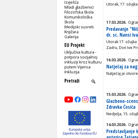
Izvješća
Utorak, 17. ožujka
Mladi glazbenici
Filozofska škola
Komunikološka
škola
17.03.2026.
Ogra
Medijski susreti
Predavanje "Niš
Knjižara
dr. sc. Nansi Iv
Galerija
Utorak 17. ožujka 
EU Projekt
Zadru, Don Ive Pr
Uključiva kultura -
potpora socijalnoj
16.03.2026.
Ogra
inkluziji kroz kulturu
Natječaj za nag
putem Vijenca
Inkluzija
Natječaj je otvore
15.03.2026.
Ogra
Glazbeno-scens
Zdravka Ćosića
Nedjelja, 15. ožuj
14.03.2026.
Ogra
Predstavljanje 
autorice Tatjan