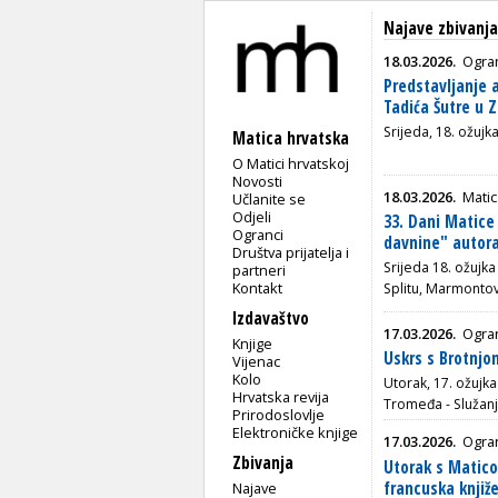
Najave zbivanj
18.03.2026.
Ogra
Predstavljanje
Tadića Šutre u 
Srijeda, 18. ožuj
Matica hrvatska
O Matici hrvatskoj
Novosti
18.03.2026.
Matic
Učlanite se
Odjeli
33. Dani Matice 
Ogranci
davnine" autor
Društva prijatelja i
Srijeda 18. ožujk
partneri
Kontakt
Splitu, Marmontova
Izdavaštvo
17.03.2026.
Ogran
Knjige
Uskrs s Brotnjom
Vijenac
Kolo
Utorak, 17. ožujka
Hrvatska revija
Tromeđa - Služanj 
Prirodoslovlje
Elektroničke knjige
17.03.2026.
Ogra
Zbivanja
Utorak s Matico
francuska knjiž
Najave