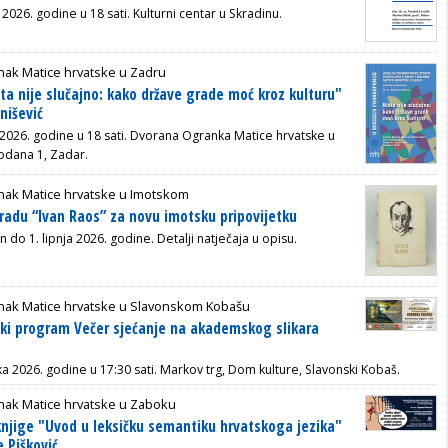
 2026. godine u 18 sati. Kulturni centar u Skradinu.
nak Matice hrvatske u Zadru
ta nije slučajno: kako države grade moć kroz kulturu"
anišević
2026. godine u 18 sati. D
vorana Ogranka Matice hrvatske u
odana 1, Zadar.
nak Matice hrvatske u Imotskom
radu “Ivan Raos” za novu imotsku pripovijetku
n do 1. lipnja 2026. godine. Detalji natječaja u opisu.
nak Matice hrvatske u Slavonskom Kobašu
ki program Večer sjećanje na akademskog slikara
ka 2026. godine u 17:30 sati. Markov trg, Dom kulture, Slavonski Kobaš.
nak Matice hrvatske u Zaboku
knjige "Uvod u leksičku semantiku hrvatskoga jezika"
e Pišković