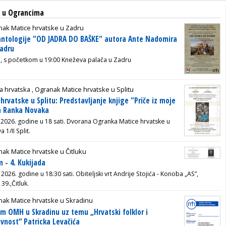
a u Ograncima
nak Matice hrvatske u Zadru
 antologije "OD JADRA DO BAŠKE" autora Ante Nadomira
Zadru
ka, s početkom u 19:00
Kneževa palača u Zadru
a hrvatska ,
Ogranak Matice hrvatske u Splitu
hrvatske u Splitu: Predstavljanje knjige "Priče iz moje
a Ranka Novaka
a 2026. godine u 18 sati. Dvorana Ogranka Matice hrvatske u
 1/II Split.
ak Matice hrvatske u Čitluku
 - 4. Kukijada
 2026. godine u 18:30 sati. Obiteljski vrt Andrije Stojića - Konoba „AS”,
39.,Čitluk.
nak Matice hrvatske u Skradinu
m OMH u Skradinu uz temu „Hrvatski folklor i
evnost“ Patricka Levačića