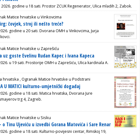
a 2026. godine u 18 sati. Prostor ZCUK Regenerator, Ulica mladih 2, Zabok.
nak Matice hrvatske u Vinkovcima
rg: čovjek, stroj ili nešto treće?
 2026. godine u 20 sati. Dvorana OMH u Vinkovcima, Jurja
kovci.
ak Matice hrvatske u Zaprešiću
a uz goste Evelinu Rudan Kapec i Ivana Kapeca
2026. u 19 sati. Prostorije OMH u Zaprešiću, Ulica kardinala A.
a hrvatska ,
Ogranak Matice hrvatske u Podstrani
A U MATICI kulturno-umjetnički događaj
2026. godine u 18 sati. Matica hrvatska, Dvorana Jure
ssmayerov trg 4, Zagreb.
ak Matice hrvatske u Sisku
– o Tinu Ujeviću u izvedbi Gorana Matovića i Sare Renar
2026. godine u 18 sati. Kulturno-povijesni centar, Rimskoj 19,