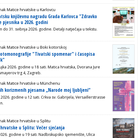
ak Matice hrvatske u Karlovcu
atsku književnu nagradu Grada Karlovca "Zdravko
 pjesnika u 2026. godini
n do 31. svibnja 2026. godine. Detalji natječaja u tekstu.
ak Matice hrvatske u Boki kotorskoj
fotomonografije "Tivatski spomenar" i časopisa
ik"
ujka 2026. godine u 18 sati. Matica hrvatska, Dvorana Jure
ssmayerov trg 4, Zagreb.
nak Matice hrvatske u Münchenu
ih korizmenih pjesama „Narode moj ljubljeni“
 2026. godine u 12 sati. Crkva sv. Gabrijela, Versaillerstrasse
n.
ak Matice hrvatske u Splitu
hrvatske u Splitu: Večer sjećanja
2026. godine u 19 sati. Nadbiskupsko sjemenište, Ulica