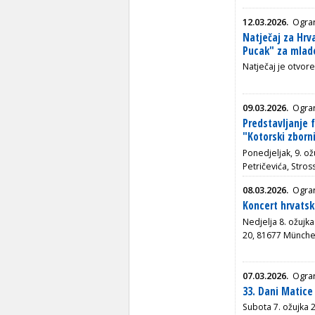
12.03.2026.
Ogran
Natječaj za Hrv
Pucak" za mlade
Natječaj je otvore
09.03.2026.
Ogran
Predstavljanje 
"Kotorski zborn
Ponedjeljak, 9. ož
Petričevića, Stro
08.03.2026.
Ogra
Koncert hrvatsk
Nedjelja 8. ožujka
20, 81677 Münche
07.03.2026.
Ogran
33. Dani Matice 
Subota 7. ožujka 