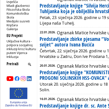
Izvješća
Predstavljanje knjige "Silvija Her
Mladi glazbenici
Filozofska škola
Tuhljanka koja je obilježila hrvatsk
Komunikološka
Petak, 23. siječnja 2026. godine u 19 
škola
Medijski susreti
Lijepa naša Tuhelj.
Knjižara
Galerija
22.01.2026.
Ogranak Matice hrvatske 
EU Projekt
Predstavljanje zbirke pjesama “Vol
Uključiva kultura -
svijet” autora Ivana Bucića
potpora socijalnoj
inkluziji kroz kulturu
Četvrtak, 22. siječnja 2026. godine u 1
putem Vijenca
hrvatske u Zadru, Don Ive Prodana 1,
Inkluzija
20.01.2026.
Ogranak Matice hrvatske u
Predstavljanje knjige "KOMUNISTI
PROGONI SOLINSKIH HSS-OVACA" 
Utorak 20. siječnja 2026. godine u 18
Solin.
16.01.2026.
Ogranak Matice hrvatske 
Predstavljanje knjige dr. sc. Ante