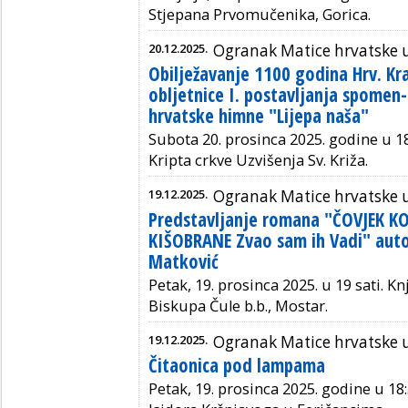
Stjepana Prvomučenika,
Gorica.
20.12.2025.
Ogranak Matice hrvatske 
Obilježavanje 1100 godina Hrv. Kra
obljetnice I. postavljanja spomen
hrvatske himne "Lijepa naša"
Subota 20. prosinca 2025. godine u 18
Kripta crkve Uzvišenja Sv. Križa.
19.12.2025.
Ogranak Matice hrvatske u
Predstavljanje romana "ČOVJEK KO
KIŠOBRANE Zvao sam ih Vadi" autor
Matković
Petak, 19. prosinca 2025. u 19 sati. Kn
Biskupa Čule b.b., Mostar.
19.12.2025.
Ogranak Matice hrvatske 
Čitaonica pod lampama
Petak, 19. prosinca 2025. godine u 18: