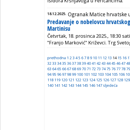
Isidora Kršnjavoga u Feričancima.
18.12.2025.
Ogranak Matice hrvatske 
Predavanje o nobelovcu hrvatskog
Martinisu
Četvrtak, 18. prosinca 2025., 18:30 sat
"Franjo Marković" Križevci. Trg Svetog
prethodna
1
2
3
4
5
6
7
8
9
10
11
12
13
14
15
16
1
32
33
34
35
36
37
38
39
40
41
42
43
44
45
46
47
4
63
64
65
66
67
68
69
70
71
72
73
74
75
76
77
78
7
94
95
96
97
98
99
100
101
102
103
104
105
106
10
118
119
120
121
122
123
124
125
126
127
128
129
140
141
142
143
144
145
146
147
sljedeća