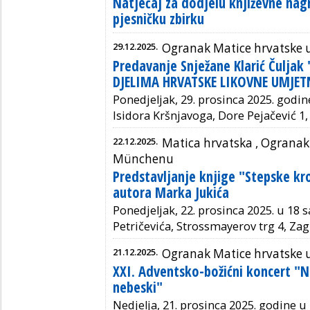
Natječaj za dodjelu književne nagr
pjesničku zbirku
29.12.2025.
Ogranak Matice hrvatske 
Predavanje Snježane Klarić Čuljak
DJELIMA HRVATSKE LIKOVNE UMJET
Ponedjeljak, 29. prosinca 2025. godine
Isidora Kršnjavoga, Dore Pejačević 1, 
22.12.2025.
Matica hrvatska ,
Ogranak 
Münchenu
Predstavljanje knjige "Stepske kr
autora Marka Jukića
Ponedjeljak, 22. prosinca 2025. u 18 s
Petričevića, Strossmayerov trg 4, Zag
21.12.2025.
Ogranak Matice hrvatske
XXI. Adventsko-božićni koncert "N
nebeski"
Nedjelja, 21. prosinca 2025. godine u 