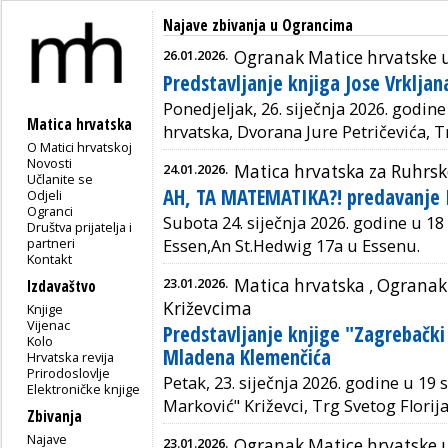
Najave zbivanja u Ograncima
26.01.2026.
Ogranak Matice hrvatske 
Predstavljanje knjiga Jose Vrkljan
Ponedjeljak, 26. siječnja 2026. godine
Matica hrvatska
hrvatska, Dvorana Jure Petričevića, Tr
O Matici hrvatskoj
Novosti
24.01.2026.
Matica hrvatska za Ruhrsk
Učlanite se
AH, TA MATEMATIKA?! predavanje I
Odjeli
Ogranci
Subota 24. siječnja 2026. godine u 18
Društva prijatelja i
partneri
Essen,An St.Hedwig 17a u Essenu.
Kontakt
23.01.2026.
Matica hrvatska ,
Ogranak 
Izdavaštvo
Križevcima
Knjige
Vijenac
Predstavljanje knjige "Zagrebački 
Kolo
Mladena Klemenčića
Hrvatska revija
Prirodoslovlje
Petak, 23. siječnja 2026. godine u 19 
Elektroničke knjige
Marković" Križevci, Trg Svetog Florija
Zbivanja
Najave
23.01.2026.
Ogranak Matice hrvatske 