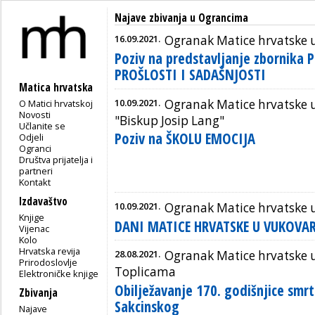
Najave zbivanja u Ograncima
16.09.2021.
Ogranak Matice hrvatske 
Poziv na predstavljanje zbornika 
PROŠLOSTI I SADAŠNJOSTI
Matica hrvatska
10.09.2021.
Ogranak Matice hrvatske 
O Matici hrvatskoj
Novosti
"Biskup Josip Lang"
Učlanite se
Poziv na ŠKOLU EMOCIJA
Odjeli
Ogranci
Društva prijatelja i
partneri
Kontakt
Izdavaštvo
10.09.2021.
Ogranak Matice hrvatske 
Knjige
DANI MATICE HRVATSKE U VUKOVAR
Vijenac
Kolo
Hrvatska revija
28.08.2021.
Ogranak Matice hrvatske 
Prirodoslovlje
Toplicama
Elektroničke knjige
Obilježavanje 170. godišnjice smrt
Zbivanja
Sakcinskog
Najave