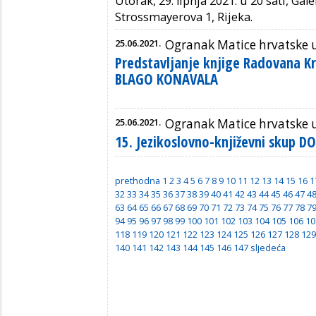
Utorak, 29. lipnja 2021. u 20 sati,
Galer
Strossmayerova 1, Rijeka.
25.06.2021.
Ogranak Matice hrvatske 
Predstavljanje knjige Radovana 
BLAGO KONAVALA
25.06.2021.
Ogranak Matice hrvatske 
15. Jezikoslovno-književni skup 
prethodna
1
2
3
4
5
6
7
8
9
10
11
12
13
14
15
16
1
32
33
34
35
36
37
38
39
40
41
42
43
44
45
46
47
4
63
64
65
66
67
68
69
70
71
72
73
74
75
76
77
78
7
94
95
96
97
98
99
100
101
102
103
104
105
106
10
118
119
120
121
122
123
124
125
126
127
128
129
140
141
142
143
144
145
146
147
sljedeća