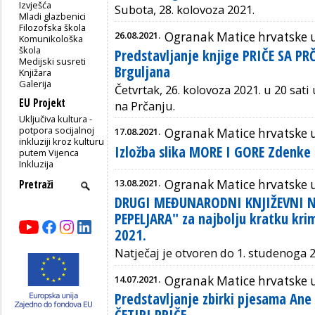
Izvješća
Subota, 28. kolovoza 2021.
Mladi glazbenici
Filozofska škola
26.08.2021.
Ogranak Matice hrvatske u
Komunikološka
škola
Predstavljanje knjige PRIČE SA PR
Medijski susreti
Brguljana
Knjižara
Galerija
Četvrtak, 26. kolovoza 2021. u 20 sat
EU Projekt
na Prčanju.
Uključiva kultura -
potpora socijalnoj
17.08.2021.
Ogranak Matice hrvatske 
inkluziji kroz kulturu
Izložba slika MORE I GORE Zdenke B
putem Vijenca
Inkluzija
13.08.2021.
Ogranak Matice hrvatske u 
DRUGI MEĐUNARODNI KNJIŽEVNI N
PEPELJARA" za najbolju kratku krim
2021.
Natječaj je otvoren do 1. studenoga 
14.07.2021.
Ogranak Matice hrvatske 
Predstavljanje zbirki pjesama Ane 
ČETIRI PRIČE