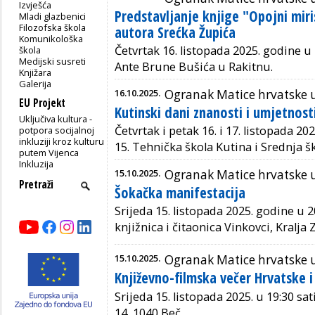
Izvješća
Predstavljanje knjige "Opojni miri
Mladi glazbenici
Filozofska škola
autora Srećka Župića
Komunikološka
Četvrtak 16. listopada 2025. godine u 
škola
Medijski susreti
Ante Brune Bušića u Rakitnu.
Knjižara
Galerija
16.10.2025.
Ogranak Matice hrvatske u
EU Projekt
Kutinski dani znanosti i umjetnost
Uključiva kultura -
Četvrtak i petak 16. i 17. listopada 20
potpora socijalnoj
inkluziji kroz kulturu
15. Tehnička škola Kutina i Srednja š
putem Vijenca
Inkluzija
15.10.2025.
Ogranak Matice hrvatske 
Šokačka manifestacija
Srijeda 15. listopada 2025. godine u 2
knjižnica i čitaonica Vinkovci, Kralja
15.10.2025.
Ogranak Matice hrvatske 
Književno-filmska večer Hrvatske i
Srijeda 15. listopada 2025. u 19:30 sa
14, 1040 Beč.