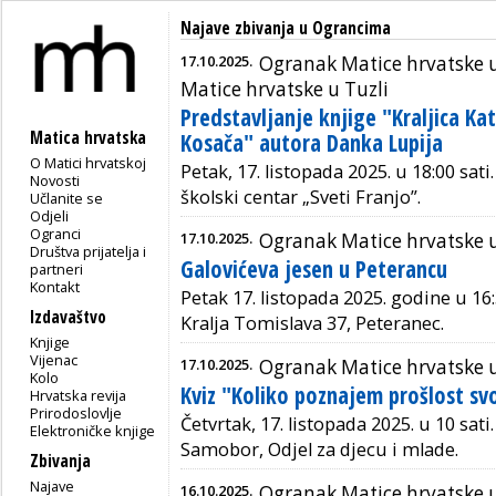
Najave zbivanja u Ograncima
17.10.2025.
Ogranak Matice hrvatske u
Matice hrvatske u Tuzli
Predstavljanje knjige "Kraljica Ka
Matica hrvatska
Kosača" autora Danka Lupija
O Matici hrvatskoj
Petak, 17. listopada 2025. u 18:00 sati.
Novosti
školski centar „Sveti Franjo”.
Učlanite se
Odjeli
Ogranci
17.10.2025.
Ogranak Matice hrvatske u
Društva prijatelja i
Galovićeva jesen u Peterancu
partneri
Kontakt
Petak 17. listopada 2025. godine u 16:
Izdavaštvo
Kralja Tomislava 37, Peteranec.
Knjige
Vijenac
17.10.2025.
Ogranak Matice hrvatske
Kolo
Kviz "Koliko poznajem prošlost sv
Hrvatska revija
Prirodoslovlje
Četvrtak, 17. listopada 2025. u 10 sati
Elektroničke knjige
Samobor, Odjel za djecu i mlade.
Zbivanja
Najave
16.10.2025.
Ogranak Matice hrvatske