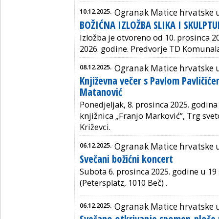
10.12.2025.
Ogranak Matice hrvatske
BOŽIĆNA IZLOŽBA SLIKA I SKULPT
Izložba je otvoreno od 10. prosinca 20
2026. godine. Predvorje TD Komunala
08.12.2025.
Ogranak Matice hrvatske 
Književna večer s Pavlom Pavličiće
Matanović
Ponedjeljak, 8. prosinca 2025. godina 
knjižnica „Franjo Marković”, Trg svet
Križevci.
06.12.2025.
Ogranak Matice hrvatske 
Svečani božićni koncert
Subota 6. prosinca 2025. godine u 19 
(Petersplatz, 1010 Beč) .
06.12.2025.
Ogranak Matice hrvatske 
Svečano otkrivanje spomen-ploče 