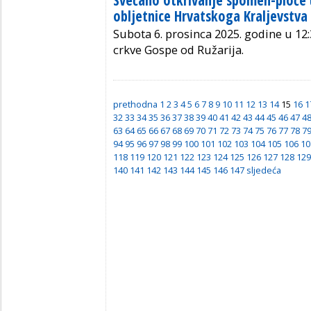
obljetnice Hrvatskoga Kraljevstva 
Subota 6. prosinca 2025. godine u 12:
crkve Gospe od Ružarija.
prethodna
1
2
3
4
5
6
7
8
9
10
11
12
13
14
15
16
1
32
33
34
35
36
37
38
39
40
41
42
43
44
45
46
47
4
63
64
65
66
67
68
69
70
71
72
73
74
75
76
77
78
7
94
95
96
97
98
99
100
101
102
103
104
105
106
10
118
119
120
121
122
123
124
125
126
127
128
129
140
141
142
143
144
145
146
147
sljedeća