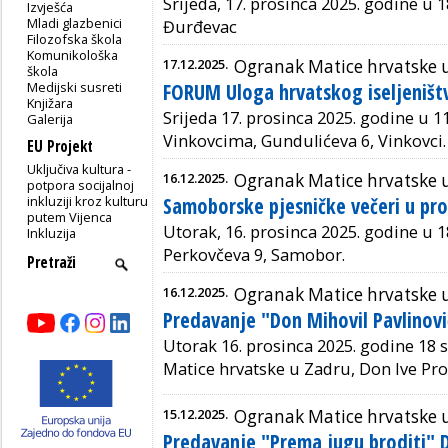
Srijeda, 17. prosinca 2025. godine u 1
Izvješća
Mladi glazbenici
Đurđevac
Filozofska škola
Komunikološka
17.12.2025.
Ogranak Matice hrvatske 
škola
Medijski susreti
FORUM Uloga hrvatskog iseljeniš
Knjižara
Srijeda 17. prosinca 2025. godine u 1
Galerija
Vinkovcima, Gundulićeva 6, Vinkovci.
EU Projekt
Uključiva kultura -
16.12.2025.
Ogranak Matice hrvatske
potpora socijalnoj
inkluziji kroz kulturu
Samoborske pjesničke večeri u pro
putem Vijenca
Utorak, 16. prosinca 2025. godine u 18 
Inkluzija
Perkovčeva 9, Samobor.
16.12.2025.
Ogranak Matice hrvatske 
Predavanje "Don Mihovil Pavlinovi
Utorak 16. prosinca 2025. godine 18 
Matice hrvatske u Zadru, Don Ive Pr
15.12.2025.
Ogranak Matice hrvatske 
Predavanje "Prema jugu broditi" 