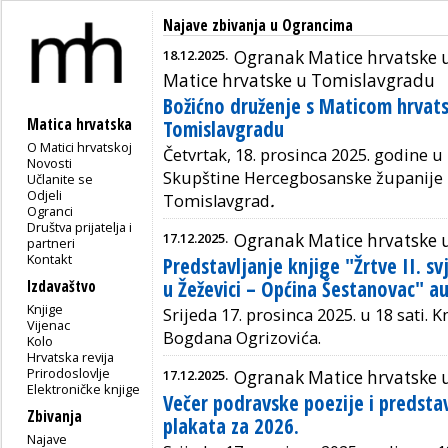
Najave zbivanja u Ograncima
18.12.2025.
Ogranak Matice hrvatske u
Matice hrvatske u Tomislavgradu
Božićno druženje s Maticom hrvat
Matica hrvatska
Tomislavgradu
O Matici hrvatskoj
Četvrtak, 18. prosinca 2025. godine u 
Novosti
Skupštine Hercegbosanske županije K
Učlanite se
Odjeli
Tomislavgrad
.
Ogranci
Društva prijatelja i
17.12.2025.
Ogranak Matice hrvatske u
partneri
Kontakt
Predstavljanje knjige "Žrtve II. sv
u Žeževici – Općina Šestanovac" a
Izdavaštvo
Knjige
Srijeda 17. prosinca 2025. u 18 sati. K
Vijenac
Bogdana Ogrizovića.
Kolo
Hrvatska revija
Prirodoslovlje
17.12.2025.
Ogranak Matice hrvatske 
Elektroničke knjige
Večer podravske poezije i predsta
Zbivanja
plakata za 2026.
Najave