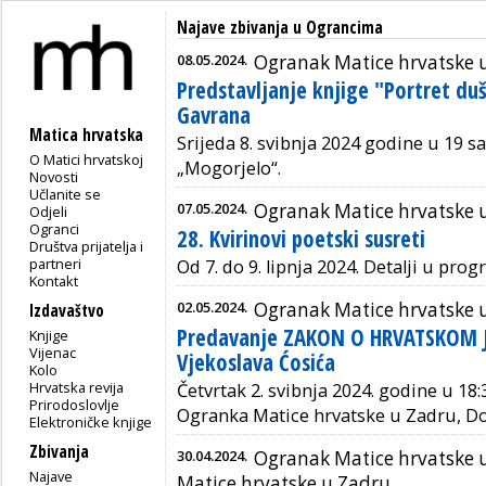
Najave zbivanja u Ograncima
08.05.2024.
Ogranak Matice hrvatske u
Predstavljanje knjige "Portret du
Gavrana
Matica hrvatska
Srijeda 8. svibnja 2024 godine u 19 sa
O Matici hrvatskoj
„Mogorjelo“.
Novosti
Učlanite se
07.05.2024.
Ogranak Matice hrvatske u
Odjeli
Ogranci
28. Kvirinovi poetski susreti
Društva prijatelja i
partneri
Od 7. do 9. lipnja 2024. Detalji u pro
Kontakt
02.05.2024.
Ogranak Matice hrvatske 
Izdavaštvo
Predavanje ZAKON O HRVATSKOM J
Knjige
Vijenac
Vjekoslava Ćosića
Kolo
Hrvatska revija
Četvrtak 2. svibnja 2024. godine
u 18:3
Prirodoslovlje
Ogranka Matice hrvatske u Zadru, Do
Elektroničke knjige
Zbivanja
30.04.2024.
Ogranak Matice hrvatske
Najave
Matice hrvatske u Zadru