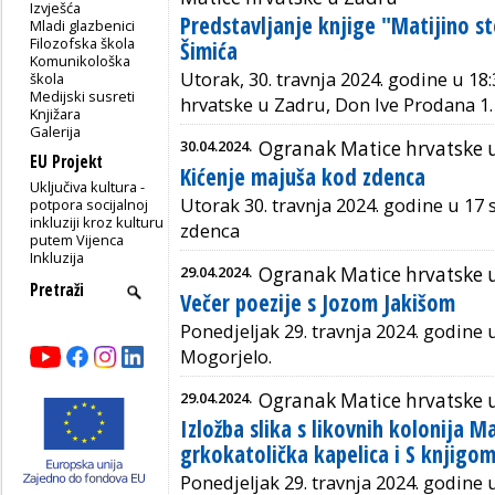
Izvješća
Predstavljanje knjige "Matijino st
Mladi glazbenici
Filozofska škola
Šimića
Komunikološka
Utorak, 30. travnja 2024. godine u 18
škola
Medijski susreti
hrvatske u Zadru, Don Ive Prodana 1.
Knjižara
Galerija
30.04.2024.
Ogranak Matice hrvatske
EU Projekt
Kićenje majuša kod zdenca
Uključiva kultura -
Utorak 30. travnja 2024. godine u 17 
potpora socijalnoj
inkluziji kroz kulturu
zdenca
putem Vijenca
Inkluzija
29.04.2024.
Ogranak Matice hrvatske u
Večer poezije s Jozom Jakišom
Ponedjeljak 29. travnja 2024. godine u
Mogorjelo.
29.04.2024.
Ogranak Matice hrvatske u
Izložba slika s likovnih kolonija 
grkokatolička kapelica i S knjigom
Ponedjeljak 29. travnja 2024. godine u 