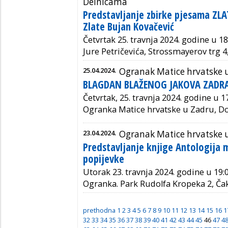
Delnicama
Predstavljanje zbirke pjesama ZLA
Zlate Bujan Kovačević
Četvrtak 25. travnja 2024. godine u 18
Jure Petričevića, Strossmayerov trg 4
25.04.2024.
Ogranak Matice hrvatske 
BLAGDAN BLAŽENOG JAKOVA ZADR
Četvrtak, 25. travnja 2024. godine
u 17
Ogranka Matice hrvatske u Zadru, Do
23.04.2024.
Ogranak Matice hrvatske 
Predstavljanje knjige Antologija
popijevke
Utorak 23. travnja 2024. godine u 19:0
Ogranka. Park Rudolfa Kropeka 2, Ča
prethodna
1
2
3
4
5
6
7
8
9
10
11
12
13
14
15
16
1
32
33
34
35
36
37
38
39
40
41
42
43
44
45
46
47
4