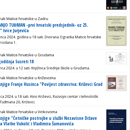
nak Matice hrvatske u Zadru
NJO TUĐMAN -prvi hrvatski predsjednik- uz 25.
" Ivice Jurjevića
sinca 2024. godina u 18 sati. Dvorana Ogranka Matice hrvatske
Prodana 1.
nak Matice hrvatske u Grudama
godišnja Susreti 18
nca 2024. u 12 sati. Knjižnica Srednje škole u Grudama.
ak Matice hrvatske u Križevcima
njige Franje Husinca "Povijest zdravstva: Križevci Grad
ca 2024. u 18 sati.
Kino Križevci, Razvojni centar i tehnološki
 Tuđmana 20, Križevci.
nak Matice hrvatske u Vinkovcima
knjige "Četničke postrojbe u službi Nezavisne Države
a Vlatke Vukolić i Vladimira Šumanovića