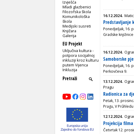
Izvješća
Mladi glazbenici
Filozofska škola
16.12.2024.
Matic
Komunikološka
škola
Predstavljanje k
Medijski susreti
Ponedjeljak, 16. p
Knjižara
Gradske knjižnice
Galerija
EU Projekt
Uključiva kultura -
16.12.2024.
Ogra
potpora socijalnoj
Samoborske pjes
inkluziji kroz kulturu
putem Vijenca
Ponedjeljak, 16. p
Inkluzija
Perkovčeva 9.
13.12.2024.
Ogran
Pragu
Radionica za d
Petak, 13. prosin
Pragu, V Průhledu
12.12.2024.
Ogra
Projekcija filma
Četvrtak 12. pros