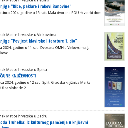
njige "Ribe, paklare i rakovi Banovine"
rosinca 2024. godine u 13 sati. Mala dvorana POU Hrvatski dom
nak Matice hrvatske u Vinkovcima
njige "Povijest klavirske literature 1. dio"
ca 2024. godine u 11 sati. Dvorana OMH u Vinkovcima, J.
kovci.
ak Matice hrvatske u Splitu
IČAJNE KNJIŽEVNOSTI
nca 2024. godine u 12 sati.
Split, Gradska knjižnica Marka
 Ulica slobode 2
nak Matice hrvatske u Zadru
oda Truhelka: Iz kulturnog pamćenja u književni
 Ivon: