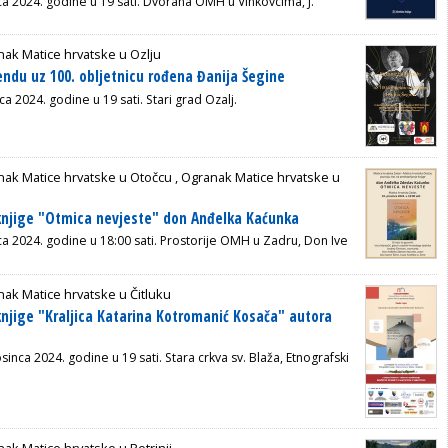
a 2024. godine u 19 sati.
Dvorana OMH u Vinkovcima, J.
ak Matice hrvatske u Ozlju
endu uz 100. obljetnicu rođena Đanija Šegine
ca 2024. godine u 19 sati. Stari grad Ozalj.
nak Matice hrvatske u Otočcu
,
Ogranak Matice hrvatske u
knjige "Otmica nevjeste" don Anđelka Kaćunka
ca 2024. godine u 18:00 sati. Prostorije OMH u Zadru, Don Ive
ak Matice hrvatske u Čitluku
knjige "Kraljica Katarina Kotromanić Kosača" autora
sinca 2024. godine u 19 sati.
Stara crkva sv. Blaža,
Etnografski
ak Matice hrvatske u Petrinji