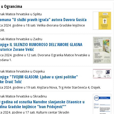
a u Ograncima
ak Matice hrvatske u Splitu
romana "U službi pravih igrača" autora Davora Gusića
ca 2024. godine u 18 sati. Velika dvorana Gradske knjižnice
lit.
nak Matice hrvatske u Zadru
 knjige IL SILENZIO RUMOROSO DELL’AMORE GLASNA
autorice Zorane Vekić
inca 2024. godine u 12 sati. Dvorana Ogranka Matice hrvatske u
odana 1.
ak Matice hrvatske u Osijeku
knjige "TVOJIM GLASOM: Ljubav u sjeni politike"
ke Oraić Tolić
ca 2024. godine u 19 sati. Knjižara Nova, Trg Ante Starčevića 4, Osijek.
nak Matice hrvatske u Skradinu
 godina od osnutka Narodne slavjanske čitaonice u
dina Gradske knjižnice "Ivan Pridojević""
a 2024. godine u 17 sati.
Kulturni centar Skradin