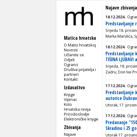
Najave zbivanj
18.12.2024.
Ogran
Predstavljanje 
Srijedu 18. prosin
Marka Marulića, Sp
Matica hrvatska
O Matici hrvatskoj
18.12.2024.
Ogra
Novosti
Predstavljanje
Učlanite se
TIŠINA LJUBAVI 
Odjeli
Ogranci
Srijeda, 18. pros
Društva prijatelja i
Zadru, Don Ive Pr
partneri
Kontakt
17.12.2024.
Ogran
Izdavaštvo
Predstavljanje 
Knjige
autorice Dubrav
Vijenac
Kolo
Utorak, 17. prosin
Hrvatska revija
Prirodoslovlje
17.12.2024.
Ogra
Elektroničke knjige
Predavanje "150
Zbivanja
Skradinu i 25 go
Najave
Utorak 17. prosinc