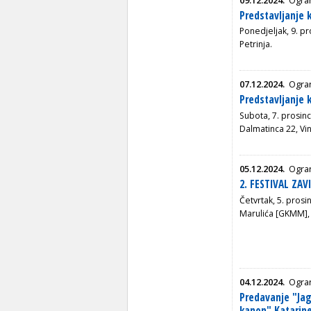
Predstavljanje k
Ponedjeljak, 9. p
Petrinja.
07.12.2024.
Ogra
Predstavljanje k
Subota, 7. prosin
Dalmatinca 22, Vin
05.12.2024.
Ogran
2. FESTIVAL ZAV
Četvrtak, 5. prosi
Marulića [GKMM],
04.12.2024.
Ogra
Predavanje "Jag
kanon" Katarine