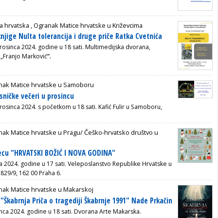
a hrvatska ,
Ogranak Matice hrvatske u Križevcima
njige Nulta tolerancija i druge priče Ratka Cvetnića
rosinca 2024. godine u 18 sati. Multimedijska dvorana,
 „Franjo Marković
”.
nak Matice hrvatske u Samoboru
ničke večeri u prosincu
rosinca 2024. s početkom u 18 sati. Kafić Fulir u Samoboru,
ak Matice hrvatske u Pragu/ Češko-hrvatsko društvo u
jecu "HRVATSKI BOŽIĆ I NOVA GODINA"
ca 2024. godine u 17 sati. Veleposlanstvo Republike Hrvatske u
 829/9, 162 00 Praha 6.
nak Matice hrvatske u Makarskoj
 "Škabrnja Priča o tragediji Škabrnje 1991" Nade Prkačin
inca 2024. godine u 18 sati. Dvorana Arte Makarska.