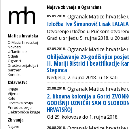
Najave zbivanja u Ograncima
05.09.2018.
Ogranak Matice hrvatske u
Izložba Ive Šimunović Lisak LALAL
Otvorenje izložbe u Pučkom otvoreno
Matica hrvatska
Grad u srijedu 5. rujna 2018. u 20 sati
O Matici hrvatskoj
Novosti
02.09.2018.
Ogranak Matice hrvatske u 
Učlanite se
Obilježavanje 20-godišnjice posje
Odjeli
Ogranci
II. Mariji Bistrici i beatifikacije ka
Društva prijatelja i
Stepinca
partneri
Kontakt
Nedjelja, 2. rujna 2018. u 18 sati.
Izdavaštvo
29.08.2018.
Ogranak Matice hrvatske
Knjige
Vijenac
2. likovna kolonija u Gorici ZVONK
Kolo
GODIŠNJI UZNIČKI SAN O SLOBO
Hrvatska revija
Prirodoslovlje
HRVATSKOJ
Elektroničke knjige
Od 29. kolovoza do 1. rujna 2018.
Zbivanja
Najave
20.08.2018.
Ogranak Matice hrvatske 