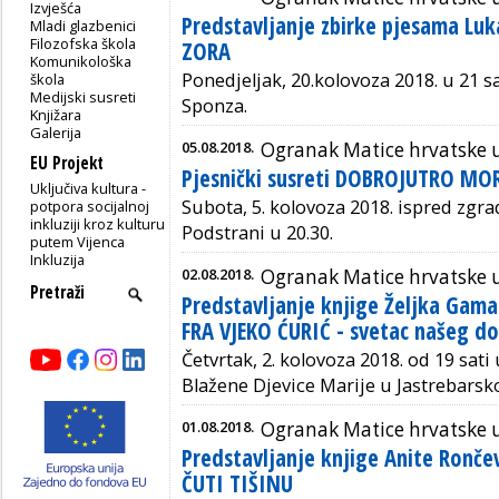
Izvješća
Predstavljanje zbirke pjesama Lu
Mladi glazbenici
Filozofska škola
ZORA
Komunikološka
Ponedjeljak, 20.kolovoza 2018. u 21 sa
škola
Medijski susreti
Sponza.
Knjižara
Galerija
05.08.2018.
Ogranak Matice hrvatske 
EU Projekt
Pjesnički susreti DOBROJUTRO MO
Uključiva kultura -
Subota, 5. kolovoza 2018.
ispred zgra
potpora socijalnoj
inkluziji kroz kulturu
Podstrani u 20.30.
putem Vijenca
Inkluzija
02.08.2018.
Ogranak Matice hrvatske 
Predstavljanje knjige Željka Gama
FRA VJEKO ĆURIĆ - svetac našeg d
Četvrtak, 2. kolovoza 2018. od 19 sati
Blažene Djevice Marije u Jastrebars
01.08.2018.
Ogranak Matice hrvatske u
Predstavljanje knjige Anite Ronče
ČUTI TIŠINU