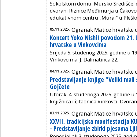
Sokolskom domu, Mursko Središće, 
dvorani Riznice Međimurja u Čakovcu,
edukativnom centru „Murai“ u Plešk
05.11.2025.
Ogranak Matice hrvatske 
Koncert Yoko NishiI povodom 21.
hrvatske u Vinkovcima
Srijeda 5. studenog 2025. godine u 1
Vinkovcima, J. Dalmatinca 22.
04.11.2025.
Ogranak Matice hrvatske 
Predstavljanje knjige "Veliki mali
Gojčete
Utorak, 4. studenoga 2025. godine u 1
knjižnica i čitaonica Vinkovci, Dvoran
03.11.2025.
Ogranak Matice hrvatske u
XXVII. tradicijska manifestacija
- Predstavljanje zbirki pjesama Lji
Ponedjeljak 3. studenoga 2025. godi