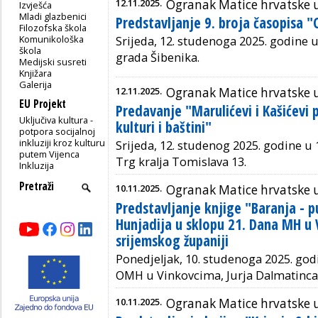
12.11.2025.
Ogranak Matice hrvatske 
Izvješća
Mladi glazbenici
Predstavljanje 9. broja časopisa 
Filozofska škola
Komunikološka
Srijeda, 12. studenoga 2025. godine u 
škola
grada Šibenika.
Medijski susreti
Knjižara
Galerija
12.11.2025.
Ogranak Matice hrvatske u
EU Projekt
Predavanje "Marulićevi i Kašićevi 
Uključiva kultura -
kulturi i baštini"
potpora socijalnoj
inkluziji kroz kulturu
Srijeda, 12. studenog 2025. godine u 
putem Vijenca
Trg kralja Tomislava 13.
Inkluzija
10.11.2025.
Ogranak Matice hrvatske 
Predstavljanje knjige "Baranja - 
Hunjadija u sklopu 21. Dana MH u
srijemskog županiji
Ponedjeljak, 10. studenoga 2025. god
OMH u Vinkovcima, Jurja Dalmatinca 
10.11.2025.
Ogranak Matice hrvatske 