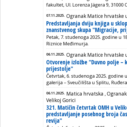
fakultet, Ul. Lorenza Jägera 9, 31000 
07.11.2025.
Ogranak Matice hrvatske 
Predstavljanja dviju knjiga u sk
znanstvenog skupa "Migracije, prij
Petak, 7. studenoga 2025. godine u 1
Riznice Međimurja.
06.11.2025.
Ogranak Matice hrvatske u
Otvorenje izložbe "Duvno polje – 
prijestolje"
Četvrtak, 6. studenoga 2025. godine u 
galerija – Sveučilišta u Splitu, Ruđer
06.11.2025.
Matica hrvatska ,
Ogranak 
Velikoj Gorici
321. Matičin četvrtak OMH u Veliko
predstavljanje posebnog broja ča
revija"