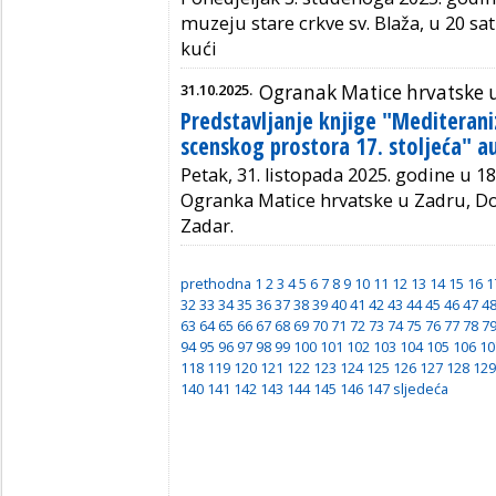
muzeju stare crkve sv. Blaža, u 20 s
kući
31.10.2025.
Ogranak Matice hrvatske 
Predstavljanje knjige "Meditera
scenskog prostora 17. stoljeća" au
Petak, 31. listopada 2025. godine u 18
Ogranka Matice hrvatske u Zadru, Do
Zadar.
prethodna
1
2
3
4
5
6
7
8
9
10
11
12
13
14
15
16
1
32
33
34
35
36
37
38
39
40
41
42
43
44
45
46
47
4
63
64
65
66
67
68
69
70
71
72
73
74
75
76
77
78
7
94
95
96
97
98
99
100
101
102
103
104
105
106
10
118
119
120
121
122
123
124
125
126
127
128
129
140
141
142
143
144
145
146
147
sljedeća