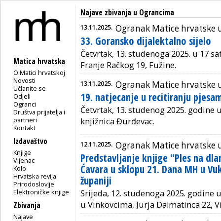
Najave zbivanja u Ograncima
13.11.2025.
Ogranak Matice hrvatske 
33. Goransko dijalektalno sijelo
Četvrtak, 13. studenoga 2025. u 17 sa
Matica hrvatska
Franje Račkog 19, Fužine.
O Matici hrvatskoj
Novosti
13.11.2025.
Ogranak Matice hrvatske 
Učlanite se
19. natjecanje u recitiranju pjesa
Odjeli
Ogranci
Četvrtak, 13. studenog 2025. godine u
Društva prijatelja i
partneri
knjižnica Đurđevac.
Kontakt
Izdavaštvo
12.11.2025.
Ogranak Matice hrvatske 
Knjige
Predstavljanje knjige "Ples na dl
Vijenac
Ćavara u sklopu 21. Dana MH u Vu
Kolo
Hrvatska revija
županiji
Prirodoslovlje
Elektroničke knjige
Srijeda, 12. studenoga 2025. godine 
u Vinkovcima, Jurja Dalmatinca 22, V
Zbivanja
Najave