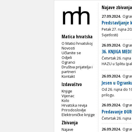
Najave zbivanj
27.09.2024.
Ogran
Predstavljanje k
Petak 27. rujna 20
Svjetlosti)
Matica hrvatska
O Matici hrvatskoj
26.09.2024.
Ogran
Novosti
36. KNJIGA MEDI
Učlanite se
Odjeli
Četvrtak 26. rujna
Ogranci
HAZU u Splitu (pal
Društva prijatelja i
partneri
26.09.2024.
Ogran
Kontakt
Jesen u Ogranku
Izdavaštvo
Od 26. rujna do 10 
Knjige
prilogu.
Vijenac
Kolo
26.09.2024.
Ogra
Hrvatska revija
Prirodoslovlje
Predavanje ĐUR
Elektroničke knjige
Četvrtak 26. rujna
Zbivanja
26.09.2024.
Ogra
Najave