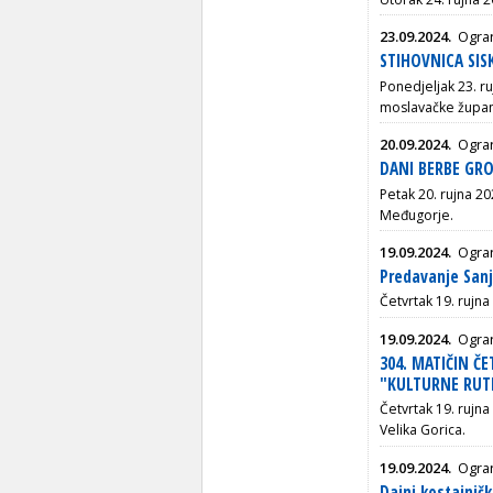
23.09.2024.
Ogran
STIHOVNICA SIS
Ponedjeljak
23. ru
moslavačke županij
20.09.2024.
Ogran
DANI BERBE GRO
Petak 20. rujna 20
Međugorje.
19.09.2024.
Ogra
Predavanje Sanj
Četvrtak 19. rujna
19.09.2024.
Ogran
304. MATIČIN Č
"KULTURNE RUTE
Četvrtak 19. rujna
Velika Gorica.
19.09.2024.
Ogran
Dajni kostajnič