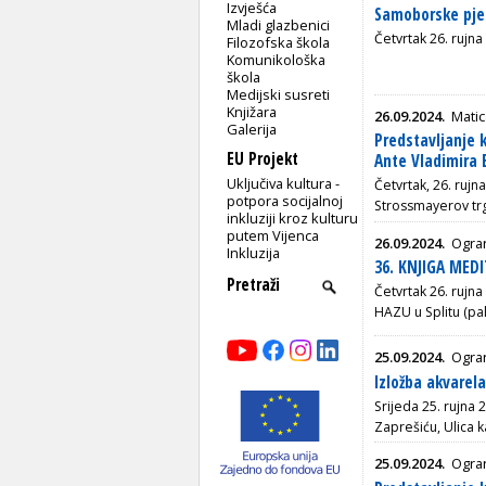
Izvješća
Samoborske pjes
Mladi glazbenici
Četvrtak 26. rujna
Filozofska škola
Komunikološka
škola
Medijski susreti
Knjižara
26.09.2024.
Matic
Galerija
Predstavljanje 
EU Projekt
Ante Vladimira 
Uključiva kultura -
Četvrtak, 26. rujn
potpora socijalnoj
Strossmayerov trg
inkluziji kroz kulturu
putem Vijenca
26.09.2024.
Ogra
Inkluzija
36. KNJIGA MED
Četvrtak 26. rujna
HAZU u Splitu (pal
25.09.2024.
Ogran
Izložba akvarel
Srijeda 25. rujna 
Zaprešiću, Ulica k
25.09.2024.
Ogran