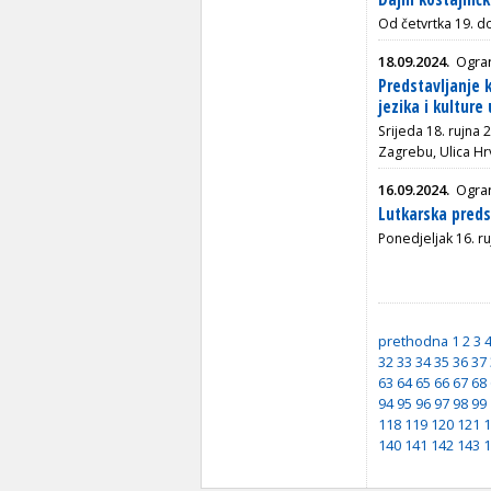
Od četvrtka 19. do
18.09.2024.
Ogra
Predstavljanje k
jezika i kulture
Srijeda 18. rujna 
Zagrebu, Ulica Hr
16.09.2024.
Ogran
Lutkarska pred
Ponedjeljak 16. ru
prethodna
1
2
3
32
33
34
35
36
37
63
64
65
66
67
68
94
95
96
97
98
99
118
119
120
121
1
140
141
142
143
1