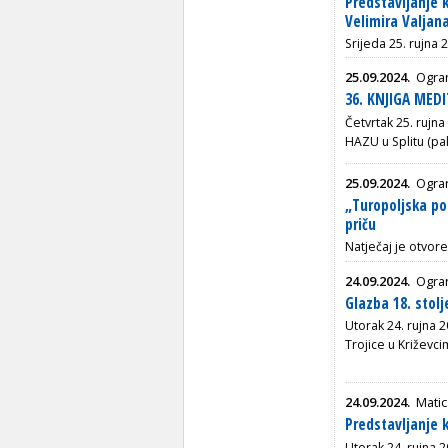
Predstavljanje 
Velimira Valjan
Srijeda 25. rujna 
25.09.2024.
Ogran
36. KNJIGA MEDI
Četvrtak 25. rujna
HAZU u Splitu (pal
25.09.2024.
Ogran
„Turopoljska po
priču
Natječaj je otvore
24.09.2024.
Ogran
Glazba 18. stol
Utorak 24. rujna 2
Trojice u Križevci
24.09.2024.
Matic
Predstavljanje k
Utorak 24. rujna 2