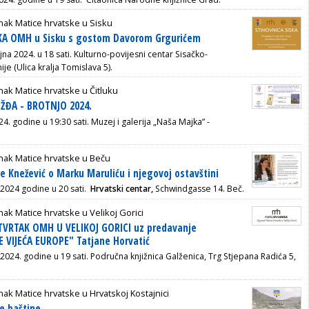
ak Matice hrvatske u Sisku
KA OMH u Sisku s gostom Davorom Grgurićem
jna 2024. u 18 sati. Kulturno-povijesni centar Sisačko-
e (Ulica kralja Tomislava 5).
ak Matice hrvatske u Čitluku
ŽĐA - BROTNJO 2024.
24. godine u 19:30 sati.
Muzej i galerija „Naša Majka” -
nak Matice hrvatske u Beču
e Knežević o Marku Maruliću i njegovoj ostavštini
 2024 godine u 20 sati.
Hrvatski centar,
Schwindgasse 14. Beč.
ak Matice hrvatske u Velikoj Gorici
ETVRTAK OMH U VELIKOJ GORICI uz predavanje
 VIJEĆA EUROPE" Tatjane Horvatić
 2024. godine u 19 sati. Područna knjižnica Galženica, Trg Stjepana Radića 5,
ak Matice hrvatske u Hrvatskoj Kostajnici
ke baštine