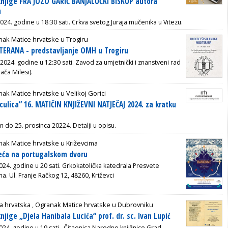
knjige FRA JOZO GARIĆ BANJALUČKI BISKUP autora
a
2024. godine u 18:30 sati. Crkva svetog Juraja mučenika u Vitezu.
ak Matice hrvatske u Trogiru
TERANA - predstavljanje OMH u Trogiru
 2024. godine u 12:30 sati.
Zavod za umjetnički i znanstveni rad
ača Milesi).
ak Matice hrvatske u Velikoj Gorici
culica” 16. MATIČIN KNJIŽEVNI NATJEČAJ 2024. za kratku
n do 25. prosinca 20224. Detalji u opisu.
ak Matice hrvatske u Križevcima
jeća na portugalskom dvoru
024. godine u 20 sati. Grkokatolička katedrala Presvete
ma. Ul. Franje Račkog 12, 48260, Križevci
a hrvatska ,
Ogranak Matice hrvatske u Dubrovniku
njige „Djela Hanibala Lucića“ prof. dr. sc. Ivan Lupić
024. godine u 19 sati.
Čitaonica Narodne knjižnice Grad.