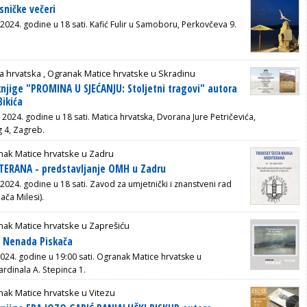
ničke večeri
 2024. godine u 18 sati. Kafić Fulir u Samoboru, Perkovčeva 9.
a hrvatska ,
Ogranak Matice hrvatske u Skradinu
knjige "PROMINA U SJEĆANJU: Stoljetni tragovi" autora
Bikića
a 2024. godine u 18 sati. Matica hrvatska, Dvorana Jure Petričevića,
 4, Zagreb.
nak Matice hrvatske u Zadru
ITERANA - predstavljanje OMH u Zadru
 2024. godine u 18 sati.
Zavod za umjetnički i znanstveni rad
ača Milesi).
ak Matice hrvatske u Zaprešiću
a Nenada Piskača
2024. godine u 19:00 sati. Ogranak Matice hrvatske u
ardinala A. Stepinca 1.
ak Matice hrvatske u Vitezu