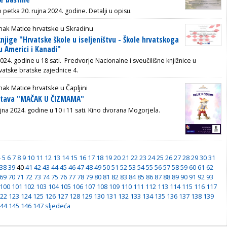
 petka 20. rujna 2024. godine. Detalji u opisu.
nak Matice hrvatske u Skradinu
njige "Hrvatske škole u iseljeništvu - Škole hrvatskoga
 u Americi i Kanadi"
2024. godine u 18 sati. Predvorje Nacionalne i sveučilišne knjižnice u
vatske bratske zajednice 4.
ak Matice hrvatske u Čapljini
stava "MAČAK U ČIZMAMA"
jna 2024. godine u 10 i 11 sati. Kino dvorana Mogorjela.
4
5
6
7
8
9
10
11
12
13
14
15
16
17
18
19
20
21
22
23
24
25
26
27
28
29
30
31
38
39
40
41
42
43
44
45
46
47
48
49
50
51
52
53
54
55
56
57
58
59
60
61
62
69
70
71
72
73
74
75
76
77
78
79
80
81
82
83
84
85
86
87
88
89
90
91
92
93
100
101
102
103
104
105
106
107
108
109
110
111
112
113
114
115
116
117
22
123
124
125
126
127
128
129
130
131
132
133
134
135
136
137
138
139
44
145
146
147
sljedeća