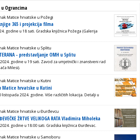
a u Ograncima
ak Matice hrvatske u Požegi
njige 365 i projekcija filma
24. godine u 18 sati. Gradska knjižnica Požega (Galerija
ak Matice hrvatske u Splitu
TERANA - predstavljanje OMH u Splitu
 2024. godine u 19 sati.
Zavod za umjetnički i znanstveni rad
ača Milesi).
ak Matice hrvatske u Kutini
 Matice hrvatske u Kutini
listopada 2024. godine. Više različitih lokacija. Detalji u
nak Matice hrvatske u Ðurđevcu
ĐEVEČKE ŽRTVE VELIKOGA RATA Vladimira Miholeka
 2024. godine u 18:00 sati. Gradska knjižnica Đurđevac.
nak Matice hrvatske u Samoboru