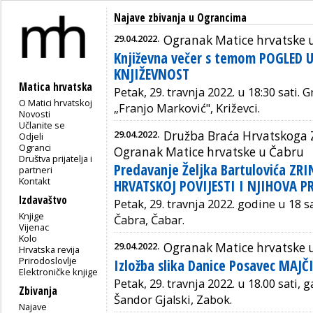
Najave zbivanja u Ograncima
29.04.2022.
Ogranak Matice hrvatske 
Književna večer s temom POGLED 
KNJIŽEVNOST
Matica hrvatska
Petak, 29. travnja 2022. u 18:30 sati. 
O Matici hrvatskoj
„Franjo Marković", Križevci.
Novosti
Učlanite se
29.04.2022.
Družba Braća Hrvatskoga Z
Odjeli
Ogranci
Ogranak Matice hrvatske u Čabru
Društva prijatelja i
Predavanje Željka Bartulovića ZR
partneri
Kontakt
HRVATSKOJ POVIJESTI I NJIHOVA 
Izdavaštvo
Petak, 29. travnja 2022. godine u 18 s
Knjige
Čabra,
Čabar.
Vijenac
Kolo
29.04.2022.
Ogranak Matice hrvatske 
Hrvatska revija
Prirodoslovlje
Izložba slika Danice Posavec MAJČ
Elektroničke knjige
Petak, 29. travnja 2022. u 18.00 sati, 
Zbivanja
Šandor Gjalski,
Zabok.
Najave