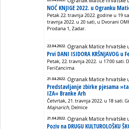
Ogranak Matice hrvatske 
NOĆ KNJIGE 2022. u Ogranku Matic
Petak 22. travnja 2022. godine u 19 sat
travnja 2022. u 20 sati,
u Dvorani OMH
Prodana 1, Zadar.
22.04.2022.
Ogranak Matice hrvatske 
Prvi DANI ISIDORA KRŠNJAVOG u F
Petak, 22. travnja 2022. u 17:00 sati.
Feričancima
21.04.2022.
Ogranak Matice hrvatske 
Predstavljanje zbirke pjesama »t
IZA« Branke Arh
Četvrtak, 21. travnja 2022. u 18 sati.
Gr
Majnarich,
Delnice
21.04.2022.
Ogranak Matice hrvatske 
Poziv na DRUGU KULTUROLOŠKU ŠK