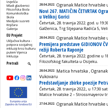
Izvješća
28.04.2022.
Ogranak Matice hrvatske u 
Mladi glazbenici
Filozofska škola
Novi 267. MATIČIN ČETVRTAK Ogra
Komunikološka
u Velikoj Gorici
škola
Medijski susreti
Četvrtak, 28. travnja 2022. god. u 19:
Knjižara
Galženica, Trg Stjepana Radića 5, Veli
Galerija
EU Projekt
28.04.2022.
Ogranak Matice hrvatske 
Uključiva kultura -
Premijera predstave GIDIONOV Č
potpora socijalnoj
inkluziji kroz kulturu
režiji Roberta Raponje
putem Vijenca
Četvrtak, 28. travnja 2022. godine u 
Inkluzija
Filozofskog fakulteta u Osijeku.
28.04.2022.
Matica hrvatska ,
Ogranak 
Vukovaru
Predstavljanje zbirke poezije Pet
Četvrtak, 28. travnja 2022., u 17:30 sa
Matice hrvatske 2 – Strossmayerov tr
27.04.2022.
Ogranak Matice hrvatske 