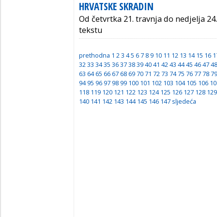
HRVATSKE SKRADIN
Od četvrtka 21. travnja do nedjelja 24.
tekstu
prethodna
1
2
3
4
5
6
7
8
9
10
11
12
13
14
15
16
1
32
33
34
35
36
37
38
39
40
41
42
43
44
45
46
47
4
63
64
65
66
67
68
69
70
71
72
73
74
75
76
77
78
7
94
95
96
97
98
99
100
101
102
103
104
105
106
10
118
119
120
121
122
123
124
125
126
127
128
129
140
141
142
143
144
145
146
147
sljedeća