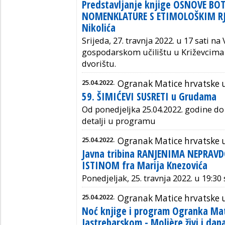
Predstavljanje knjige OSNOVE BO
NOMENKLATURE S ETIMOLOŠKIM RJ
Nikolića
Srijeda, 27. travnja 2022.
u
17 sati
na
gospodarskom učilištu u Križevcim
dvorištu.
25.04.2022.
Ogranak Matice hrvatske
59. ŠIMIĆEVI SUSRETI u Grudama
Od ponedjeljka 25.04.2022. godine do 
detalji u programu
25.04.2022.
Ogranak Matice hrvatske 
Javna tribina RANJENIMA NEPRA
ISTINOM fra Marija Knezovića
Ponedjeljak, 25. travnja 2022. u 19:30 
25.04.2022.
Ogranak Matice hrvatske 
Noć knjige i program Ogranka Mat
Jastrebarskom - Molière živi i dan