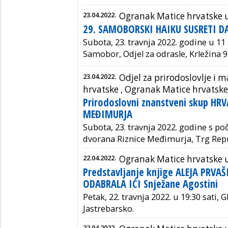
23.04.2022.
Ogranak Matice hrvatske
29. SAMOBORSKI HAIKU SUSRETI 
Subota, 23. travnja 2022. godine u 11 
Samobor,
Odjel za odrasle, Krležina 
23.04.2022.
Odjel za prirodoslovlje i
hrvatske ,
Ogranak Matice hrvatske
Prirodoslovni znanstveni skup HR
MEĐIMURJA
Subota, 23. travnja 2022. godine s po
dvorana Riznice Međimurja,
Trg Repu
22.04.2022.
Ogranak Matice hrvatske 
Predstavljanje knjige ALEJA PRVA
ODABRALA IĆI Snježane Agostini
Petak, 22. travnja 2022. u 19:30 sati, 
Jastrebarsko.
22.04.2022.