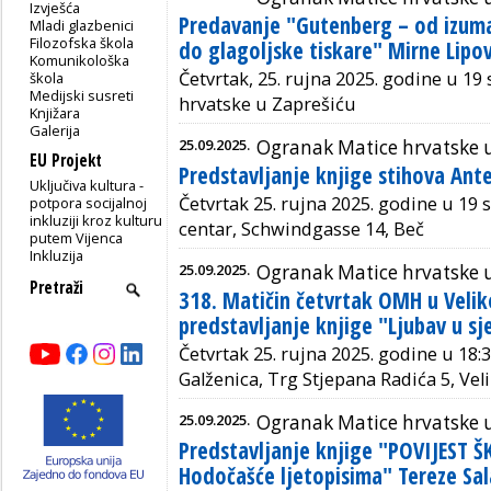
Izvješća
Predavanje "Gutenberg – od izuma
Mladi glazbenici
Filozofska škola
do glagoljske tiskare" Mirne Lipo
Komunikološka
Četvrtak, 25. rujna 2025. godine u 19
škola
Medijski susreti
hrvatske u Zaprešiću
Knjižara
Galerija
25.09.2025.
Ogranak Matice hrvatske 
EU Projekt
Predstavljanje knjige stihova Ant
Uključiva kultura -
Četvrtak 25. rujna 2025. godine u 19 s
potpora socijalnoj
inkluziji kroz kulturu
centar,
Schwindgasse 14, Beč
putem Vijenca
Inkluzija
25.09.2025.
Ogranak Matice hrvatske u 
318. Matičin četvrtak OMH u Veliko
predstavljanje knjige "Ljubav u sje
Četvrtak 25. rujna 2025. godine u 18:
Galženica, Trg Stjepana Radića 5, Veli
25.09.2025.
Ogranak Matice hrvatske u
Predstavljanje knjige "POVIJEST 
Hodočašće ljetopisima" Tereze Sal