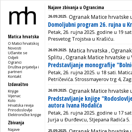
Najave zbivanja u Ograncima
26.09.2025.
Ogranak Matice hrvatske 
Domoljubni program 26. rujna u Kr
Petak, 26. rujna 2025. godine u 19 sa
Matica hrvatska
Presvetog Trojstva u Krašiću.
O Matici hrvatskoj
Novosti
26.09.2025.
Matica hrvatska ,
Ogranak 
Učlanite se
Splitu
,
Ogranak Matice hrvatske u 
Odjeli
Ogranci
Predstavljanje monografije "Boln
Društva prijatelja i
partneri
Petak, 26. rujna 2025. u 18 sati. Mati
Kontakt
Petričevića. Strossmayerov trg 4, Zag
Izdavaštvo
26.09.2025.
Ogranak Matice hrvatske 
Knjige
Vijenac
Predstavljanje knjige "Rodoslovlje
Kolo
autora Ivana Hodalića
Hrvatska revija
Prirodoslovlje
Petak, 26. rujna 2025. godine u 17 sat
Elektroničke knjige
Jurja u Đurđevcu, Stjepana Radića 5.
Zbivanja
Najave
25.09.2025.
Ogranak Matice hrvatske 