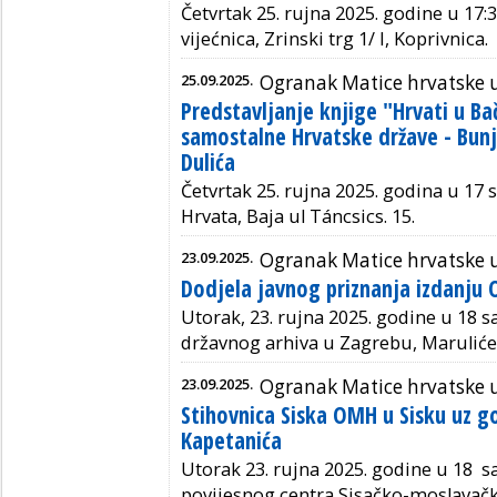
Četvrtak 25. rujna 2025. godine u 17:3
vijećnica, Zrinski trg 1/ I, Koprivnica.
25.09.2025.
Ogranak Matice hrvatske 
Predstavljanje knjige "Hrvati u Ba
samostalne Hrvatske države - Bunj
Dulića
Četvrtak 25. rujna 2025. godina u 17 s
Hrvata, Baja ul Táncsics. 15.
23.09.2025.
Ogranak Matice hrvatske 
Dodjela javnog priznanja izdanju
Utorak, 23. rujna 2025. godine u 18 s
državnog arhiva u Zagrebu, Marulićev
23.09.2025.
Ogranak Matice hrvatske u
Stihovnica Siska OMH u Sisku uz g
Kapetanića
Utorak 23. rujna 2025. godine u 18 sa
povijesnog centra Sisačko-moslavačk