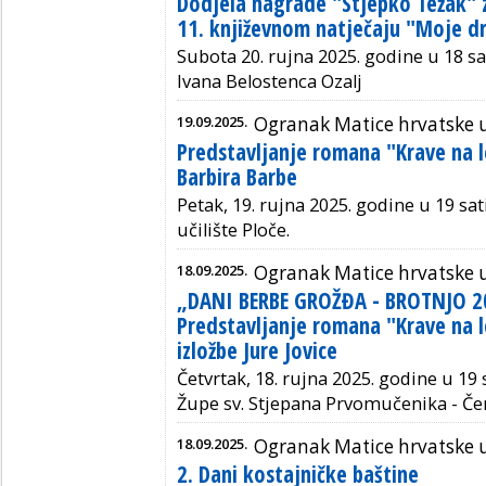
Dodjela nagrade "Stjepko Težak" z
11. književnom natječaju "Moje d
Subota 20. rujna 2025. godine u 18 sat
Ivana Belostenca Ozalj
19.09.2025.
Ogranak Matice hrvatske 
Predstavljanje romana "Krave na 
Barbira Barbe
Petak, 19. rujna 2025. godine u 19 sa
učilište Ploče.
18.09.2025.
Ogranak Matice hrvatske u
„DANI BERBE GROŽĐA - BROTNJO 20
Predstavljanje romana "Krave na l
izložbe Jure Jovice
Četvrtak, 18. rujna 2025. godine u 19
Župe sv. Stjepana Prvomučenika - Čer
18.09.2025.
Ogranak Matice hrvatske u
2. Dani kostajničke baštine