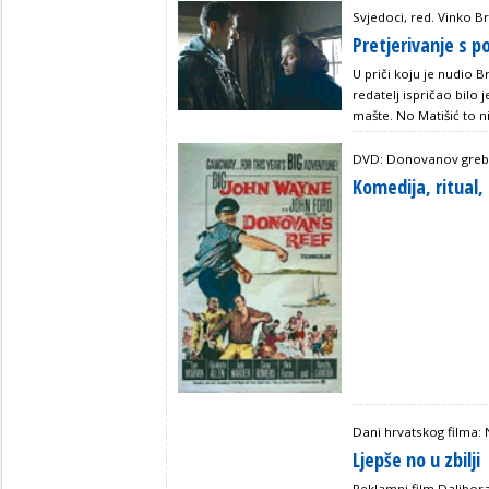
Svjedoci, red. Vinko B
Pretjerivanje s 
U priči koju je nudio B
redatelj ispričao bilo
mašte. No Matišić to 
DVD: Donovanov greben
Komedija, ritual,
Dani hrvatskog filma: 
Ljepše no u zbilji
Reklamni film Dalibora