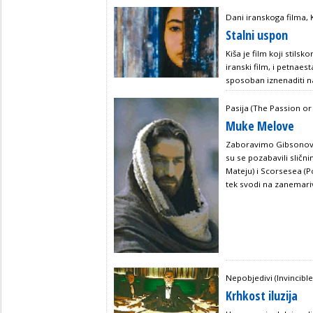
Dani iranskoga filma, 
Stalni uspon
Kiša je film koji stils
iranski film, i petnaes
sposoban iznenaditi n
Pasija (The Passion or 
Muke Melove
Zaboravimo Gibsonovu 
su se pozabavili sličn
Mateju) i Scorsesea (P
tek svodi na zanemari
Nepobjedivi (Invincibl
Krhkost iluzija