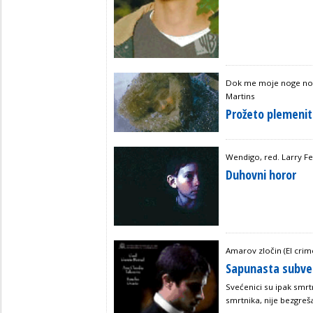
Dok me moje noge nose
Martins
Prožeto plemenit
Wendigo, red. Larry F
Duhovni horor
Amarov zločin (El cri
Sapunasta subver
Svećenici su ipak smrtn
smrtnika, nije bezgreš