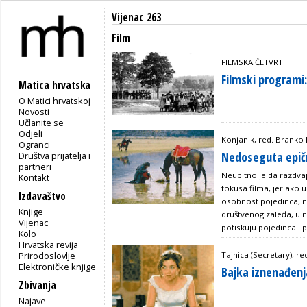
Vijenac 263
Film
FILMSKA ČETVRT
Filmski programi:
Matica hrvatska
O Matici hrvatskoj
Novosti
Učlanite se
Odjeli
Konjanik, red. Branko
Ogranci
Nedoseguta epič
Društva prijatelja i
partneri
Neupitno je da razdvaj
Kontakt
fokusa filma, jer ako 
Izdavaštvo
osobnost pojedinca, nj
Knjige
društvenog zaleđa, u na
Vijenac
potiskuju pojedinca i p
Kolo
Hrvatska revija
Prirodoslovlje
Tajnica (Secretary), r
Elektroničke knjige
Bajka iznenađenj
Zbivanja
Najave