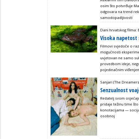
osim što potvrđuje Ma
odgovara na trend rekl
samodopadljivosti
Dani hrvatskog filma: 
Visoka napetost 
Filmovi svjedoče o raz
mogućnosti eksperimen
uvjetovan ne samo su
provedbom ideje, nego
pojedinačnim viđenje
Sanjari (The Dreamers
Senzualnost voaj
Redatelj svom osjećaj
pridaje težinu time što
konotacijama — socijal
osobnoj