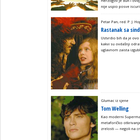
Herzogov je duh i ovdj
nije uspio posve iscur
Petar Pan, red. P. J. H
Rastanak sa si
Ustvrdio bih da je ovo 
kakvi su ovdašnji odr
uglavnom zaista izgubl
Glumac iz sjene
Tom Welling
Kao moderni Superman
metaforičko otkrivan
zrelosti — negoli na c