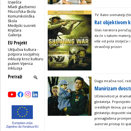
Izvješća
Mladi glazbenici
Filozofska škola
TV: Ratni snimatelji (S
Komunikološka
škola
Rat objektivom 
Medijski susreti
Knjižara
Glas naratora poručuje
Galerija
da će s takvim materija
više od pola stoljeća i 
EU Projekt
stravičniji prizori
Uključiva kultura -
potpora socijalnoj
inkluziji kroz kulturu
putem Vijenca
Inkluzija
Duga mračna noć, red.
Manirizam dvost
Učinkovitost je drama
gledatelja. Pripovjedni
središnjih likova, pa 
gledatelju dopustiti sl
prenaglašena promjen
autorski pristup to ipak