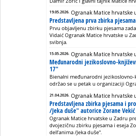
Damir Zorić i
glavni tajnik Matice hrv
19.05.2026.
Ogranak Matice hrvatske 
Predstavljena prva zbirka pjesama
Prvu objavljenu zbirku pjesama zada
Vidaić Ogranak Matice hrvatske u Zad
svibnja.
15.05.2026.
Ogranak Matice hrvatske 
Međunarodni jezikoslovno-književ
17″
Bienalni međunarodni jezikoslovno-k
održao se u petak u organizaciji Og
21.04.2026.
Ogranak Matice hrvatske 
Predstavljena zbirka pjesama i pro
/Jeka duše" autorice Zorane Vekić
Ogranak Matice hrvatske u Zadru pre
dvojezičnu zbirku pjesama i eseja Zo
dell’anima /Jeka duše".