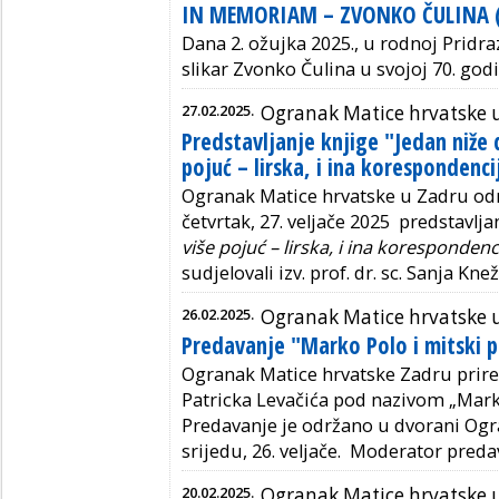
IN MEMORIAM – ZVONKO ČULINA (
Dana 2. ožujka 2025., u rodnoj Pridra
slikar Zvonko Čulina u svojoj 70. godi
27.02.2025.
Ogranak Matice hrvatske 
Predstavljanje knjige "Jedan niže d
pojuć – lirska, i ina korespondenci
Ogranak Matice hrvatske u Zadru odr
četvrtak, 27. veljače 2025 predstavlja
više pojuć – lirska, i ina korespondenc
sudjelovali izv. prof. dr. sc. Sanja Kne
26.02.2025.
Ogranak Matice hrvatske 
Predavanje "Marko Polo i mitski 
Ogranak Matice hrvatske Zadru prire
Patricka Levačića pod nazivom „Marko
Predavanje je održano u dvorani Ogr
srijedu, 26. veljače. Moderator preda
20.02.2025.
Ogranak Matice hrvatske 