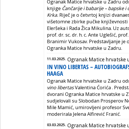
Ogranak Matice hrvatske u Zadru odr
knjige
Čančarije i babarije – bapske i
Krka.
Riječ je o četvrtoj knjizi dvana
višetomne zbirke pučke književnosti
Eleršeka i Rada Žica Mikulina. Uz au
prof. dr. sc. dr. h. c. Ante Uglešić, prof.
Branimir Vukosav. Predstavljanje je 
Ogranka Matice hrvatske u Zadru.
11.03.2025.
Ogranak Matice hrvatske 
IN VINO LIBERTAS – AUTOBIOGRAFS
HAAGA
Ogranak Matice hrvatske u Zadru odr
vino libertas
Valentina Ćorića . Predst
dvorani Ogranka Matice hrvatske u 
sudjelovali su Slobodan Prosperov No
Mile Mamić, umirovljeni profesor Sve
moderirala Jelena Alfirević Franić.
03.03.2025.
Ogranak Matice hrvatske 