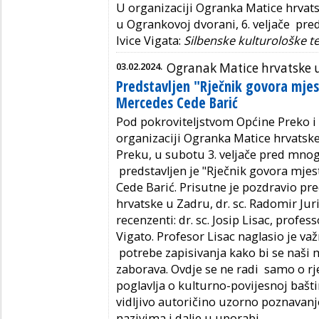
U organizaciji Ogranka Matice hrvats
u Ogrankovoj dvorani, 6. veljače pred
Ivice Vigata:
Silbenske kulturološke t
03.02.2024.
Ogranak Matice hrvatske 
Predstavljen "Rječnik govora mjes
Mercedes Cede Barić
Pod pokroviteljstvom Općine Preko i 
organizaciji Ogranka Matice hrvatsk
Preku, u subotu 3. veljače pred m
predstavljen je "Rječnik govora mjes
Cede Barić. Prisutne je pozdravio p
hrvatske u Zadru, dr. sc. Radomir Juri
recenzenti: dr. sc. Josip Lisac, profess
Vigato. Profesor Lisac naglasio je važ
potrebe zapisivanja kako bi se naši m
zaborava. Ovdje se ne radi samo o rj
poglavlja o kulturno-povijesnoj bašt
vidljivo autoričino uzorno poznavan
nazivima i dalje u uporabi.