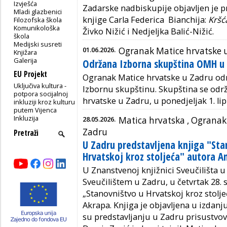
Izvješća
Zadarske nadbiskupije objavljen je p
Mladi glazbenici
knjige Carla Federica Bianchija:
Kršć
Filozofska škola
Komunikološka
Živko Nižić i Nedjeljka Balić-Nižić.
škola
Medijski susreti
01.06.2026.
Ogranak Matice hrvatske 
Knjižara
Galerija
Održana Izborna skupština OMH u
EU Projekt
Ogranak Matice hrvatske u Zadru od
Uključiva kultura -
Izbornu skupštinu. Skupština se odr
potpora socijalnoj
hrvatske u Zadru, u ponedjeljak 1. li
inkluziji kroz kulturu
putem Vijenca
Inkluzija
28.05.2026.
Matica hrvatska ,
Ogranak 
Zadru
U Zadru predstavljena knjiga "Sta
Hrvatskoj kroz stoljeća" autora A
U Znanstvenoj knjižnici Sveučilišta u
Sveučilištem u Zadru, u četvrtak 28. s
„Stanovništvo u Hrvatskoj kroz stol
Akrapa. Knjiga je objavljena u izdan
su predstavljanju u Zadru prisustvov