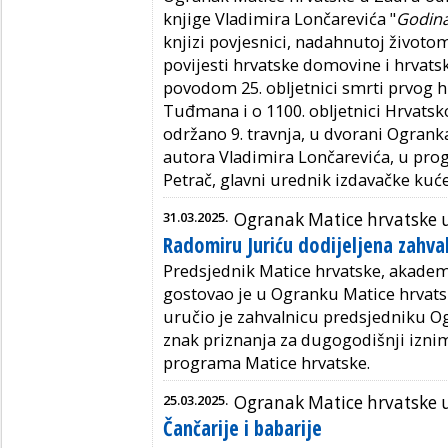
knjige Vladimira Lončarevića "
Godina
knjizi povjesnici, nadahnutoj živo
povijesti hrvatske domovine i hrvats
povodom 25. obljetnici smrti prvog h
Tuđmana i o 1100. obljetnici Hrvatsko
održano 9. travnja, u dvorani Ogrank
autora Vladimira Lončarevića, u prog
Petrač, glavni urednik izdavačke kuće
31.03.2025.
Ogranak Matice hrvatske 
Radomiru Juriću dodijeljena zahva
Predsjednik Matice hrvatske, akade
gostovao je u Ogranku Matice hrvats
uručio je zahvalnicu predsjedniku Og
znak priznanja za dugogodišnji izni
programa Matice hrvatske.
25.03.2025.
Ogranak Matice hrvatske 
Čančarije i babarije