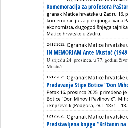
Komemoracija za profesora Pašta
granak Matice hrvatske u Zadru 16. p
komemoraciju za pokojnoga Ivana Pa
ekonomista, dugogodišnjega tajnika 
Matice hrvatske u Zadru.
24.12.2025.
Ogranak Matice hrvatske 
IN MEMORIAM Ante Mustać (1949 
U srijedu 24. prosinca, u 77. godini ži
Mustać.
16.12.2025.
Ogranak Matice hrvatske 
Predavanje Stipe Botice “Don Miho
Petak 16. prosinca 2025.
priređeno je
Botice “Don Mihovil Pavlinović”. Mihov
i književnik (Podgora, 28. I. 1831 – 18. 
12.12.2025.
Ogranak Matice hrvatske 
Predstavljena knjiga “Kršćanin na 