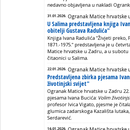
nedavno objavljena u nakladi Ogrank
31.01.2026.
Ogranak Matice hrvatske 
U Salima predstavljena knjiga Ivan
obitelji Gustava Radulića"
Knjiga Ivana Radulića "Živjeti preko, 
1871.-1975." predstavljena je u četvr
Matice hrvatske u Zadru, a u subotu 31
čitaonici u Salima.
22.01.2026.
Ogranak Matice hrvatske 
Predstavljena zbirka pjesama Ivan
životinjski svijet"
Ogranak Matice hrvatske u Zadru 22. 
pjesama Ivana Bucića:
Volim životinjsk
profesor Ivica Vigato, pjesme je čita
glumica zadarskoga Kazališta lutaka,
Serdarević.
16.01.2026.
Ogranak Matice hrvatske 