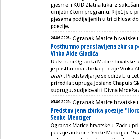
pjesme, i KUD Zlatna luka iz Sukošana
umjetničkom programu. Riječ je o prv
pjesama podijeljenih u tri ciklusa: d
poezije.
26.06.2025.
Ogranak Matice hrvatske 
Posthumno predstavljena zbirka p
Vinka Alde Gladića
U dvorani Ogranka Matice hrvatske u
je posthumna zbirka poezije Vinka Al
prah"
. Predstavljanje se održalo u četv
priredila supruga Josiane Chapuis Gla
suprugu, sudjelovali i Divna Mrdeža A
05.06.2025.
Ogranak Matice hrvatske 
Predstavljena zbirka poezije "Hori
Senke Menciger
Ogranak Matice hrvatske u Zadru prir
poezije autorice Senke Menciger
"Hor