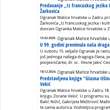
Predavanje „Iz francuskog jezika 
Žarkovića
Ogranak Matice hrvatske u Zadru pri
Žarkovića „Iz francuskog jezika i kul
dvorani Ogranka Matice hrvatske u Zad
15.02.2025.
Ogranak Matice hrvatske 
U 99. godini preminula naša draga
U subotu 15. veljače Ogranak je rastu
još jednoga našega dragoga člana, po
povjesničarke, dr. sc. Vesne Jakić-Ces
18.12.2024.
Ogranak Matice hrvatske 
Predstavljena knjige "Glasna tišin
Vekić
Ogranak Matice hrvatske u Zadru 18. 
knjigu Zorane Vekić U programu su s
Balić-Nižić, Gabrijela Meštrović Maš
te sama autorica. Voditeljica programa