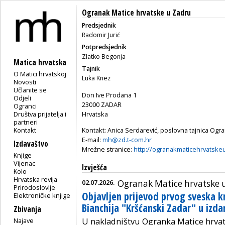
Ogranak Matice hrvatske u Zadru
Predsjednik
Radomir Jurić
Potpredsjednik
Zlatko Begonja
Matica hrvatska
Tajnik
O Matici hrvatskoj
Luka Knez
Novosti
Učlanite se
Don Ive Prodana 1
Odjeli
23000 ZADAR
Ogranci
Društva prijatelja i
Hrvatska
partneri
Kontakt
Kontakt: Anica Serdarević, poslovna tajnica Ogra
E-mail:
mh@zd.t-com.hr
Izdavaštvo
Mrežne stranice:
http://ogranakmaticehrvatske
Knjige
Vijenac
Izvješća
Kolo
Hrvatska revija
02.07.2026.
Ogranak Matice hrvatske 
Prirodoslovlje
Objavljen prijevod prvog sveska kn
Elektroničke knjige
Bianchija "Kršćanski Zadar" u izd
Zbivanja
U nakladništvu Ogranka Matice hrvat
Najave