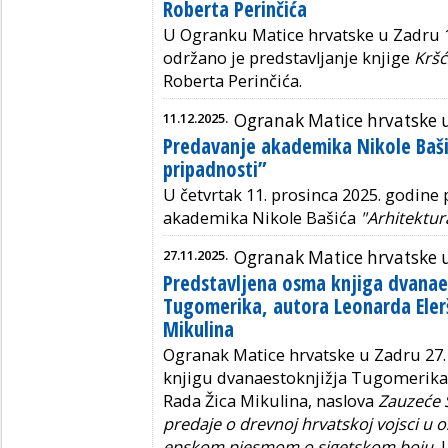
Roberta Perinčića
U Ogranku Matice hrvatske u Zadru 1
održano je predstavljanje knjige
Kršć
Roberta Perinčića.
11.12.2025.
Ogranak Matice hrvatske 
Predavanje akademika Nikole Baši
pripadnosti”
U četvrtak 11. prosinca 2025. godine
akademika Nikole Bašića
"
Arhitektur
27.11.2025.
Ogranak Matice hrvatske 
Predstavljena osma knjiga dvanae
Tugomerika, autora Leonarda Elerš
Mikulina
Ogranak Matice hrvatske u Zadru 27
knjigu dvanaestoknjižja Tugomerika,
Rada Žica Mikulina, naslova
Zauzeće 
predaje o drevnoj hrvatskoj vojsci u
epskom pjesmom o sigetskom boju.
U