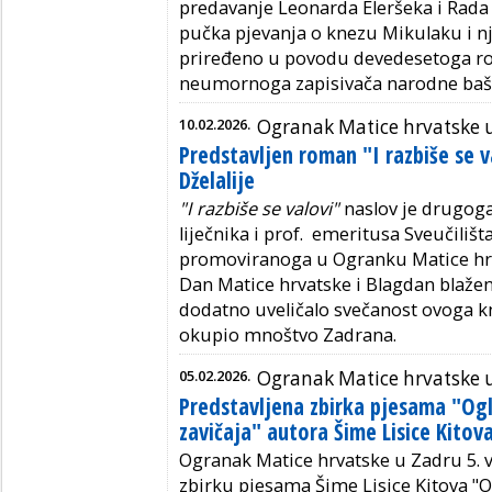
predavanje Leonarda Eleršeka i Rada Ž
pučka pjevanja o knezu Mikulaku i n
priređeno u povodu devedesetoga ro
neumornoga zapisivača narodne bašt
10.02.2026.
Ogranak Matice hrvatske 
Predstavljen roman "I razbiše se v
Dželalije
"I razbiše se valovi"
naslov je drugo
liječnika i prof. emeritusa Sveučilišt
promoviranoga u Ogranku Matice hrva
Dan Matice hrvatske i Blagdan blaženo
dodatno uveličalo svečanost ovoga k
okupio mnoštvo Zadrana.
05.02.2026.
Ogranak Matice hrvatske 
Predstavljena zbirka pjesama "O
zavičaja" autora Šime Lisice Kitov
Ogranak Matice hrvatske u Zadru 5. v
zbirku pjesama Šime Lisice Kitova "O