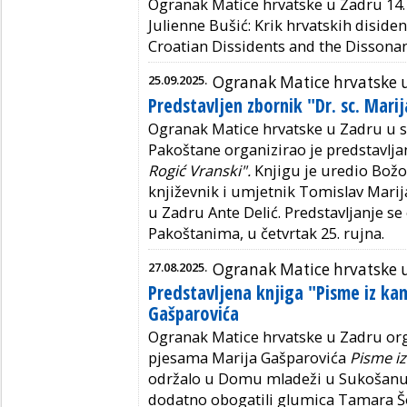
Ogranak Matice hrvatske u Zadru 14.
Julienne Bušić: Krik hrvatskih diside
Croatian Dissidents and the Dissona
25.09.2025.
Ogranak Matice hrvatske 
Predstavljen zbornik "Dr. sc. Mari
Ogranak Matice hrvatske u Zadru u 
Pakoštane organizirao je predstavlja
Rogić Vranski".
Knjigu je uredio Božo
književnik i umjetnik Tomislav Marija
u Zadru Ante Delić. Predstavljanje se
Pakoštanima, u četvrtak 25. rujna.
27.08.2025.
Ogranak Matice hrvatske 
Predstavljena knjiga "Pisme iz k
Gašparovića
Ogranak Matice hrvatske u Zadru orga
pjesama Marija Gašparovića
Pisme i
održalo u Domu mladeži u Sukošanu,
dodatno obogatili glumica Tamara Šol