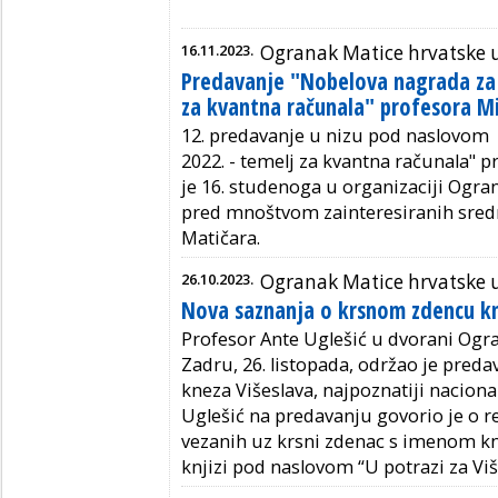
16.11.2023.
Ogranak Matice hrvatske 
Predavanje "Nobelova nagrada za f
za kvantna računala" profesora Mi
12. predavanje u nizu pod naslovom 
2022. - temelj za kvantna računala" 
je 16. studenoga u organizaciji Ogra
pred mnoštvom zainteresiranih sredn
Matičara.
26.10.2023.
Ogranak Matice hrvatske 
Nova saznanja o krsnom zdencu kn
Profesor Ante Uglešić u dvorani Ogr
Zadru, 26. listopada, održao je pred
kneza Višeslava, najpoznatiji nacional
Uglešić na predavanju govorio je o re
vezanih uz krsni zdenac s imenom kne
knjizi pod naslovom “U potrazi za Vi