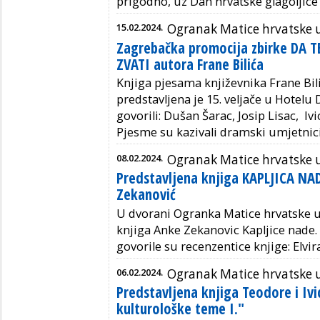
prigodno, uz Dan hrvatske glagoljice i
15.02.2024.
Ogranak Matice hrvatske 
Zagrebačka promocija zbirke DA
ZVATI autora Frane Bilića
Knjiga pjesama književnika Frane Bi
predstavljena je 15. veljače u Hotelu
govorili: Dušan Šarac, Josip Lisac, Ivi
Pjesme su kazivali dramski umjetnici:
08.02.2024.
Ogranak Matice hrvatske 
Predstavljena knjiga KAPLJICA NA
Zekanović
U dvorani Ogranka Matice hrvatske u 
knjiga Anke Zekanovic Kapljice nade.
govorile su recenzentice knjige: Elvira
06.02.2024.
Ogranak Matice hrvatske 
Predstavljena knjiga Teodore i Ivi
kulturološke teme I."