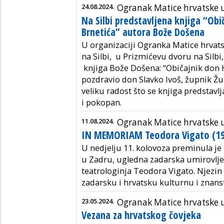
24.08.2024.
Ogranak Matice hrvatske 
Na Silbi predstavljena knjiga “Obi
Brnetića” autora Bože Došena
U organizaciji Ogranka Matice hrvat
na Silbi, u Prizmićevu dvoru na Silbi
knjiga Bože Došena: “Običajnik don H
pozdravio don Slavko Ivoš, župnik Žu
veliku radost što se knjiga predstavlj
i pokopan.
11.08.2024.
Ogranak Matice hrvatske 
IN MEMORIAM Teodora Vigato (1
U nedjelju 11. kolovoza preminula je
u Zadru, ugledna zadarska umirovljen
teatrologinja Teodora Vigato. Njezin 
zadarsku i hrvatsku kulturnu i znans
23.05.2024.
Ogranak Matice hrvatske 
Vezana za hrvatskog čovjeka