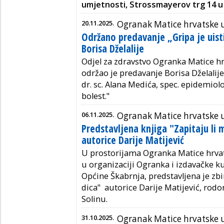
umjetnosti, Strossmayerov trg 14 u
20.11.2025.
Ogranak Matice hrvatske 
Održano predavanje „Gripa je uisti
Borisa Dželalije
Odjel za zdravstvo Ogranka Matice h
održao je predavanje Borisa Dželalije,
dr. sc. Alana Medića, spec. epidemiolo
bolest.
"
06.11.2025.
Ogranak Matice hrvatske 
Predstavljena knjiga "Zapitaju li
autorice Darije Matijević
U prostorijama Ogranka Matice hrvat
u organizaciji Ogranka i izdavačke k
Općine Škabrnja, predstavljena je zbi
dica" autorice Darije Matijević, rod
Solinu.
31.10.2025.
Ogranak Matice hrvatske 