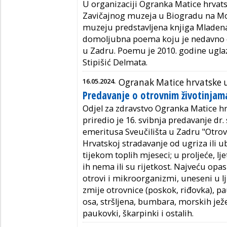
U organizaciji Ogranka Matice hrvats
Zavičajnog muzeja u Biogradu na Mor
muzeju predstavljena knjiga Mlade
domoljubna poema koju je nedavno 
u Zadru. Poemu je 2010. godine uglaz
Stipišić Delmata.
16.05.2024.
Ogranak Matice hrvatske 
Predavanje o otrovnim životinjama
Odjel za zdravstvo Ogranka Matice h
priredio je 16. svibnja predavanje dr. s
emeritusa Sveučilišta u Zadru "Otrov
Hrvatskoj stradavanje od ugriza ili u
tijekom toplih mjeseci; u proljeće, lje
ih nema ili su rijetkost. Najveću opas
otrovi i mikroorganizmi, uneseni u l
zmije otrovnice (poskok, riđovka), pa
osa, stršljena, bumbara, morskih ježe
paukovki, škarpinki i ostalih.