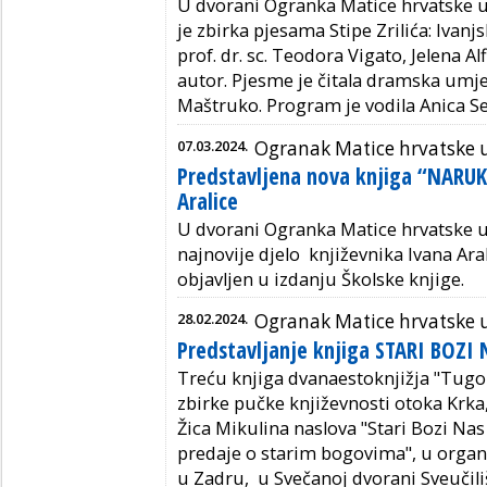
U dvorani Ogranka Matice hrvatske u
je zbirka pjesama Stipe Zrilića: Ivanjsk
prof. dr. sc. Teodora Vigato, Jelena Alf
autor. Pjesme je čitala dramska umje
Maštruko.
Program je vodila Anica Se
07.03.2024.
Ogranak Matice hrvatske 
Predstavljena nova knjiga “NARUK
Aralice
U dvorani Ogranka Matice hrvatske u 
najnovije djelo književnika Ivana Ara
objavljen u izdanju Školske knjige.
28.02.2024.
Ogranak Matice hrvatske 
Predstavljanje knjiga STARI BOZI
Treću knjiga dvanaestoknjižja "Tug
zbirke pučke književnosti otoka Krka
Žica Mikulina naslova "Stari Bozi Na
predaje o starim bogovima", u organ
u Zadru, u Svečanoj dvorani Sveučiliš