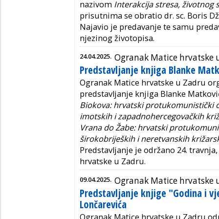
nazivom
Interakcija stresa, životnog st
prisutnima se obratio dr. sc. Boris Dž
Najavio je predavanje te samu predav
njezinog životopisa.
24.04.2025.
Ogranak Matice hrvatske 
Predstavljanje knjiga Blanke Matk
Ogranak Matice hrvatske u Zadru org
predstavljanje knjiga Blanke Matkovi
Biokova: hrvatski protukomunistički 
imotskih i zapadnohercegovačkih križa
Vrana do Žabe: hrvatski protukomunis
širokobrijeških i neretvanskih križarsk
Predstavljanje je održano 24. travnj
hrvatske u Zadru.
09.04.2025.
Ogranak Matice hrvatske 
Predstavljanje knjige "Godina i v
Lončarevića
Ogranak Matice hrvatske u Zadru odr