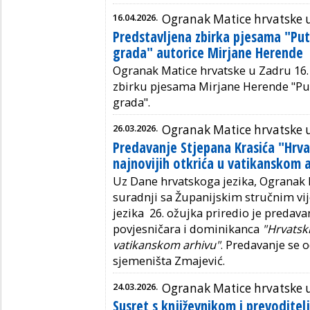
16.04.2026.
Ogranak Matice hrvatske 
Predstavljena zbirka pjesama "Pu
grada" autorice Mirjane Herende
Ogranak Matice hrvatske u Zadru 16. 
zbirku pjesama Mirjane Herende "Pu
grada".
26.03.2026.
Ogranak Matice hrvatske 
Predavanje Stjepana Krasića "Hrvat
najnovijih otkrića u vatikanskom 
Uz Dane hrvatskoga jezika, Ogranak 
suradnji sa Županijskim stručnim vi
jezika 26. ožujka priredio je predava
povjesničara i
dominikanca
"Hrvatski 
vatikanskom arhivu"
. Predavanje se
sjemeništa Zmajević.
24.03.2026.
Ogranak Matice hrvatske 
Susret s književnikom i prevoditel