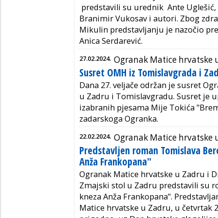
predstavili su urednik Ante Uglešić,
Branimir Vukosav i autori. Zbog zdra
Mikulin predstavljanju je nazočio pr
Anica Serdarević.
27.02.2024.
Ogranak Matice hrvatske 
Susret OMH iz Tomislavgrada i Za
Dana 27. veljače održan je susret Og
u Zadru i Tomislavgradu. Susret je
izabranih pjesama Mije Tokića "Breme
zadarskoga Ogranka.
22.02.2024.
Ogranak Matice hrvatske 
Predstavljen roman Tomislava Ber
Anža Frankopana"
Ogranak Matice hrvatske u Zadru i 
Zmajski stol u Zadru predstavili su
kneza Anža Frankopana". Predstavlja
Matice hrvatske u Zadru, u četvrtak 22