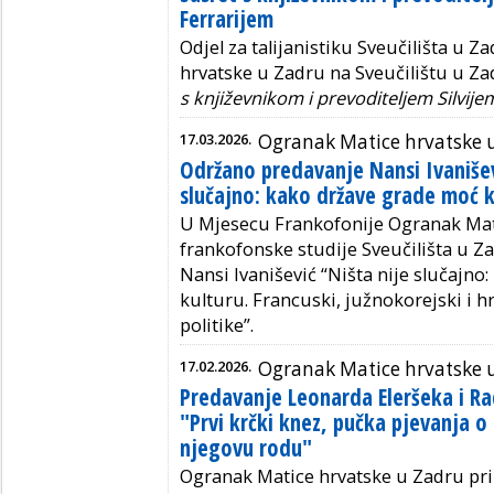
Ferrarijem
Odjel za talijanistiku Sveučilišta u 
hrvatske u Zadru na Sveučilištu u Za
s književnikom i prevoditeljem Silvije
17.03.2026.
Ogranak Matice hrvatske 
Održano predavanje Nansi Ivanišev
slučajno: kako države grade moć k
U Mjesecu Frankofonije Ogranak Mati
frankofonske studije Sveučilišta u Za
Nansi Ivanišević “Ništa nije slučajn
kulturu.
Francuski, južnokorejski i h
politike”.
17.02.2026.
Ogranak Matice hrvatske 
Predavanje Leonarda Eleršeka i Ra
"Prvi krčki knez, pučka pjevanja o
njegovu rodu"
Ogranak Matice hrvatske u Zadru prir