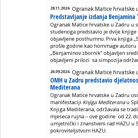
28.11.2024.
Ogranak Matice hrvatske 
Predstavljanje izdanja Benjamina 
Ogranak Matice hrvatske u Zadru u sv
studenoga predstavio je dvije knjige
objavljene posthumno. Prva knjiga „S
prošle godine kao hommage autoru 
„Benjaminov zbornik“ objavljen sre
objavljeni prilozi sa simpozija održa
26.09.2024.
Ogranak Matice hrvatske 
OMH u Zadru predstavio djelatnost
Mediterana
Ogranak Matice hrvatske u Zadru osm
manifestaciji
Knjiga Mediterana
u Spl
Knjiga Mediterana, održavala se tra
mjeseca rujna – ove godine od 22. do
umjetnički i znanstveni rad HAZU u Sp
pokroviteljstvom HAZU.