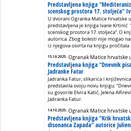
Predstavljena knjiga "Mediteran
scenskog prostora 17. stoljeća" Iv
U dvorani Ogranka Matice hrvatske u
predstavljena je knjiga Ivane Krtin
scenskog prostora 17. stoljeća". O knj
autorica. Zbog bolesti nije mogao nast
iz njegova osvrta na knjigu pročitala
15.10.2025.
Ogranak Matice hrvatske 
Predstavljena knjiga "Dnevnik pis
Jadranke Fatur
Jadranka Fatur, slikarica i književnic
predstavila svoju novu knjigu: "Dnevn
su govorile
Elvira Katić, Jelena Alfirev
Jadranka
Fatur.
14.10.2025.
Ogranak Matice hrvatske 
Predstavljena knjiga "Krik hrvatsk
disonanca Zapada" autorice Julien