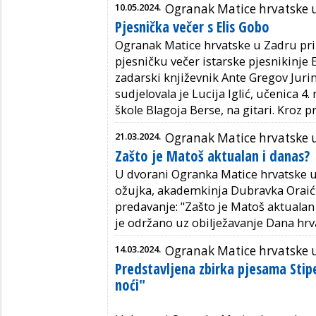
10.05.2024.
Ogranak Matice hrvatske 
Pjesnička večer s Elis Gobo
Ogranak Matice hrvatske u Zadru prir
pjesničku večer istarske pjesnikinje E
zadarski književnik Ante Gregov Juri
sudjelovala je Lucija Iglić, učenica 4
škole Blagoja Berse, na gitari. Kroz p
21.03.2024.
Ogranak Matice hrvatske 
Zašto je Matoš aktualan i danas?
U dvorani Ogranka Matice hrvatske u 
ožujka, akademkinja Dubravka Oraić 
predavanje: "Zašto je Matoš aktualan
je održano uz obilježavanje Dana hrv
14.03.2024.
Ogranak Matice hrvatske 
Predstavljena zbirka pjesama Stipe
noći"