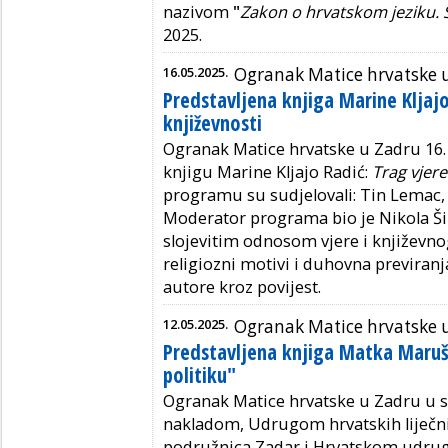
nazivom
"
Zakon o hrvatskom jeziku. Š
2025.
16.05.2025.
Ogranak Matice hrvatske 
Predstavljena knjiga Marine Kljajo
književnosti
Ogranak Matice hrvatske u Zadru 16. 
knjigu Marine Kljajo Radić:
Trag vjere
programu su sudjelovali: Tin Lemac,
Moderator programa bio je Nikola Ši
slojevitim odnosom vjere i književnog
religiozni motivi i duhovna previranj
autore kroz povijest.
12.05.2025.
Ogranak Matice hrvatske 
Predstavljena knjiga Matka Maruši
politiku"
Ogranak Matice hrvatske u Zadru u 
nakladom, Udrugom hrvatskih liječnik
podružnica Zadar i Hrvatskom udrug