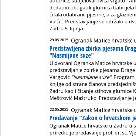
autorice, sudjelovali Ivica Vigato i A
dodatno obogatili glumica Gabrijela 
čitala odabrane pjesme, a za glazben
Valčić. Predstavljanje se održalo u 
Zadru 5. lipnja.
29.05.2025.
Ogranak Matice hrvatske 
Predstavljena zbirka pjesama Drag
"Nasmijane suze"
U dvorani Ogranka Matice hrvatske 
predstavljanje zbirke pjesama Drage
Vargović
"Nasmijane suze"
. Program 
knjige od strane članova predsjedni
Zadru kao i čitanje stihova glumice K
Meštrović Maštruko. Predstavljanje je
22.05.2025.
Ogranak Matice hrvatske 
Predavanje "Zakon o hrvatskom jez
Ogranak Matice hrvatske u Zadru u 
priredio je predavanje prof. dr. sc. V