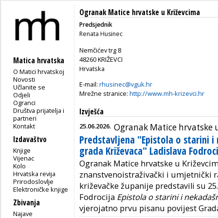
Ogranak Matice hrvatske u Križevcima
Predsjednik
Renata Husinec
Nemčićev trg 8
48260 KRIŽEVCI
Matica hrvatska
Hrvatska
O Matici hrvatskoj
Novosti
E-mail:
rhusinec@vguk.hr
Učlanite se
Mrežne stranice:
http://www.mh-krizevci.hr
Odjeli
Ogranci
Društva prijatelja i
Izvješća
partneri
Kontakt
25.06.2026.
Ogranak Matice hrvatske 
Predstavljena "Epistola o starini 
Izdavaštvo
grada Križevaca" Ladislava Fodroc
Knjige
Vijenac
Ogranak Matice hrvatske u Križevcim
Kolo
Hrvatska revija
znanstvenoistraživački i umjetnički
Prirodoslovlje
križevačke županije predstavili su 25.
Elektroničke knjige
Fodrocija
Epistola o starini i nekadaš
Zbivanja
vjerojatno prvu pisanu povijest Grad
Najave