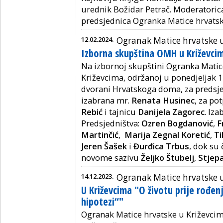
urednik Božidar Petrač. Moderatorica
predsjednica Ogranka Matice hrvatsk
12.02.2024.
Ogranak Matice hrvatske 
Izborna skupština OMH u Križevci
Na izbornoj skupštini Ogranka Matic
Križevcima, održanoj u ponedjeljak 1
dvorani Hrvatskoga doma, za predsj
izabrana mr.
Renata Husinec
, za po
Rebić
i tajnicu
Danijela Zagorec
. Iz
Predsjedništva:
Ozren Bogdanović
,
F
Martinčić
,
Marija Zegnal Koretić
,
Ti
Jeren Šašek
i
Đurđica Trbus
, dok su
novome sazivu
Željko Štubelj
,
Stjepa
14.12.2023.
Ogranak Matice hrvatske 
U Križevcima "O životu prije rođen
hipotezi“"
Ogranak Matice hrvatske u Križevci