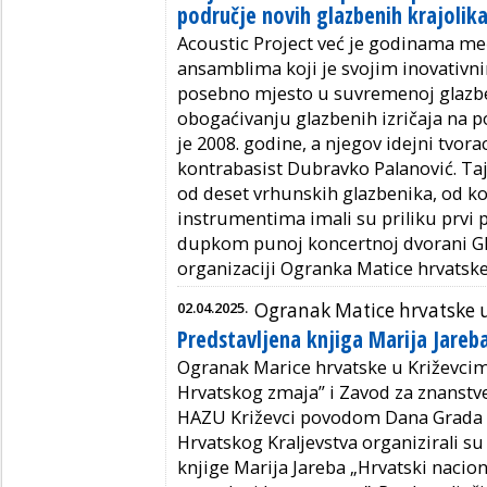
područje novih glazbenih krajolik
Acoustic Project već je godinama me
ansamblima koji je svojim inovativn
posebno mjesto u suvremenoj glazben
obogaćivanju glazbenih izričaja na p
je 2008. godine, a njegov idejni tvorac
kontrabasist Dubravko Palanović. Taj
od deset vrhunskih glazbenika, od ko
instrumentima imali su priliku prvi 
dupkom punoj koncertnoj dvorani Gla
organizaciji Ogranka Matice hrvatske
02.04.2025.
Ogranak Matice hrvatske 
Predstavljena knjiga Marija Jareb
Ogranak Marice hrvatske u Križevci
Hrvatskog zmaja” i Zavod za znanstve
HAZU Križevci povodom Dana Grada Kr
Hrvatskog Kraljevstva organizirali su 
knjige Marija Jareba „Hrvatski nacion