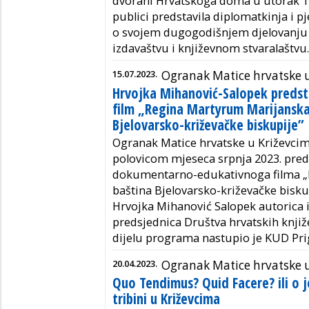
dvorani Hrvatskoga doma u utorak 19.
publici predstavila diplomatkinja i pj
o svojem dugogodišnjem djelovanju u 
izdavaštvu i književnom stvaralaštvu.
15.07.2023.
Ogranak Matice hrvatske 
Hrvojka Mihanović-Salopek predsta
film „Regina Martyrum Marijanska
Bjelovarsko-križevačke biskupije”
Ogranak Matice hrvatske u Križevcim
polovicom mjeseca srpnja 2023. preds
dokumentarno-edukativnoga filma „
baština Bjelovarsko-križevačke biskupi
Hrvojka Mihanović Salopek autorica i
predsjednica Društva hrvatskih knji
dijelu programa nastupio je KUD Pri
20.04.2023.
Ogranak Matice hrvatske 
Quo Tendimus? Quid Facere? ili o 
tribini u Križevcima