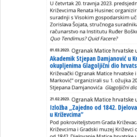
U četvrtak 20. travnja 2023. predsje
Križevcima Renata Husinec organizir
suradnji s Visokim gospodarskim uči
Zorislava Šojata, stručnoga suradnik
računarstvo na Institutu Ruđer Boš
Quo Tendimus? Quid Facere?
01.03.2023.
Ogranak Matice hrvatske 
Akademik Stjepan Damjanović u Kri
okupljenima Glagoljični dio hrvats
Križevački Ogranak Matice hrvatske i
Marković“ organizirali su 1. ožujka 
Stjepana Damjanovića
Glagoljični di
21.02.2023.
Ogranak Matice hrvatske 
Izložba „Zajedno od 1842. Djelov
u Križevcima”
Pod pokroviteljstvom Grada Križevac
Križevcima i Gradski muzej Križevci 
od 1842. Djelovanje Matice hrvatske 