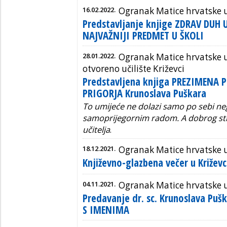
16.02.2022.
Ogranak Matice hrvatske 
Predstavljanje knjige ZDRAV DUH 
NAJVAŽNIJI PREDMET U ŠKOLI
28.01.2022.
Ogranak Matice hrvatske 
otvoreno učilište Križevci
Predstavljena knjiga PREZIMENA
PRIGORJA Krunoslava Puškara
To umijeće ne dolazi samo po sebi neg
samoprijegornim radom. A dobrog st
učitelja
.
18.12.2021.
Ogranak Matice hrvatske 
Književno-glazbena večer u Križev
04.11.2021.
Ogranak Matice hrvatske 
Predavanje dr. sc. Krunoslava Puš
S IMENIMA