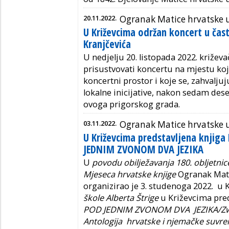
20.11.2022.
Ogranak Matice hrvatske 
U Križevcima održan koncert u čas
Kranjčevića
U nedjelju 20. listopada 2022. križeva
prisustvovati koncertu na mjestu ko
koncertni prostor i koje se, zahvalju
lokalne inicijative, nakon sedam dese
ovoga prigorskog grada.
03.11.2022.
Ogranak Matice hrvatske 
U Križevcima predstavljena knjig
JEDNIM ZVONOM DVA JEZIKA
U
povodu obilježavanja 180. obljetni
Mjeseca hrvatske knjige
Ogranak Mati
organizirao je 3. studenoga 2022. u
škole
Alberta Štrige
u Križevcima pre
POD JEDNIM ZVONOM DVA JEZIKA/Zwei
Antologija hrvatske i njemačke suvre