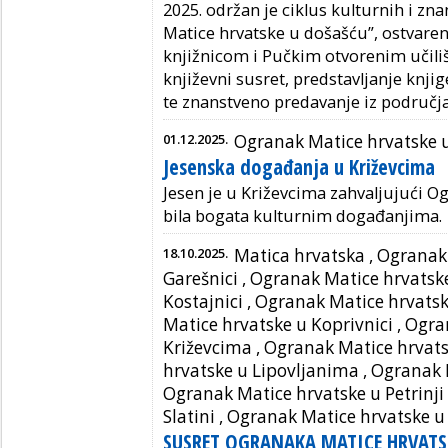
2025. održan je ciklus kulturnih i z
Matice hrvatske u došašću”, ostvare
knjižnicom i Pučkim otvorenim učili
književni susret, predstavljanje knji
te znanstveno predavanje iz područja
01.12.2025.
Ogranak Matice hrvatske 
Jesenska događanja u Križevcima
Jesen je u Križevcima zahvaljujući O
bila bogata kulturnim događanjima.
18.10.2025.
Matica hrvatska ,
Ogranak 
Garešnici
,
Ogranak Matice hrvatske
Kostajnici
,
Ogranak Matice hrvatske
Matice hrvatske u Koprivnici
,
Ogra
Križevcima
,
Ogranak Matice hrvats
hrvatske u Lipovljanima
,
Ogranak 
Ogranak Matice hrvatske u Petrinji
Slatini
,
Ogranak Matice hrvatske u V
SUSRET OGRANAKA MATICE HRVATS