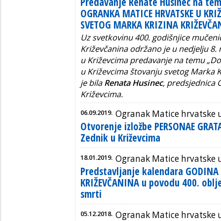
Predavanje Renate Husinec na t
OGRANKA MATICE HRVATSKE U KRI
SVETOG MARKA KRIZINA KRIŽEVČA
Uz svetkovinu 400. godišnjice mučeni
Križevčanina održano je u nedjelju 8. 
u Križevcima predavanje na temu „Do
u Križevcima štovanju svetog Marka K
je bila
Renata Husinec
, predsjednica
Križevcima.
06.09.2019.
Ogranak Matice hrvatske 
Otvorenje izložbe PERSONAE GRATA
Zednik u Križevcima
18.01.2019.
Ogranak Matice hrvatske 
Predstavljanje kalendara GODINA
KRIŽEVČANINA u povodu 400. oblj
smrti
05.12.2018.
Ogranak Matice hrvatske 