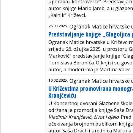
uporaba i kontroverze”. Predstavljači
autor knjige Mario Jareb, a u glaz
„Kalnik” Križevci.
26.03.2025.
Ogranak Matice hrvatske 
Predstavljanje knjige „Glagoljica p
Ogranak Matice hrvatske u Križevcim
srijedu 26. ožujka 2025. u prostoru G
Marković” predstavljanje knjige “Glago
Tomislava Beronića. O knjizi su govor
autor, a moderirala je Martina Valec-
10.02.2025.
Ogranak Matice hrvatske 
U Križevcima promovirana monogra
Kranjčeviću
U Koncertnoj dvorani Glazbene škole A
održana je promocija knjige Saše D
Vladimir Kranjčević, život i djelo
. Pred
očekivanja brojnom publikom knjigu s
autor Saša Drach i urednica Martina