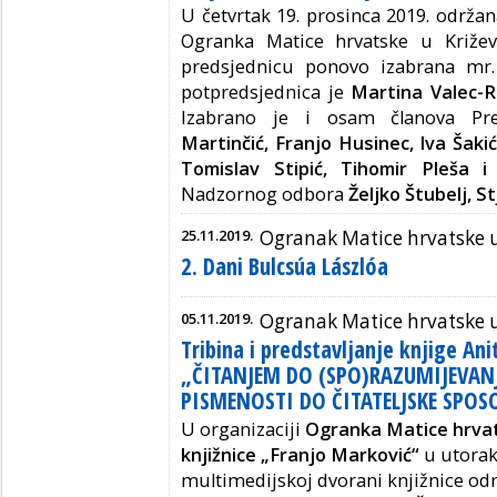
U četvrtak 19. prosinca 2019. održan
Ogranka Matice hrvatske u Križev
predsjednicu ponovo izabrana mr.
potpredsjednica je
Martina Valec-R
Izabrano je i osam članova Pre
Martinčić, Franjo Husinec, Iva Šaki
Tomislav Stipić, Tihomir Pleša 
Nadzornog odbora
Željko Štubelj, S
25.11.2019.
Ogranak Matice hrvatske 
2. Dani Bulcsúa Lászlóa
05.11.2019.
Ogranak Matice hrvatske 
Tribina i predstavljanje knjige Ani
„ČITANJEM DO (SPO)RAZUMIJEVANJ
PISMENOSTI DO ČITATELJSKE SPOS
U organizaciji
Ogranka Matice hrvat
knjižnice „Franjo Marković“
u utorak
multimedijskoj dvorani knjižnice održ