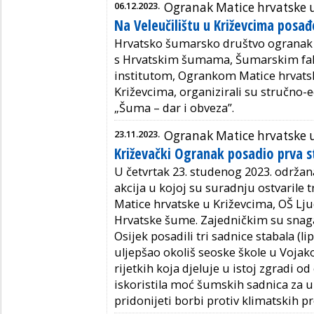
06.12.2023.
Ogranak Matice hrvatske 
Na Veleučilištu u Križevcima posa
Hrvatsko šumarsko društvo ogranak 
s Hrvatskim šumama, Šumarskim fa
institutom, Ogrankom Matice hrvatsk
Križevcima, organizirali su stručno
„Šuma – dar i obveza”.
23.11.2023.
Ogranak Matice hrvatske 
Križevački Ogranak posadio prva s
U četvrtak 23. studenog 2023. održan
akcija u kojoj su suradnju ostvarile t
Matice hrvatske u Križevcima, OŠ Ljud
Hrvatske šume. Zajedničkim su snag
Osijek posadili tri sadnice stabala (li
uljepšao okoliš seoske škole u Voja
rijetkih koja djeluje u istoj zgradi od
iskoristila moć šumskih sadnica za 
pridonijeti borbi protiv klimatskih p