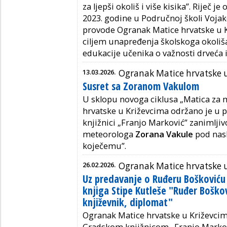
za ljepši okoliš i više kisika”. Riječ 
2023. godine u Područnoj školi Vojako
provode Ogranak Matice hrvatske u 
ciljem unapređenja školskoga okoliša,
edukacije učenika o važnosti drveća 
13.03.2026.
Ogranak Matice hrvatske 
Susret sa Zoranom Vakulom
U sklopu novoga ciklusa „Matica za 
hrvatske u Križevcima održano je u p
knjižnici „Franjo Marković” zanimlji
meteorologa
Zorana Vakule
pod nasl
koječemu”.
26.02.2026.
Ogranak Matice hrvatske 
Uz predavanje o Ruđeru Boškoviću 
knjiga Stipe Kutleše "Ruđer Boškov
književnik, diplomat"
Ogranak Matice hrvatske u Križevci
Gradskom knjižnicom „Franjo Marković”