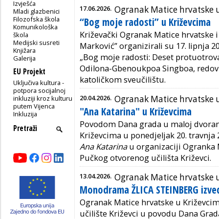
Izvješća
17.06.2026.
Ogranak Matice hrvatske 
Mladi glazbenici
Filozofska škola
“Bog moje radosti” u Križevcima
Komunikološka
Križevački Ogranak Matice hrvatske i
škola
Medijski susreti
Marković” organizirali su 17. lipnja 20
Knjižara
„Bog moje radosti: Deset protuotro
Galerija
Odilona-Gbenoukpoa Singboa, redov
EU Projekt
katoličkom sveučilištu.
Uključiva kultura -
potpora socijalnoj
20.04.2026.
Ogranak Matice hrvatske 
inkluziji kroz kulturu
putem Vijenca
"Ana Katarina" u Križevcima
Inkluzija
Povodom Dana grada u maloj dvoran
Križevcima u ponedjeljak 20. travnj
Ana Katarina
u organizaciji Ogranka 
Pučkog otvorenog učilišta Križevci.
13.04.2026.
Ogranak Matice hrvatske 
Monodrama ŽLICA STEINBERG izved
Ogranak Matice hrvatske u Križevcim
učilište Križevci u povodu Dana Grada