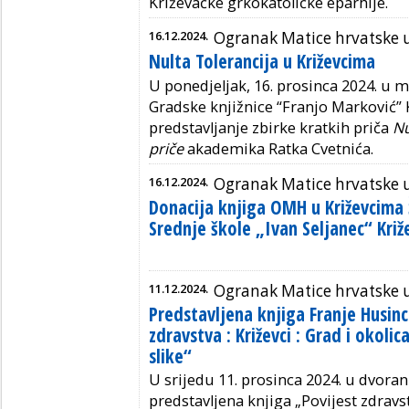
Križevačke grkokatoličke eparhije.
16.12.2024.
Ogranak Matice hrvatske 
Nulta Tolerancija u Križevcima
U ponedjeljak, 16. prosinca 2024. u 
Gradske knjižnice “Franjo Marković” 
predstavljanje zbirke kratkih priča
Nu
priče
akademika Ratka Cvetnića.
16.12.2024.
Ogranak Matice hrvatske 
Donacija knjiga OMH u Križevcima Š
Srednje škole „Ivan Seljanec“ Križ
11.12.2024.
Ogranak Matice hrvatske 
Predstavljena knjiga Franje Husinc
zdravstva : Križevci : Grad i okolic
slike“
U srijedu 11. prosinca 2024. u dvorani
predstavljena knjiga „Povijest zdravstv