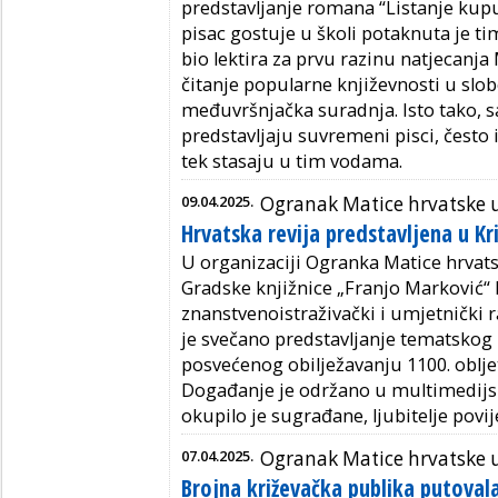
predstavljanje romana “Listanje kup
pisac gostuje u školi potaknuta je t
bio lektira za prvu razinu natjecanja
čitanje popularne književnosti u slo
međuvršnjačka suradnja. Isto tako,
predstavljaju suvremeni pisci, često i 
tek stasaju u tim vodama.
09.04.2025.
Ogranak Matice hrvatske 
Hrvatska revija predstavljena u Kr
U organizaciji Ogranka Matice hrvat
Gradske knjižnice „Franjo Marković“ 
znanstvenoistraživački i umjetnički
je svečano predstavljanje tematskog
posvećenog obilježavanju 1100. oblje
Događanje je održano u multimedijsk
okupilo je sugrađane, ljubitelje povij
07.04.2025.
Ogranak Matice hrvatske 
Brojna križevačka publika putoval