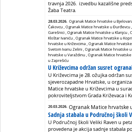
travnja 2026. izvedbu kazališne pre
Žaba Teatra.
28.03.2026.
Ogranak Matice hrvatske u Bjelovar
Čakovcu
,
Ogranak Matice hrvatske u Ðurđevcu
Garešnici
,
Ogranak Matice hrvatske u Klanjcu
,
O
Kloštar Ivaniću
,
Ogranak Matice hrvatske u Kopri
hrvatske u Križevcima
,
Ogranak Matice hrvatsk
Svetom Ivanu Zelini
,
Ogranak Matice hrvatske u
hrvatske u Varaždinu
,
Ogranak Matice hrvatske u
u Zaprešiću
U Križevcima održan susret ogran
U Križevcima je 28. ožujka održan su
sjeverozapadne Hrvatske, u organiza
Matice hrvatske u Križevcima
u surad
pokroviteljstvom Grada Križevaca i K
20.03.2026.
Ogranak Matice hrvatske 
Sadnja stabala u Područnoj školi V
U Područnoj školi Veliki Raven u peta
provedena je akcija sadnje stabala p