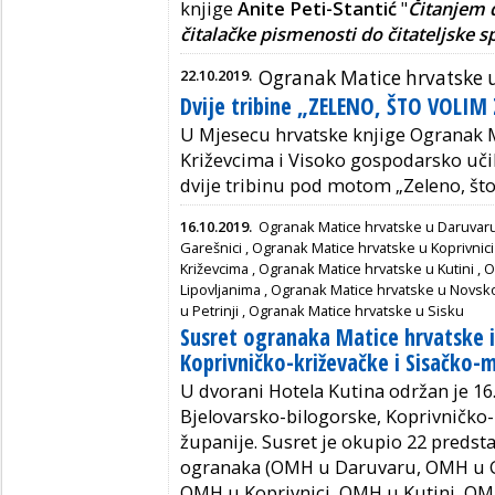
knjige
Anite Peti-Stantić
"
Čitanjem 
čitalačke pismenosti do čitateljske s
22.10.2019.
Ogranak Matice hrvatske 
Dvije tribine „ZELENO, ŠTO VOLIM
U Mjesecu hrvatske knjige Ogranak M
Križevcima i Visoko gospodarsko učili
dvije tribinu pod motom „Zeleno, što
16.10.2019.
Ogranak Matice hrvatske u Daruvar
Garešnici
,
Ogranak Matice hrvatske u Koprivnici
Križevcima
,
Ogranak Matice hrvatske u Kutini
,
O
Lipovljanima
,
Ogranak Matice hrvatske u Novsk
u Petrinji
,
Ogranak Matice hrvatske u Sisku
Susret ogranaka Matice hrvatske i
Koprivničko-križevačke i Sisačko-
U dvorani Hotela Kutina održan je 16
Bjelovarsko-bilogorske, Koprivničko
županije. Susret je okupio 22 predsta
ogranaka (OMH u Daruvaru, OMH u G
OMH u Koprivnici, OMH u Kutini, OM