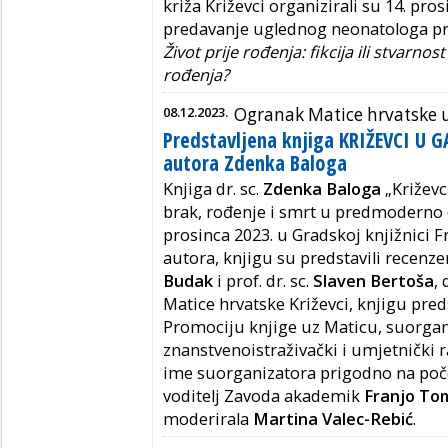
križa Križevci organizirali su 14. pr
predavanje uglednog neonatologa prof
Život prije rođenja: fikcija ili stvarnost
rođenja?
08.12.2023.
Ogranak Matice hrvatske 
Predstavljena knjiga KRIŽEVCI U
autora Zdenka Baloga
Knjiga dr. sc.
Zdenka Baloga
„Križevc
brak, rođenje i smrt u predmoderno d
prosinca 2023. u Gradskoj knjižnici F
autora, knjigu su predstavili recenzent
Budak
i prof. dr. sc.
Slaven Bertoša
,
Matice hrvatske Križevci, knjigu preds
Promociju knjige uz Maticu, suorgani
znanstvenoistraživački i umjetnički 
ime suorganizatora prigodno na poče
voditelj Zavoda akademik
Franjo To
moderirala
Martina Valec-Rebić
.