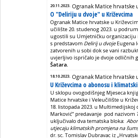
20.11.2023.
Ogranak Matice hrvatske 
O "Deliriju u dvoje" u Križevcima
Ogranak Matice hrvatske u Križevcim
učilište 20. studenog 2023. u podru
ugostili su Umjetničku organizaciju
s predstavom
Delirij u dvoje
Eugena I
zatvorenih u sobi dok se vani razbuk
uvjerljivo ispričalo je dvoje odličnih
Šatara.
18.10.2023.
Ogranak Matice hrvatske 
U Križevcima o abonosu i klimats
U sklopu ovogodišnjeg Mjeseca knji
Matice hrvatske i Veleučilište u Križe
18. listopada 2023. u Multimedijskoj 
Marković” predavanje pod nazivom
uključivalo dva tematska bloka:
Abon
utjecaju klimatskih promjena na šum
dr. sc. Tomislav Dubravac iz „Hrvats