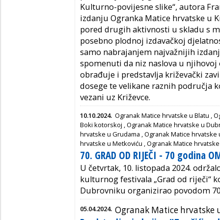
Kulturno-povijesne slike“, autora Fra
izdanju Ogranka Matice hrvatske u Kr
pored drugih aktivnosti u skladu s m
posebno plodnoj izdavačkoj djelatnos
samo nabrajanjem najvažnijih izdan
spomenuti da niz naslova u njihovoj e
obrađuje i predstavlja križevački zavič
dosege te velikane raznih područja k
vezani uz Križevce.
10.10.2024.
Ogranak Matice hrvatske u Blatu
,
O
Boki kotorskoj
,
Ogranak Matice hrvatske u Dub
hrvatske u Grudama
,
Ogranak Matice hrvatske 
hrvatske u Metkoviću
,
Ogranak Matice hrvatske
70. GRAD OD RIJEČI - 70 godina O
U četvrtak, 10. listopada 2024. održal
kulturnog festivala „Grad od riječi“ 
Dubrovniku organizirao povodom 70. 
05.04.2024.
Ogranak Matice hrvatske 