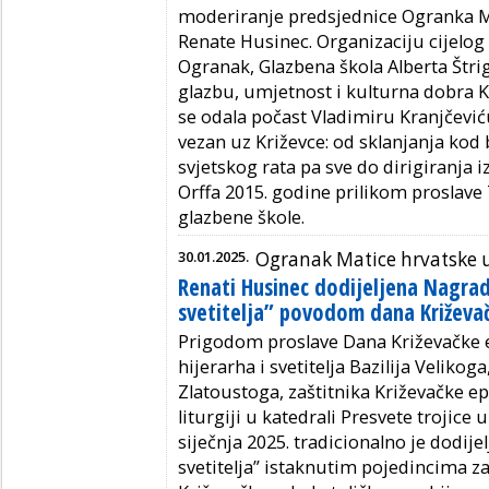
moderiranje predsjednice Ogranka M
Renate Husinec. Organizaciju cijelog 
Ogranak, Glazbena škola Alberta Štrig
glazbu, umjetnost i kulturna dobra Kr
se odala počast Vladimiru Kranjčeviću
vezan uz Križevce: od sklanjanja kod
svjetskog rata pa sve do dirigiranj
Orffa 2015. godine prilikom proslave 
glazbene škole.
30.01.2025.
Ogranak Matice hrvatske 
Renati Husinec dodijeljena Nagrad
svetitelja” povodom dana Križeva
Prigodom proslave Dana Križevačke e
hijerarha i svetitelja Bazilija Veliko
Zlatoustoga, zaštitnika Križevačke ep
liturgiji u katedrali Presvete trojice 
siječnja 2025. tradicionalno je dodije
svetitelja” istaknutim pojedincima za