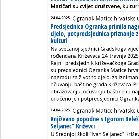
Matičari su cvijet društvene, kultur
24.04.2025.
Ogranak Matice hrvatske 
Predsjednica Ogranka primila nag
djelo, potpredsjednica priznanje 
kulturi
Na svečanoj sjednici Gradskoga vijeć
rođendana Križevaca 24. travnja 2025
Rajn i predsjednik križevačkoga Grad
su predsjednici Ogranka Matice hrva
nagradu za životno djelo, za izniman
očuvanju baštine grada Križevaca. P
obrazovanju, očuvanju baštine i una
uručeno je i potpredsjednici Ogranka
14.04.2025.
Ogranak Matice hrvatske 
Književno popodne s Igorom Beleš
Seljanec” Križevci
U Srednjoj školi “Ivan Seljanec” Križe