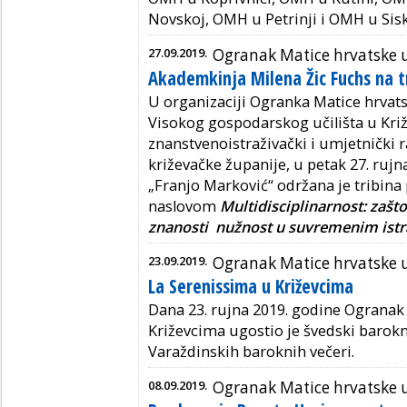
Novskoj, OMH u Petrinji i OMH u Sis
27.09.2019.
Ogranak Matice hrvatske 
Akademkinja Milena Žic Fuchs na tr
U organizaciji Ogranka Matice hrvat
Visokog gospodarskog učilišta u Kri
znanstvenoistraživački i umjetnički
križevačke županije, u petak 27. rujn
„Franjo Marković“ održana je tribina
naslovom
Multidisciplinarnost: zašt
znanosti nužnost u suvremenim istr
23.09.2019.
Ogranak Matice hrvatske 
La Serenissima u Križevcima
Dana 23. rujna 2019. godine Ogranak
Križevcima ugostio je švedski barokn
Varaždinskih baroknih večeri.
08.09.2019.
Ogranak Matice hrvatske 