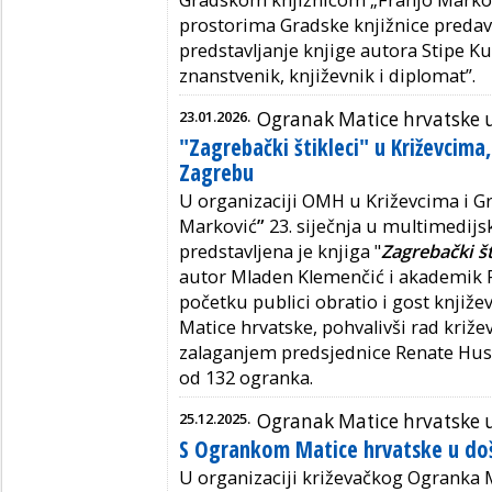
prostorima Gradske knjižnice preda
predstavljanje knjige autora Stipe K
znanstvenik, književnik i diplomat”.
23.01.2026.
Ogranak Matice hrvatske 
"Zagrebački štikleci" u Križevcima,
Zagrebu
U organizaciji OMH u Križevcima i Gr
Marković
”
23. siječnja u multimedijs
predstavljena je knjiga "
Zagrebački št
autor Mladen Klemenčić i akademik 
početku publici obratio i gost književ
Matice hrvatske, pohvalivši rad križ
zalaganjem predsjednice Renate Husi
od 132 ogranka.
25.12.2025.
Ogranak Matice hrvatske 
S Ogrankom Matice hrvatske u do
U organizaciji križevačkog Ogranka