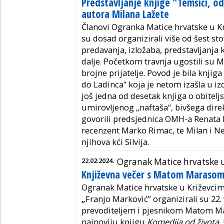
Predstavljanje knjige "Temšići, o
autora Milana Lažete
Članovi Ogranka Matice hrvatske u K
su dosad organizirali više od šest s
predavanja, izložaba, predstavljanja 
dalje. Početkom travnja ugostili su M
brojne prijatelje. Povod je bila knji
do Ladinca" koja je netom izašla u i
još jedna od desetak knjiga o obitelj
umirovljenog „naftaša“, bivšega direk
govorili predsjednica OMH-a Renata
recenzent Marko Rimac, te Milan i Nev
njihova kći Silvija.
22.02.2024.
Ogranak Matice hrvatske 
Književna večer s Matom Maraso
Ogranak Matice hrvatske u Križevcim
„
Franjo Marković” organizirali su 22. 
prevoditeljem i pjesnikom Matom Ma
najnoviju knjigu
Komedija od života.