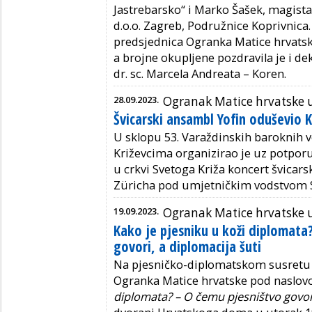
Jastrebarsko“ i Marko Šašek, magist
d.o.o. Zagreb, Podružnice Koprivnica.
predsjednica Ogranka Matice hrvatsk
a brojne okupljene pozdravila je i de
dr. sc. Marcela Andreata – Koren.
28.09.2023.
Ogranak Matice hrvatske 
Švicarski ansambl Yofin oduševio 
U sklopu 53. Varaždinskih baroknih 
Križevcima organizirao je uz potporu
u crkvi Svetoga Križa koncert švica
Züricha pod umjetničkim vodstvom S
19.09.2023.
Ogranak Matice hrvatske 
Kako je pjesniku u koži diplomata
govori, a diplomacija šuti
Na pjesničko-diplomatskom susretu 
Ogranka Matice hrvatske pod naslo
diplomata? – O čemu pjesništvo govori