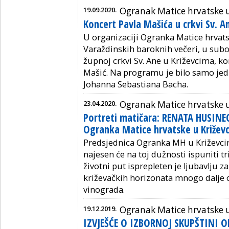
19.09.2020.
Ogranak Matice hrvatske 
Koncert Pavla Mašića u crkvi Sv. A
U organizaciji Ogranka Matice hrvats
Varaždinskih baroknih večeri, u subo
župnoj crkvi Sv. Ane u Križevcima, k
Mašić. Na programu je bilo samo jedn
Johanna Sebastiana Bacha.
23.04.2020.
Ogranak Matice hrvatske 
Portreti matičara: RENATA HUSINE
Ogranka Matice hrvatske u Križev
Predsjednica Ogranka MH u Križevc
najesen će na toj dužnosti ispuniti t
životni put isprepleten je ljubavlju z
križevačkih horizonata mnogo dalje 
vinograda.
19.12.2019.
Ogranak Matice hrvatske 
IZVJEŠĆE O IZBORNOJ SKUPŠTINI 