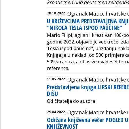
kroatischen und deutschen zeitgenös
20.10.2022.
Ogranak Matice hrvatske 
U KRIŽEVCIMA PREDSTAVLJENA KNJI
"NIKOLA TESLA ISPOD PAUČINE"
Mario Filipi, agilan i kreativan 100-
godine 2022. objavio je već treće izd
Tesla ispod paučine", u izdanju nak
Knjiga je u nakladi od 500 primjerak
509 stranica, a obasiže dvadeset temat
referenca.
11.05.2022.
Ogranak Matice hrvatske 
Predstavljena knjiga LIRSKI REFER
DIŠU
Od čitatelja do autora
29.04.2022.
Ogranak Matice hrvatske 
Održana književna večer POGLED 
KNJIŽEVNOST