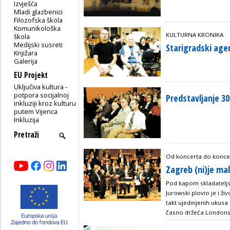
Izvješća
Mladi glazbenici
Filozofska škola
Komunikološka
KULTURNA KRONIKA
škola
Medijski susreti
Starigradski age
Knjižara
Galerija
EU Projekt
Uključiva kultura -
potpora socijalnoj
Predstavljanje 30
inkluziji kroz kulturu
putem Vijenca
Inkluzija
Od koncerta do konce
Zagreb (ni)je mal
Pod kapom skladateljsk
Jurowski plovio je i živ
takt ujedinjenih ukusa 
časno držeća Londons