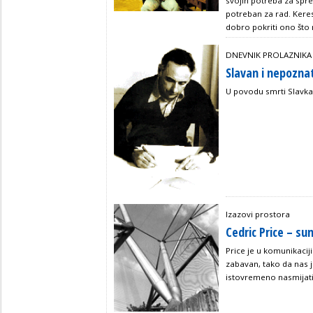
svojih potreba za spr
potreban za rad. Keres
dobro pokriti ono što 
DNEVNIK PROLAZNIKA
Slavan i nepozna
U povodu smrti Slavk
Izazovi prostora
Cedric Price – su
Price je u komunikacij
zabavan, tako da nas
istovremeno nasmijati