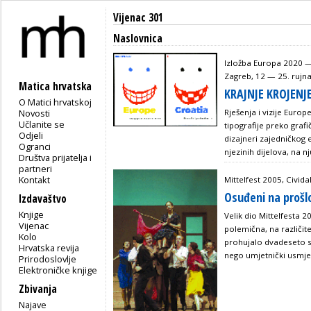
Vijenac 301
Naslovnica
Izložba Europa 2020 —
Zagreb, 12 — 25. rujn
Matica hrvatska
KRAJNJE KROJENJ
O Matici hrvatskoj
Novosti
Rješenja i vizije Europ
Učlanite se
tipografije preko grafi
Odjeli
dizajneri zajedničkog e
Ogranci
njezinih dijelova, na n
Društva prijatelja i
partneri
Kontakt
Mittelfest 2005, Cividal
Osuđeni na prošl
Izdavaštvo
Knjige
Velik dio Mittelfesta 2
Vijenac
polemična, na različite
Kolo
prohujalo dvadeseto sto
Hrvatska revija
nego umjetnički usmje
Prirodoslovlje
Elektroničke knjige
Zbivanja
Najave