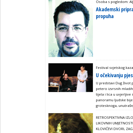
Osoba s pogledom: Al
Akademski pripr
propuha
Festival svjetskog kaza
U očekivanju pje
U predstavi Dug život 
petero izvrsnih mladi
tijela i lica u uvjerljive
panoramu ljudske bijed
grotesknoga, unutrašn
RETROSPEKTIVNA IZLOŽ
LIKOVNIH UMJETNOSTI, 
KLOVIĆEVI DVORI, ZAGR