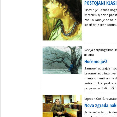
POSTOJANI KLAS
Tišov nije lutalica d
izletnik u njezine pro
zna i nikada je se ne o
klasičar i slikar konti
Revija azijskog filma,
(II. dio)
Hoćemo još!
Samouki autsajder, poč
prvome redu intuitiva
manje orijentiran na 
autorom koji preko te
progovara i želi doći d
Stjepan Ćosić, ravnate
Nova zgrada nako
Arhiv već više od tride