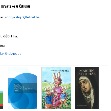
hrvatske u Čitluku
ail:
andrija.stojic@tel.net.ba
b GŠD, I. kat
ina
tluk@tel.net.ba