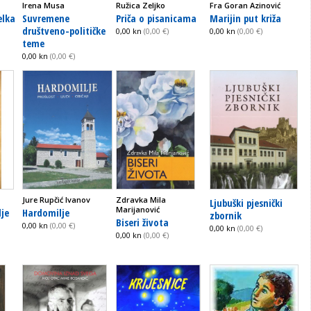
Irena Musa
Ružica Zeljko
Fra Goran Azinović
elka
Suvremene
Priča o pisanicama
Marijin put križa
društveno-političke
0,00 kn
(0,00 €)
0,00 kn
(0,00 €)
teme
0,00 kn
(0,00 €)
Jure Rupčić Ivanov
Zdravka Mila
Ljubuški pjesnički
Marijanović
lje
Hardomilje
zbornik
Biseri života
0,00 kn
(0,00 €)
0,00 kn
(0,00 €)
0,00 kn
(0,00 €)