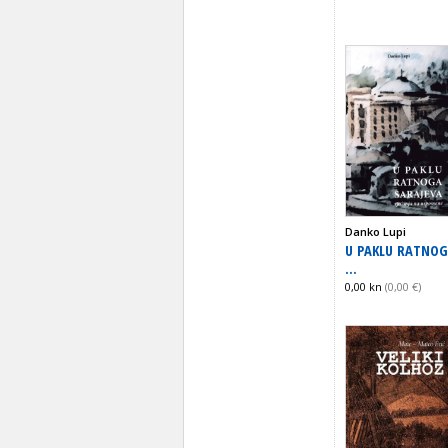
Danko Lupi
U PAKLU RATNO
...
0,00 kn
(0,00 €)