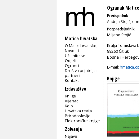
Ogranak Matice 
Predsjednik
Andrija Stojić, e-m
Potpredsjednik
Miljeno Stojić
Matica hrvatska
Kralja Tomislava b
O Matici hrvatskoj
Novosti
88260 Čitluk
Učlanite se
Bosna i Hercegov
Odjeli
Ogranci
E-mail:
hmatica.ci
Društva prijatelja i
partneri
Knjige
Kontakt
Izdavaštvo
Knjige
Vijenac
Kolo
Hrvatska revija
Prirodoslovlje
Elektroničke knjige
Zbivanja
Najave