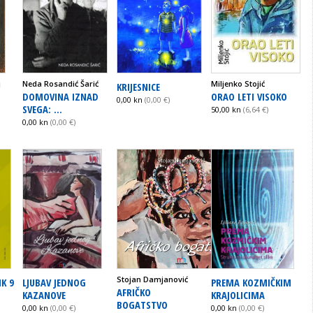
j
Neda Rosandić Šarić
Miljenko Stojić
KRIJESNICE
DOMOVINA IZNAD
ORAO LETI VISOKO
0,00 kn
(0,00 €)
SVEGA: ...
50,00 kn
(6,64 €)
0,00 kn
(0,00 €)
Stojan Damjanović
K 9
LJUBAV JEDNOG
PREMA KOZMIČKIM
AFRIČKO
KAZANOVE
KRAJOLICIMA
BOGATSTVO
0,00 kn
(0,00 €)
0,00 kn
(0,00 €)