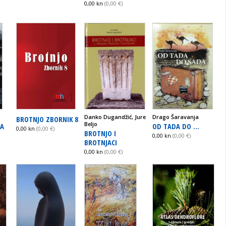
0,00 kn
(0,00 €)
Danko Dugandžić, Jure
Drago Šaravanja
BROTNJO ZBORNIK 8
Beljo
GA
OD TADA DO ...
0,00 kn
(0,00 €)
BROTNJO I
0,00 kn
(0,00 €)
BROTNJACI
0,00 kn
(0,00 €)