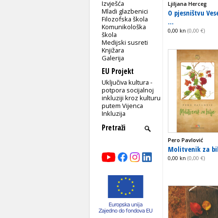
Izvješća
Ljiljana Herceg
Mladi glazbenici
O pjesništvu Ves
Filozofska škola
...
Komunikološka
0,00 kn
(0,00 €)
škola
Medijski susreti
Knjižara
Galerija
EU Projekt
Uključiva kultura -
potpora socijalnoj
inkluziji kroz kulturu
putem Vijenca
Inkluzija
Pero Pavlović
Molitvenik za bi
0,00 kn
(0,00 €)