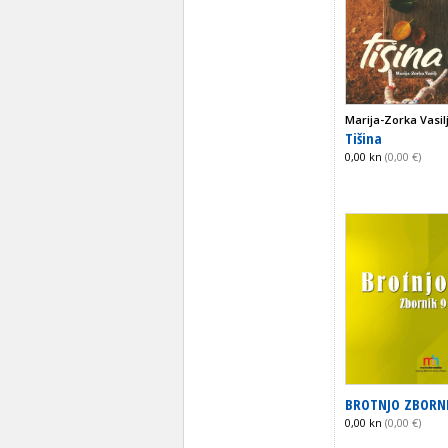
Marija-Zorka Vasil
Tišina
0,00 kn
(0,00 €)
BROTNJO ZBORNI
0,00 kn
(0,00 €)