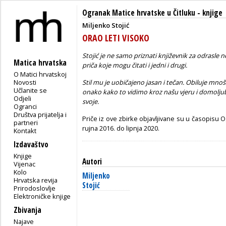
Ogranak Matice hrvatske u Čitluku
-
knjige
Miljenko Stojić
ORAO LETI VISOKO
Stojić je ne samo priznati književnik za odrasle n
Matica hrvatska
priča koje mogu čitati i jedni i drugi.
O Matici hrvatskoj
Novosti
Stil mu je uobičajeno jasan i tečan. Obiluje mnoš
Učlanite se
onako kako to vidimo kroz našu vjeru i domoljubl
Odjeli
svoje.
Ogranci
Društva prijatelja i
Priče iz ove zbirke objavljivane su u časopisu 
partneri
rujna 2016. do lipnja 2020.
Kontakt
Izdavaštvo
Knjige
Autori
Vijenac
Kolo
Miljenko
Hrvatska revija
Stojić
Prirodoslovlje
Elektroničke knjige
Zbivanja
Najave