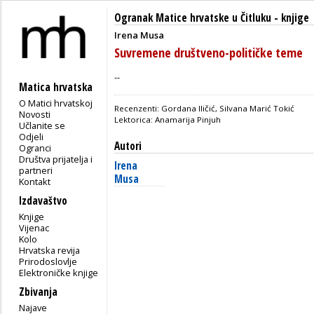
Ogranak Matice hrvatske u Čitluku
-
knjige
Irena Musa
Suvremene društveno-političke teme
--
Matica hrvatska
O Matici hrvatskoj
Recenzenti: Gordana Iličić, Silvana Marić Tokić
Novosti
Lektorica: Anamarija Pinjuh
Učlanite se
Odjeli
Autori
Ogranci
Društva prijatelja i
Irena
partneri
Musa
Kontakt
Izdavaštvo
Knjige
Vijenac
Kolo
Hrvatska revija
Prirodoslovlje
Elektroničke knjige
Zbivanja
Najave